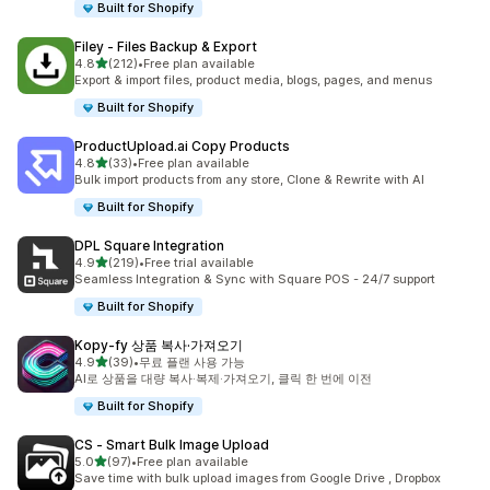
Built for Shopify
Filey ‑ Files Backup & Export
별 5개 중
4.8
(212)
•
Free plan available
총 리뷰 212개
Export & import files, product media, blogs, pages, and menus
Built for Shopify
ProductUpload.ai Copy Products
별 5개 중
4.8
(33)
•
Free plan available
총 리뷰 33개
Bulk import products from any store, Clone & Rewrite with AI
Built for Shopify
DPL Square Integration
별 5개 중
4.9
(219)
•
Free trial available
총 리뷰 219개
Seamless Integration & Sync with Square POS - 24/7 support
Built for Shopify
Kopy‑fy 상품 복사·가져오기
별 5개 중
4.9
(39)
•
무료 플랜 사용 가능
총 리뷰 39개
AI로 상품을 대량 복사·복제·가져오기, 클릭 한 번에 이전
Built for Shopify
CS ‑ Smart Bulk Image Upload
별 5개 중
5.0
(97)
•
Free plan available
총 리뷰 97개
Save time with bulk upload images from Google Drive , Dropbox