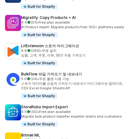
Built for Shopify
Migratify: Copy Products + AI
별 5개 중
4.4
(51)
•
Free plan available
총 리뷰 51개
AI Product import: Migrate products from 100+ platforms easily
Built for Shopify
LitExtension 스토어 마이그레이션
별 5개 중
4.8
(286)
•
무료 설치
총 리뷰 286개
상품, 고객, 주문, 리뷰, SEO 자동 가져오기
Built for Shopify
BulkFlow 파일 가져오기 및 내보내기
별 5개 중
5.0
(24)
•
무료 플랜 사용 가능
총 리뷰 24개
스토어 데이터를 손쉽게 가져오기·내보내기·마이그레이션·업데이트,
CSV·Excel·Google Sheets·AP
Built for Shopify
StoreRobo Import Export
별 5개 중
4.5
(30)
•
Free plan available
총 리뷰 30개
Migrate bulk product importer exporter orders and customers
Built for Shopify
Bitmeli ML