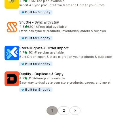
별 5개 중
4.7
(36)
•
Free plan available
총 리뷰 36개
Import & Sync products from Mercado Libre to your Store
Built for Shopify
Shuttle ‑ Sync with Etsy
별 5개 중
4.8
(204)
•
Free trial available
총 리뷰 204개
Effortless sync of products, inventories, orders & reviews
Built for Shopify
Store Migrate & Order Import
별 5개 중
4.7
(10)
•
Free plan available
총 리뷰 10개
Bulk Order Import & store migration your products & customer
Built for Shopify
Duplify ‑ Duplicate & Copy
별 5개 중
4.7
(110)
•
Free plan available
총 리뷰 110개
Easy way to duplicate your store products, pages, and more!
Built for Shopify
1
2