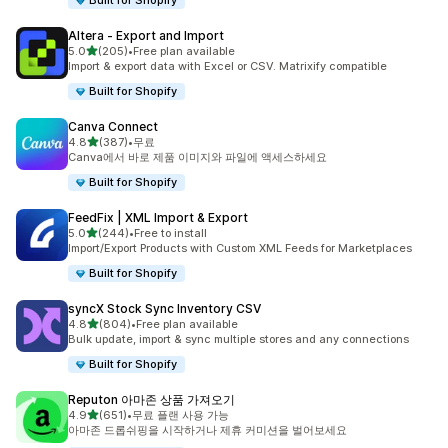
Built for Shopify
Altera ‑ Export and Import
별 5개 중
5.0
(205)
•
Free plan available
총 리뷰 205개
Import & export data with Excel or CSV. Matrixify compatible
Built for Shopify
Canva Connect
별 5개 중
4.8
(387)
•
무료
총 리뷰 387개
Canva에서 바로 제품 이미지와 파일에 액세스하세요
Built for Shopify
FeedFix | XML Import & Export
별 5개 중
5.0
(244)
•
Free to install
총 리뷰 244개
Import/Export Products with Custom XML Feeds for Marketplaces
Built for Shopify
syncX Stock Sync Inventory CSV
별 5개 중
4.8
(804)
•
Free plan available
총 리뷰 804개
Bulk update, import & sync multiple stores and any connections
Built for Shopify
Reputon 아마존 상품 가져오기
별 5개 중
4.9
(651)
•
무료 플랜 사용 가능
총 리뷰 651개
아마존 드롭쉬핑을 시작하거나 제휴 커미션을 벌어보세요