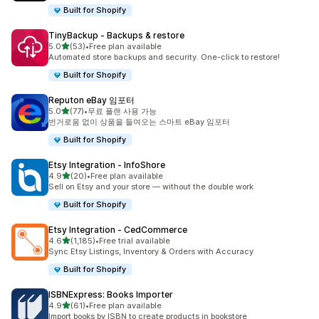
Built for Shopify
TinyBackup ‑ Backups & restore
별 5개 중
5.0
(53)
•
Free plan available
총 리뷰 53개
Automated store backups and security. One-click to restore!
Built for Shopify
Reputon eBay 임포터
별 5개 중
5.0
(77)
•
무료 플랜 사용 가능
총 리뷰 77개
번거로움 없이 상품을 들여오는 스마트 eBay 임포터
Built for Shopify
Etsy Integration ‑ InfoShore
별 5개 중
4.9
(20)
•
Free plan available
총 리뷰 20개
Sell on Etsy and your store — without the double work
Built for Shopify
Etsy Integration ‑ CedCommerce
별 5개 중
4.6
(1,185)
•
Free trial available
총 리뷰 1185개
Sync Etsy Listings, Inventory & Orders with Accuracy
Built for Shopify
ISBNExpress: Books Importer
별 5개 중
4.9
(61)
•
Free plan available
총 리뷰 61개
Import books by ISBN to create products in bookstore