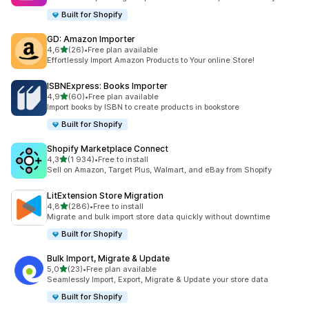
Built for Shopify
GD: Amazon Importer
av 5 stjerner
4,6
(26)
•
Free plan available
Totalt 26 omtaler
Effortlessly Import Amazon Products to Your online Store!
ISBNExpress: Books Importer
av 5 stjerner
4,9
(60)
•
Free plan available
Totalt 60 omtaler
Import books by ISBN to create products in bookstore
Built for Shopify
Shopify Marketplace Connect
av 5 stjerner
4,3
(1 934)
•
Free to install
Totalt 1934 omtaler
Sell on Amazon, Target Plus, Walmart, and eBay from Shopify
LitExtension Store Migration
av 5 stjerner
4,8
(286)
•
Free to install
Totalt 286 omtaler
Migrate and bulk import store data quickly without downtime
Built for Shopify
Bulk Import, Migrate & Update
av 5 stjerner
5,0
(23)
•
Free plan available
Totalt 23 omtaler
Seamlessly Import, Export, Migrate & Update your store data
Built for Shopify