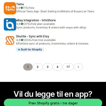
Temu
av 5 stjerner
3,9
(11)
•
Free
Totalt 11 omtaler
Official Temu App -Start Selling to Millions of Buyers on Temu
eBay Integration ‑ InfoShore
av 5 stjerner
4,8
(371)
•
Free plan available
Totalt 371 omtaler
Sync products, inventory & orders both ways with eBay
Shuttle ‑ Sync with Etsy
av 5 stjerner
4,8
(204)
•
Free trial available
Totalt 204 omtaler
Effortless sync of products, inventories, orders & reviews
Built for Shopify
1
2
3
4
17
Vil du legge til en app?
Prøv Shopify gratis i tre dager