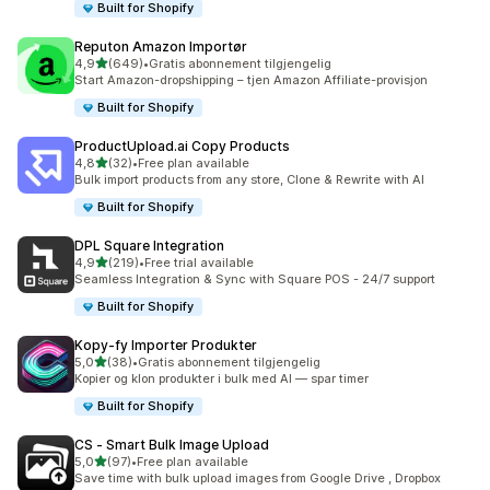
Built for Shopify
Reputon Amazon Importør
av 5 stjerner
4,9
(649)
•
Gratis abonnement tilgjengelig
Totalt 649 omtaler
Start Amazon-dropshipping – tjen Amazon Affiliate-provisjon
Built for Shopify
ProductUpload.ai Copy Products
av 5 stjerner
4,8
(32)
•
Free plan available
Totalt 32 omtaler
Bulk import products from any store, Clone & Rewrite with AI
Built for Shopify
DPL Square Integration
av 5 stjerner
4,9
(219)
•
Free trial available
Totalt 219 omtaler
Seamless Integration & Sync with Square POS - 24/7 support
Built for Shopify
Kopy‑fy Importer Produkter
av 5 stjerner
5,0
(38)
•
Gratis abonnement tilgjengelig
Totalt 38 omtaler
Kopier og klon produkter i bulk med AI — spar timer
Built for Shopify
CS ‑ Smart Bulk Image Upload
av 5 stjerner
5,0
(97)
•
Free plan available
Totalt 97 omtaler
Save time with bulk upload images from Google Drive , Dropbox