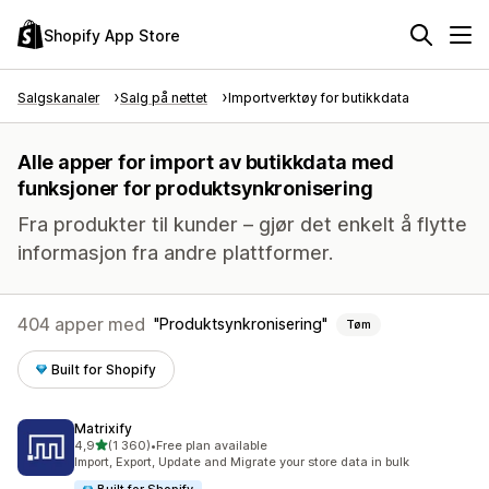
Shopify App Store
Salgskanaler
Salg på nettet
Importverktøy for butikkdata
Alle apper for import av butikkdata med
funksjoner for produktsynkronisering
Fra produkter til kunder – gjør det enkelt å flytte
informasjon fra andre plattformer.
404 apper med
Produktsynkronisering
Tøm
Built for Shopify
Matrixify
av 5 stjerner
4,9
(1 360)
•
Free plan available
Totalt 1360 omtaler
Import, Export, Update and Migrate your store data in bulk