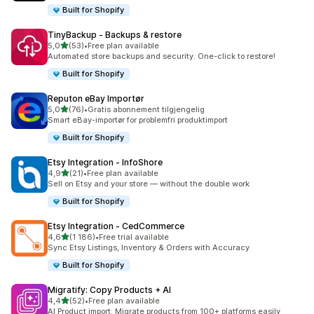
Built for Shopify
TinyBackup ‑ Backups & restore
av 5 stjerner
5,0
(53)
•
Free plan available
Totalt 53 omtaler
Automated store backups and security. One-click to restore!
Built for Shopify
Reputon eBay Importør
av 5 stjerner
5,0
(76)
•
Gratis abonnement tilgjengelig
Totalt 76 omtaler
Smart eBay-importør for problemfri produktimport
Built for Shopify
Etsy Integration ‑ InfoShore
av 5 stjerner
4,9
(21)
•
Free plan available
Totalt 21 omtaler
Sell on Etsy and your store — without the double work
Built for Shopify
Etsy Integration ‑ CedCommerce
av 5 stjerner
4,6
(1 186)
•
Free trial available
Totalt 1186 omtaler
Sync Etsy Listings, Inventory & Orders with Accuracy
Built for Shopify
Migratify: Copy Products + AI
av 5 stjerner
4,4
(52)
•
Free plan available
Totalt 52 omtaler
AI Product import: Migrate products from 100+ platforms easily