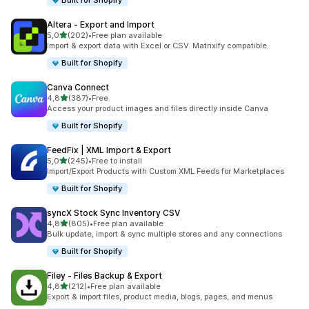
Built for Shopify
Altera ‑ Export and Import
av 5 stjerner
5,0
(202)
•
Free plan available
Totalt 202 omtaler
Import & export data with Excel or CSV. Matrixify compatible
Built for Shopify
Canva Connect
av 5 stjerner
4,8
(387)
•
Free
Totalt 387 omtaler
Access your product images and files directly inside Canva
Built for Shopify
FeedFix | XML Import & Export
av 5 stjerner
5,0
(245)
•
Free to install
Totalt 245 omtaler
Import/Export Products with Custom XML Feeds for Marketplaces
Built for Shopify
syncX Stock Sync Inventory CSV
av 5 stjerner
4,8
(805)
•
Free plan available
Totalt 805 omtaler
Bulk update, import & sync multiple stores and any connections
Built for Shopify
Filey ‑ Files Backup & Export
av 5 stjerner
4,8
(212)
•
Free plan available
Totalt 212 omtaler
Export & import files, product media, blogs, pages, and menus