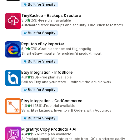
Built for Shopify
TinyBackup ‑ Backups & restore
av 5 stjerner
5,0
(53)
•
Free plan available
Totalt 53 omtaler
Automated store backups and security. One-click to restore!
Built for Shopify
Reputon eBay Importør
av 5 stjerner
5,0
(76)
•
Gratis abonnement tilgjengelig
Totalt 76 omtaler
Smart eBay-importør for problemfri produktimport
Built for Shopify
Etsy Integration ‑ InfoShore
av 5 stjerner
4,9
(20)
•
Free plan available
Totalt 20 omtaler
Sell on Etsy and your store — without the double work
Built for Shopify
Etsy Integration ‑ CedCommerce
av 5 stjerner
4,6
(1 186)
•
Free trial available
Totalt 1186 omtaler
Sync Etsy Listings, Inventory & Orders with Accuracy
Built for Shopify
Migratify: Copy Products + AI
av 5 stjerner
4,4
(52)
•
Free plan available
Totalt 52 omtaler
AI Product import: Migrate products from 100+ platforms easily