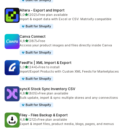
Built for Shopify
Altera ‑ Export and Import
av 5 stjerner
5,0
(202)
•
Free plan available
Totalt 202 omtaler
Import & export data with Excel or CSV. Matrixify compatible
Built for Shopify
Canva Connect
av 5 stjerner
4,8
(387)
•
Free
Totalt 387 omtaler
Access your product images and files directly inside Canva
Built for Shopify
FeedFix | XML Import & Export
av 5 stjerner
5,0
(244)
•
Free to install
Totalt 244 omtaler
Import/Export Products with Custom XML Feeds for Marketplaces
Built for Shopify
syncX Stock Sync Inventory CSV
av 5 stjerner
4,8
(805)
•
Free plan available
Totalt 805 omtaler
Bulk update, import & sync multiple stores and any connections
Built for Shopify
Filey ‑ Files Backup & Export
av 5 stjerner
4,8
(212)
•
Free plan available
Totalt 212 omtaler
Export & import files, product media, blogs, pages, and menus