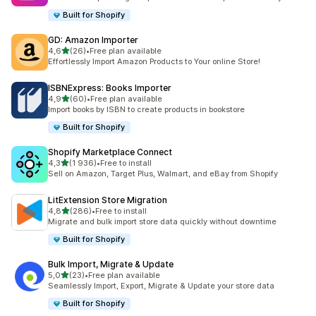
Built for Shopify
GD: Amazon Importer
av 5 stjerner
4,6
(26)
•
Free plan available
Totalt 26 omtaler
Effortlessly Import Amazon Products to Your online Store!
ISBNExpress: Books Importer
av 5 stjerner
4,9
(60)
•
Free plan available
Totalt 60 omtaler
Import books by ISBN to create products in bookstore
Built for Shopify
Shopify Marketplace Connect
av 5 stjerner
4,3
(1 936)
•
Free to install
Totalt 1936 omtaler
Sell on Amazon, Target Plus, Walmart, and eBay from Shopify
LitExtension Store Migration
av 5 stjerner
4,8
(286)
•
Free to install
Totalt 286 omtaler
Migrate and bulk import store data quickly without downtime
Built for Shopify
Bulk Import, Migrate & Update
av 5 stjerner
5,0
(23)
•
Free plan available
Totalt 23 omtaler
Seamlessly Import, Export, Migrate & Update your store data
Built for Shopify