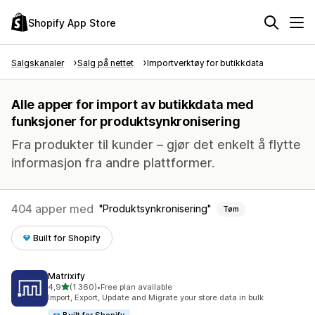
Shopify App Store
Salgskanaler
Salg på nettet
Importverktøy for butikkdata
Alle apper for import av butikkdata med
funksjoner for produktsynkronisering
Fra produkter til kunder – gjør det enkelt å flytte
informasjon fra andre plattformer.
404 apper med
Produktsynkronisering
Tøm
Built for Shopify
Matrixify
av 5 stjerner
4,9
(1 360)
•
Free plan available
Totalt 1360 omtaler
Import, Export, Update and Migrate your store data in bulk