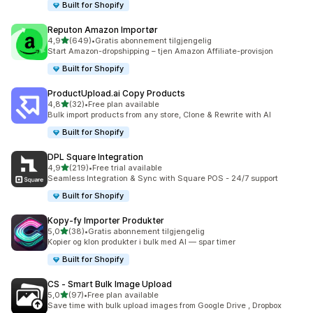
Built for Shopify
Reputon Amazon Importør
av 5 stjerner
4,9
(649)
•
Gratis abonnement tilgjengelig
Totalt 649 omtaler
Start Amazon-dropshipping – tjen Amazon Affiliate-provisjon
Built for Shopify
ProductUpload.ai Copy Products
av 5 stjerner
4,8
(32)
•
Free plan available
Totalt 32 omtaler
Bulk import products from any store, Clone & Rewrite with AI
Built for Shopify
DPL Square Integration
av 5 stjerner
4,9
(219)
•
Free trial available
Totalt 219 omtaler
Seamless Integration & Sync with Square POS - 24/7 support
Built for Shopify
Kopy‑fy Importer Produkter
av 5 stjerner
5,0
(38)
•
Gratis abonnement tilgjengelig
Totalt 38 omtaler
Kopier og klon produkter i bulk med AI — spar timer
Built for Shopify
CS ‑ Smart Bulk Image Upload
av 5 stjerner
5,0
(97)
•
Free plan available
Totalt 97 omtaler
Save time with bulk upload images from Google Drive , Dropbox