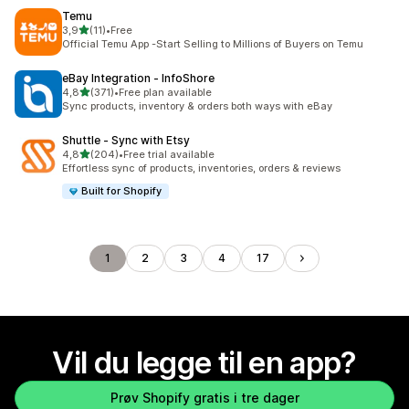
Temu
av 5 stjerner
3,9
(11)
•
Free
Totalt 11 omtaler
Official Temu App -Start Selling to Millions of Buyers on Temu
eBay Integration ‑ InfoShore
av 5 stjerner
4,8
(371)
•
Free plan available
Totalt 371 omtaler
Sync products, inventory & orders both ways with eBay
Shuttle ‑ Sync with Etsy
av 5 stjerner
4,8
(204)
•
Free trial available
Totalt 204 omtaler
Effortless sync of products, inventories, orders & reviews
Built for Shopify
1
2
3
4
17
Vil du legge til en app?
Prøv Shopify gratis i tre dager