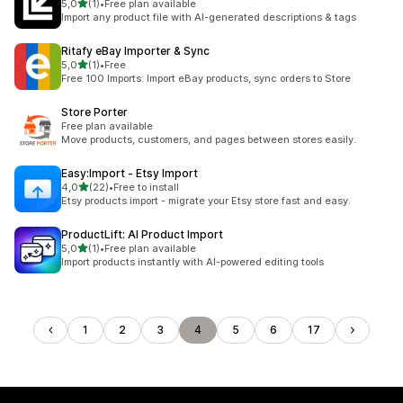
de 5 estrelas
5,0
(1)
•
Free plan available
1 total de avaliações
Import any product file with AI-generated descriptions & tags
Ritafy eBay Importer & Sync
de 5 estrelas
5,0
(1)
•
Free
1 total de avaliações
Free 100 Imports: Import eBay products, sync orders to Store
Store Porter
Free plan available
Move products, customers, and pages between stores easily.
Easy:Import ‑ Etsy Import
de 5 estrelas
4,0
(22)
•
Free to install
22 total de avaliações
Etsy products import - migrate your Etsy store fast and easy.
ProductLift: AI Product Import
de 5 estrelas
5,0
(1)
•
Free plan available
1 total de avaliações
Import products instantly with AI-powered editing tools
1
2
3
4
5
6
17