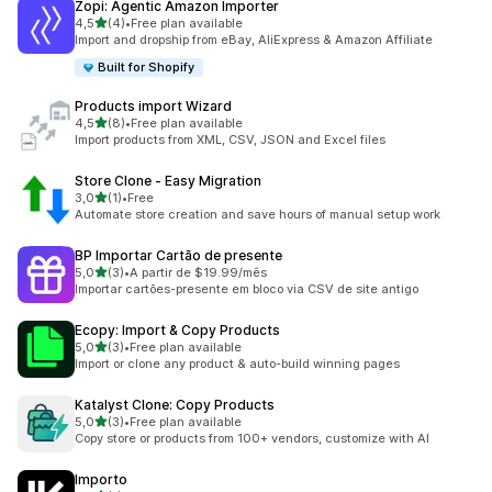
Zopi: Agentic Amazon Importer
de 5 estrelas
4,5
(4)
•
Free plan available
4 total de avaliações
Import and dropship from eBay, AliExpress & Amazon Affiliate
Built for Shopify
Products import Wizard
de 5 estrelas
4,5
(8)
•
Free plan available
8 total de avaliações
Import products from XML, CSV, JSON and Excel files
Store Clone ‑ Easy Migration
de 5 estrelas
3,0
(1)
•
Free
1 total de avaliações
Automate store creation and save hours of manual setup work
BP Importar Cartão de presente
de 5 estrelas
5,0
(3)
•
A partir de $19.99/mês
3 total de avaliações
Importar cartões-presente em bloco via CSV de site antigo
Ecopy: Import & Copy Products
de 5 estrelas
5,0
(3)
•
Free plan available
3 total de avaliações
Import or clone any product & auto-build winning pages
Katalyst Clone: Copy Products
de 5 estrelas
5,0
(3)
•
Free plan available
3 total de avaliações
Copy store or products from 100+ vendors, customize with AI
Importo