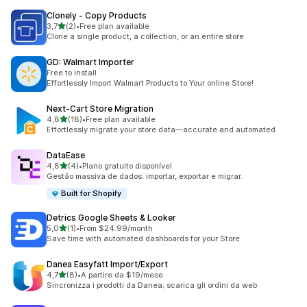
Clonely ‑ Copy Products
de 5 estrelas
3,7
(2)
•
Free plan available
2 total de avaliações
Clone a single product, a collection, or an entire store
GD: Walmart Importer
Free to install
Effortlessly Import Walmart Products to Your online Store!
Next‑Cart Store Migration
de 5 estrelas
4,8
(18)
•
Free plan available
18 total de avaliações
Effortlessly migrate your store data—accurate and automated
DataEase
de 5 estrelas
4,8
(4)
•
Plano gratuito disponível
4 total de avaliações
Gestão massiva de dados: importar, exportar e migrar.
Built for Shopify
Detrics Google Sheets & Looker
de 5 estrelas
5,0
(1)
•
From $24.99/month
1 total de avaliações
Save time with automated dashboards for your Store
Danea Easyfatt Import/Export
de 5 estrelas
4,7
(8)
•
A partire da $19/mese
8 total de avaliações
Sincronizza i prodotti da Danea; scarica gli ordini da web