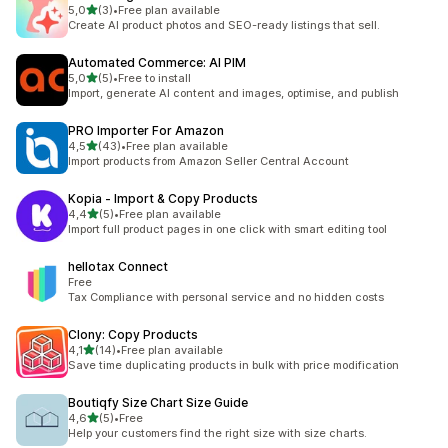
de 5 estrelas
5,0
(3)
•
Free plan available
3 total de avaliações
Create AI product photos and SEO-ready listings that sell.
Automated Commerce: AI PIM
de 5 estrelas
5,0
(5)
•
Free to install
5 total de avaliações
Import, generate AI content and images, optimise, and publish
PRO Importer For Amazon
de 5 estrelas
4,5
(43)
•
Free plan available
43 total de avaliações
Import products from Amazon Seller Central Account
Kopia ‑ Import & Copy Products
de 5 estrelas
4,4
(5)
•
Free plan available
5 total de avaliações
Import full product pages in one click with smart editing tool
hellotax Connect
Free
Tax Compliance with personal service and no hidden costs
Clony: Copy Products
de 5 estrelas
4,1
(14)
•
Free plan available
14 total de avaliações
Save time duplicating products in bulk with price modification
Boutiqfy Size Chart Size Guide
de 5 estrelas
4,6
(5)
•
Free
5 total de avaliações
Help your customers find the right size with size charts.