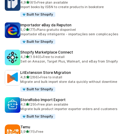
de 5 estrelas
4,9
(61)
•
Free plan available
61 total de avaliações
Import books by ISBN to create products in bookstore
Built for Shopify
Importador eBay da Reputon
de 5 estrelas
5,0
(77)
•
Plano gratuito disponível
77 total de avaliações
Importador eBay inteligente - importações sem complicações
Built for Shopify
Shopify Marketplace Connect
de 5 estrelas
4,3
(1.940)
•
Free to install
1940 total de avaliações
Sell on Amazon, Target Plus, Walmart, and eBay from Shopify
LitExtension Store Migration
de 5 estrelas
4,8
(286)
•
Free to install
286 total de avaliações
Migrate and bulk import store data quickly without downtime
Built for Shopify
StoreRobo Import Export
de 5 estrelas
4,5
(29)
•
Free plan available
29 total de avaliações
Migrate bulk product importer exporter orders and customers
Built for Shopify
Temu
de 5 estrelas
3,9
(11)
•
Free
11 total de avaliações