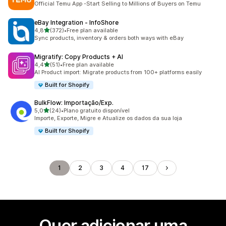
Official Temu App -Start Selling to Millions of Buyers on Temu
eBay Integration ‑ InfoShore
de 5 estrelas
4,8
(372)
•
Free plan available
372 total de avaliações
Sync products, inventory & orders both ways with eBay
Migratify: Copy Products + AI
de 5 estrelas
4,4
(51)
•
Free plan available
51 total de avaliações
AI Product import: Migrate products from 100+ platforms easily
Built for Shopify
BulkFlow: Importação/Exp.
de 5 estrelas
5,0
(24)
•
Plano gratuito disponível
24 total de avaliações
Importe, Exporte, Migre e Atualize os dados da sua loja
Built for Shopify
1
2
3
4
17
Quer adicionar uma