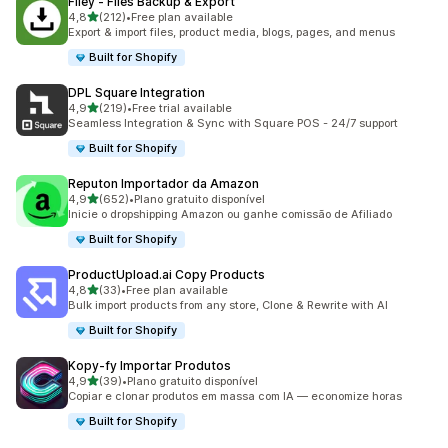
Filey ‑ Files Backup & Export
de 5 estrelas
4,8
(212)
•
Free plan available
212 total de avaliações
Export & import files, product media, blogs, pages, and menus
Built for Shopify
DPL Square Integration
de 5 estrelas
4,9
(219)
•
Free trial available
219 total de avaliações
Seamless Integration & Sync with Square POS - 24/7 support
Built for Shopify
Reputon Importador da Amazon
de 5 estrelas
4,9
(652)
•
Plano gratuito disponível
652 total de avaliações
Inicie o dropshipping Amazon ou ganhe comissão de Afiliado
Built for Shopify
ProductUpload.ai Copy Products
de 5 estrelas
4,8
(33)
•
Free plan available
33 total de avaliações
Bulk import products from any store, Clone & Rewrite with AI
Built for Shopify
Kopy‑fy Importar Produtos
de 5 estrelas
4,9
(39)
•
Plano gratuito disponível
39 total de avaliações
Copiar e clonar produtos em massa com IA — economize horas
Built for Shopify