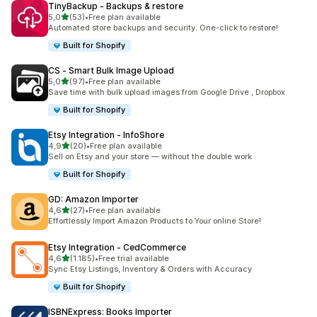
TinyBackup ‑ Backups & restore
de 5 estrelas
5,0
(53)
•
Free plan available
53 total de avaliações
Automated store backups and security. One-click to restore!
Built for Shopify
CS ‑ Smart Bulk Image Upload
de 5 estrelas
5,0
(97)
•
Free plan available
97 total de avaliações
Save time with bulk upload images from Google Drive , Dropbox
Built for Shopify
Etsy Integration ‑ InfoShore
de 5 estrelas
4,9
(20)
•
Free plan available
20 total de avaliações
Sell on Etsy and your store — without the double work
Built for Shopify
GD: Amazon Importer
de 5 estrelas
4,6
(27)
•
Free plan available
27 total de avaliações
Effortlessly Import Amazon Products to Your online Store!
Etsy Integration ‑ CedCommerce
de 5 estrelas
4,6
(1.185)
•
Free trial available
1185 total de avaliações
Sync Etsy Listings, Inventory & Orders with Accuracy
Built for Shopify
ISBNExpress: Books Importer