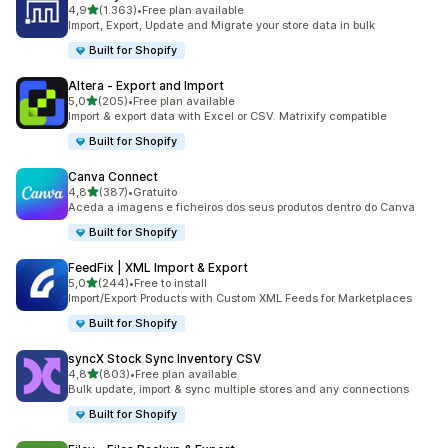
de 5 estrelas
4,9
(1.363)
•
Free plan available
1363 total de avaliações
Import, Export, Update and Migrate your store data in bulk
Built for Shopify
Altera ‑ Export and Import
de 5 estrelas
5,0
(205)
•
Free plan available
205 total de avaliações
Import & export data with Excel or CSV. Matrixify compatible
Built for Shopify
Canva Connect
de 5 estrelas
4,8
(387)
•
Gratuito
387 total de avaliações
Aceda a imagens e ficheiros dos seus produtos dentro do Canva
Built for Shopify
FeedFix | XML Import & Export
de 5 estrelas
5,0
(244)
•
Free to install
244 total de avaliações
Import/Export Products with Custom XML Feeds for Marketplaces
Built for Shopify
syncX Stock Sync Inventory CSV
de 5 estrelas
4,8
(803)
•
Free plan available
803 total de avaliações
Bulk update, import & sync multiple stores and any connections
Built for Shopify