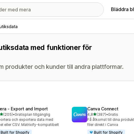
Bläddra b
utiksdata
utiksdata med funktioner för
 om produkter och kunder till andra plattformar.
tera ‑ Export and Import
Canva Connect
av 5 stjärnor
av 5 stjärnor
(205)
•
Gratisplan tillgänglig
4,8
(387)
•
Gratis
 recensioner totalt
387 recensioner totalt
ortera och exportera data med
Få åtkomst till dina produk
el eller CSV. Matrixify-kompatibelt
filer direkt i Canva
Built for Shopify
Built for Shopify