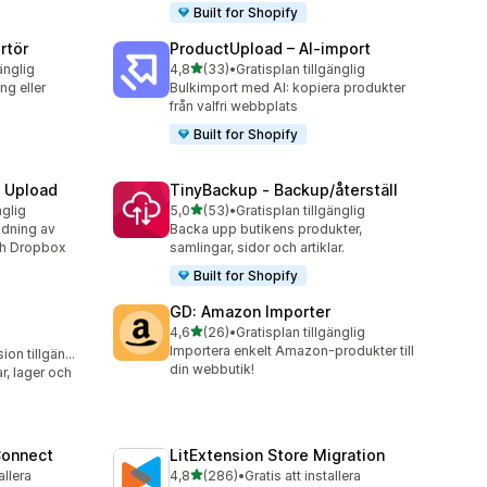
Built for Shopify
rtör
ProductUpload – AI‑import
av 5 stjärnor
änglig
4,8
(33)
•
Gratisplan tillgänglig
33 recensioner totalt
g eller
Bulkimport med AI: kopiera produkter
från valfri webbplats
Built for Shopify
e Upload
TinyBackup ‑ Backup/återställ
av 5 stjärnor
nglig
5,0
(53)
•
Gratisplan tillgänglig
53 recensioner totalt
dning av
Backa upp butikens produkter,
och Dropbox
samlingar, sidor och artiklar.
Built for Shopify
GD: Amazon Importer
av 5 stjärnor
4,6
(26)
•
Gratisplan tillgänglig
26 recensioner totalt
Importera enkelt Amazon-produkter till
Gratis testversion tillgänglig
din webbutik!
r, lager och
Connect
LitExtension Store Migration
av 5 stjärnor
allera
4,8
(286)
•
Gratis att installera
286 recensioner totalt