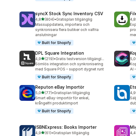
syncX Stock Sync Inventory CSV
Fi
av 5 stjärnor
4,8
(804)
•
Gratisplan tillgänglig
4,8
804 recensioner totalt
212
Massuppdatera, importera och
Exp
synkronisera flera butiker och valfria
pro
anslutningar
me
Built for Shopify
DPL Square Integration
Ko
av 5 stjärnor
4,9
(219)
•
Gratis testversion tillgänglig
5,0
219 recensioner totalt
38 
Sömlös integration och synkronisering
Kop
med Square POS – support dygnet runt
AI 
Built for Shopify
Reputon eBay Importör
Et
av 5 stjärnor
5,0
(77)
•
Gratisplan tillgänglig
4,9
77 recensioner totalt
20 
Smart eBay-importör för enkel,
Säl
krångelfri produktimport
dub
Built for Shopify
ISBNExpress: Books Importer
Mi
av 5 stjärnor
4,9
(61)
•
Gratisplan tillgänglig
4,4
61 recensioner totalt
51 