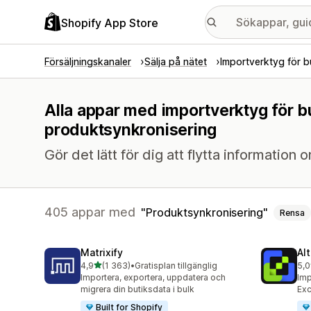
Shopify App Store
Försäljningskanaler
Sälja på nätet
Importverktyg för b
Alla appar med importverktyg för b
produktsynkronisering
Gör det lätt för dig att flytta information
405 appar med
Produktsynkronisering
Rensa
Matrixify
Al
av 5 stjärnor
4,9
(1 363)
•
Gratisplan tillgänglig
5,0
1363 recensioner totalt
205
Importera, exportera, uppdatera och
Imp
migrera din butiksdata i bulk
Exc
Built for Shopify