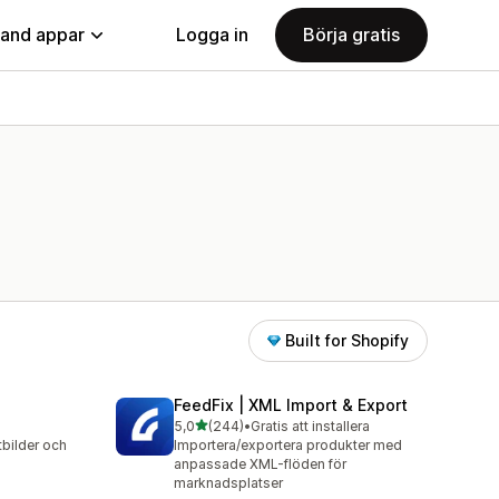
land appar
Logga in
Börja gratis
Built for Shopify
FeedFix | XML Import & Export
av 5 stjärnor
5,0
(244)
•
Gratis att installera
244 recensioner totalt
tbilder och
Importera/exportera produkter med
anpassade XML-flöden för
marknadsplatser