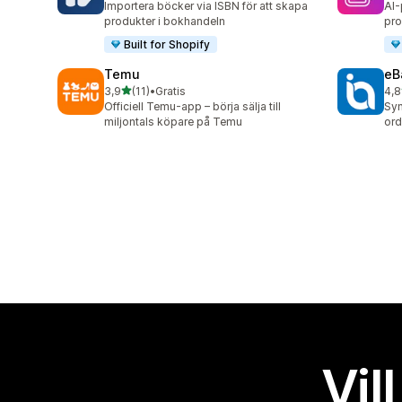
Importera böcker via ISBN för att skapa
AI-
produkter i bokhandeln
pro
Built for Shopify
Temu
eB
av 5 stjärnor
3,9
(11)
•
Gratis
4,8
11 recensioner totalt
371
Officiell Temu-app – börja sälja till
Syn
miljontals köpare på Temu
ord
Vil