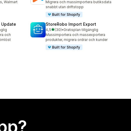
s, Walmart
Migrera och massimportera butiksdata
snabbt utan driftstopp
Built for Shopify
& Update
StoreRobo Import Export
av 5 stjärnor
nglig
4,5
(30)
•
Gratisplan tillgänglig
30 recensioner totalt
era och
Massimportera och massexportera
ömlöst
produkter, migrera ordrar och kunder
Built for Shopify
app?