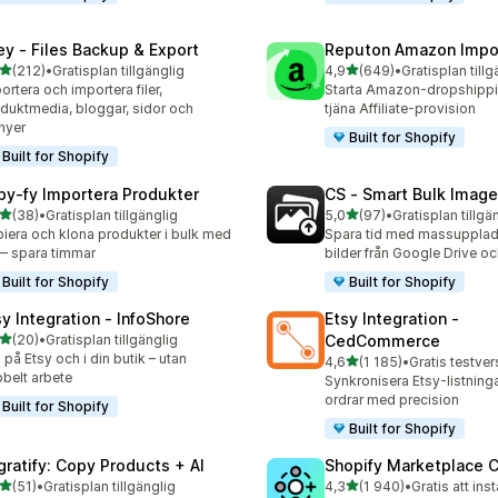
ley ‑ Files Backup & Export
Reputon Amazon Impo
av 5 stjärnor
av 5 stjärnor
(212)
•
Gratisplan tillgänglig
4,9
(649)
•
Gratisplan tillg
 recensioner totalt
649 recensioner totalt
ortera och importera filer,
Starta Amazon-dropshippin
duktmedia, bloggar, sidor och
tjäna Affiliate-provision
nyer
Built for Shopify
Built for Shopify
py‑fy Importera Produkter
CS ‑ Smart Bulk Imag
av 5 stjärnor
av 5 stjärnor
(38)
•
Gratisplan tillgänglig
5,0
(97)
•
Gratisplan tillgä
recensioner totalt
97 recensioner totalt
iera och klona produkter i bulk med
Spara tid med massupplad
— spara timmar
bilder från Google Drive 
Built for Shopify
Built for Shopify
sy Integration ‑ InfoShore
Etsy Integration ‑
av 5 stjärnor
(20)
•
Gratisplan tillgänglig
CedCommerce
recensioner totalt
j på Etsy och i din butik – utan
av 5 stjärnor
4,6
(1 185)
•
1185 recensioner totalt
belt arbete
Synkronisera Etsy-listninga
ordrar med precision
Built for Shopify
Built for Shopify
gratify: Copy Products + AI
Shopify Marketplace 
av 5 stjärnor
av 5 stjärnor
(51)
•
Gratisplan tillgänglig
4,3
(1 940)
•
Gratis att inst
recensioner totalt
1940 recensioner totalt