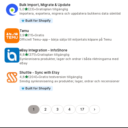
Bulk Import, Migrate & Update
av 5 stjärnor
5,0
(23)
•
Gratisplan tillgänglig
23 recensioner totalt
Importera, exportera, migrera och uppdatera butikens data sömlöst
Built for Shopify
Temu
av 5 stjärnor
3,9
(11)
•
Gratis
11 recensioner totalt
Officiell Temu-app – börja sälja till miljontals köpare på Temu
eBay Integration ‑ InfoShore
av 5 stjärnor
4,8
(371)
•
Gratisplan tillgänglig
371 recensioner totalt
Synkronisera produkter, lager och ordrar i båda riktningarna med
eBay
Shuttle ‑ Sync with Etsy
av 5 stjärnor
4,8
(204)
•
Gratis testversion tillgänglig
204 recensioner totalt
Smidig synkronisering av produkter, lager, ordrar och recensioner
Built for Shopify
1
2
3
4
17