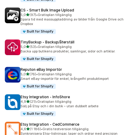
CS ‑ Smart Bulk Image Upload
av 5 stjärnor
5,0
(97)
•
Gratisplan tillgänglig
97 recensioner totalt
Spara tid med massuppladdning av bilder från Google Drive och
Dropbox
Built for Shopify
TinyBackup ‑ Backup/återställ
av 5 stjärnor
5,0
(53)
•
Gratisplan tillgänglig
53 recensioner totalt
Backa upp butikens produkter, samlingar, sidor och artiklar.
Built for Shopify
Reputon eBay Importör
av 5 stjärnor
5,0
(76)
•
Gratisplan tillgänglig
76 recensioner totalt
Smart eBay-importör för enkel, krångelfri produktimport
Built for Shopify
Etsy Integration ‑ InfoShore
av 5 stjärnor
4,9
(21)
•
Gratisplan tillgänglig
21 recensioner totalt
Sälj på Etsy och i din butik – utan dubbelt arbete
Built for Shopify
Etsy Integration ‑ CedCommerce
av 5 stjärnor
4,6
(1 186)
•
Gratis testversion tillgänglig
1186 recensioner totalt
Synkronisera Etsy-listningar, lager och ordrar med precision