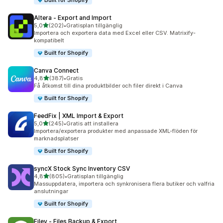
Built for Shopify
Altera ‑ Export and Import
av 5 stjärnor
5,0
(202)
•
Gratisplan tillgänglig
202 recensioner totalt
Importera och exportera data med Excel eller CSV. Matrixify-
kompatibelt
Built for Shopify
Canva Connect
av 5 stjärnor
4,8
(387)
•
Gratis
387 recensioner totalt
Få åtkomst till dina produktbilder och filer direkt i Canva
Built for Shopify
FeedFix | XML Import & Export
av 5 stjärnor
5,0
(245)
•
Gratis att installera
245 recensioner totalt
Importera/exportera produkter med anpassade XML-flöden för
marknadsplatser
Built for Shopify
syncX Stock Sync Inventory CSV
av 5 stjärnor
4,8
(805)
•
Gratisplan tillgänglig
805 recensioner totalt
Massuppdatera, importera och synkronisera flera butiker och valfria
anslutningar
Built for Shopify
Filey ‑ Files Backup & Export