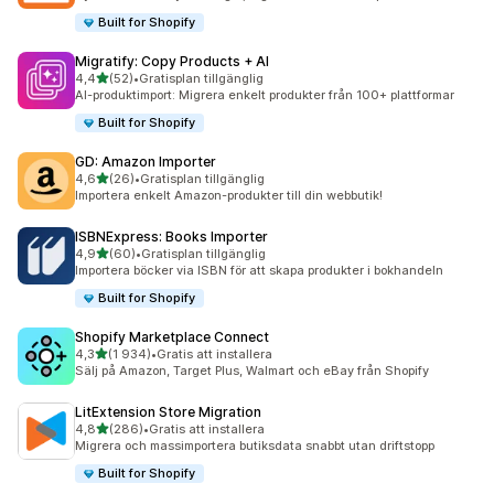
Built for Shopify
Migratify: Copy Products + AI
av 5 stjärnor
4,4
(52)
•
Gratisplan tillgänglig
52 recensioner totalt
AI-produktimport: Migrera enkelt produkter från 100+ plattformar
Built for Shopify
GD: Amazon Importer
av 5 stjärnor
4,6
(26)
•
Gratisplan tillgänglig
26 recensioner totalt
Importera enkelt Amazon-produkter till din webbutik!
ISBNExpress: Books Importer
av 5 stjärnor
4,9
(60)
•
Gratisplan tillgänglig
60 recensioner totalt
Importera böcker via ISBN för att skapa produkter i bokhandeln
Built for Shopify
Shopify Marketplace Connect
av 5 stjärnor
4,3
(1 934)
•
Gratis att installera
1934 recensioner totalt
Sälj på Amazon, Target Plus, Walmart och eBay från Shopify
LitExtension Store Migration
av 5 stjärnor
4,8
(286)
•
Gratis att installera
286 recensioner totalt
Migrera och massimportera butiksdata snabbt utan driftstopp
Built for Shopify