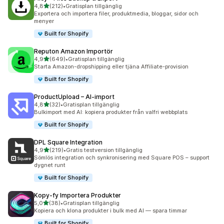
av 5 stjärnor
4,8
(212)
•
Gratisplan tillgänglig
212 recensioner totalt
Exportera och importera filer, produktmedia, bloggar, sidor och
menyer
Built for Shopify
Reputon Amazon Importör
av 5 stjärnor
4,9
(649)
•
Gratisplan tillgänglig
649 recensioner totalt
Starta Amazon-dropshipping eller tjäna Affiliate-provision
Built for Shopify
ProductUpload – AI‑import
av 5 stjärnor
4,8
(32)
•
Gratisplan tillgänglig
32 recensioner totalt
Bulkimport med AI: kopiera produkter från valfri webbplats
Built for Shopify
DPL Square Integration
av 5 stjärnor
4,9
(219)
•
Gratis testversion tillgänglig
219 recensioner totalt
Sömlös integration och synkronisering med Square POS – support
dygnet runt
Built for Shopify
Kopy‑fy Importera Produkter
av 5 stjärnor
5,0
(38)
•
Gratisplan tillgänglig
38 recensioner totalt
Kopiera och klona produkter i bulk med AI — spara timmar
Built for Shopify