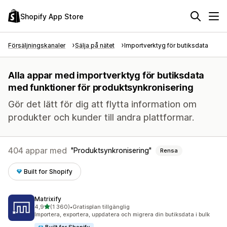
Shopify App Store
Försäljningskanaler
Sälja på nätet
Importverktyg för butiksdata
Alla appar med importverktyg för butiksdata
med funktioner för produktsynkronisering
Gör det lätt för dig att flytta information om
produkter och kunder till andra plattformar.
404 appar med
Produktsynkronisering
Rensa
Built for Shopify
Matrixify
av 5 stjärnor
4,9
(1 360)
•
Gratisplan tillgänglig
1360 recensioner totalt
Importera, exportera, uppdatera och migrera din butiksdata i bulk