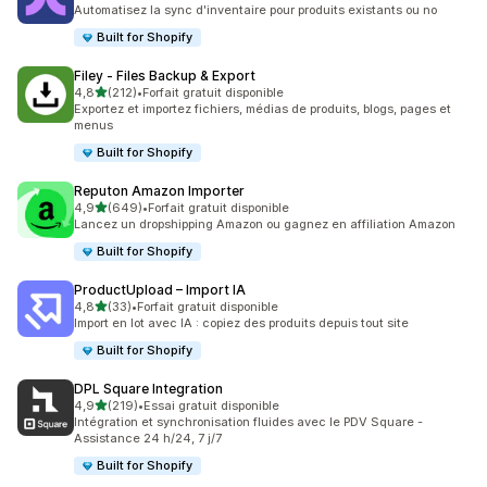
804 avis au total
Automatisez la sync d'inventaire pour produits existants ou no
Built for Shopify
Filey ‑ Files Backup & Export
étoile(s) sur 5
4,8
(212)
•
Forfait gratuit disponible
212 avis au total
Exportez et importez fichiers, médias de produits, blogs, pages et
menus
Built for Shopify
Reputon Amazon Importer
étoile(s) sur 5
4,9
(649)
•
Forfait gratuit disponible
649 avis au total
Lancez un dropshipping Amazon ou gagnez en affiliation Amazon
Built for Shopify
ProductUpload – Import IA
étoile(s) sur 5
4,8
(33)
•
Forfait gratuit disponible
33 avis au total
Import en lot avec IA : copiez des produits depuis tout site
Built for Shopify
DPL Square Integration
étoile(s) sur 5
4,9
(219)
•
Essai gratuit disponible
219 avis au total
Intégration et synchronisation fluides avec le PDV Square -
Assistance 24 h/24, 7 j/7
Built for Shopify