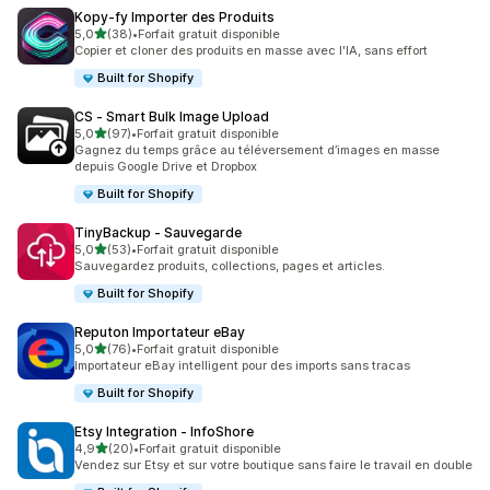
Kopy‑fy Importer des Produits
étoile(s) sur 5
5,0
(38)
•
Forfait gratuit disponible
38 avis au total
Copier et cloner des produits en masse avec l'IA, sans effort
Built for Shopify
CS ‑ Smart Bulk Image Upload
étoile(s) sur 5
5,0
(97)
•
Forfait gratuit disponible
97 avis au total
Gagnez du temps grâce au téléversement d’images en masse
depuis Google Drive et Dropbox
Built for Shopify
TinyBackup ‑ Sauvegarde
étoile(s) sur 5
5,0
(53)
•
Forfait gratuit disponible
53 avis au total
Sauvegardez produits, collections, pages et articles.
Built for Shopify
Reputon Importateur eBay
étoile(s) sur 5
5,0
(76)
•
Forfait gratuit disponible
76 avis au total
Importateur eBay intelligent pour des imports sans tracas
Built for Shopify
Etsy Integration ‑ InfoShore
étoile(s) sur 5
4,9
(20)
•
Forfait gratuit disponible
20 avis au total
Vendez sur Etsy et sur votre boutique sans faire le travail en double