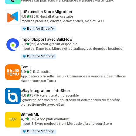
Vendez sur plusieurs marketplaces majeures via Shopify.
LitExtension Store Migration
étoile(s) sur 5
4,8
(286)
•
Installation gratuite
286 avis au total
Importez produits, clients, commandes, avis et SEO
Built for Shopify
Import/Export avec BulkFlow
étoile(s) sur 5
5,0
(23)
•
Forfait gratuit disponible
23 avis au total
Importez, Exportez, Migrez et actualisez vos données boutique
Built for Shopify
Temu
étoile(s) sur 5
3,9
(11)
•
Gratuite
11 avis au total
Application officielle Temu - Commencez à vendre à des millions
d’acheteurs sur Temu
eBay Integration ‑ InfoShore
étoile(s) sur 5
4,8
(371)
•
Forfait gratuit disponible
371 avis au total
Synchronisez vos produits, stocks et commandes de manière
bidirectionnelle avec eBay
Bitmeli ML
étoile(s) sur 5
4,7
(36)
•
Free plan available
36 avis au total
Import & Sync products from Mercado Libre to your Store
Built for Shopify