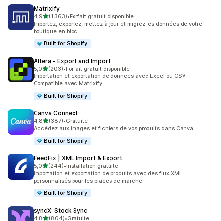
Matrixify
étoile(s) sur 5
4,9
(1 363)
•
Forfait gratuit disponible
1363 avis au total
Importez, exportez, mettez à jour et migrez les données de votre
boutique en bloc
Built for Shopify
Altera ‑ Export and Import
étoile(s) sur 5
5,0
(203)
•
Forfait gratuit disponible
203 avis au total
Importation et exportation de données avec Excel ou CSV.
Compatible avec Matrixify
Built for Shopify
Canva Connect
étoile(s) sur 5
4,8
(387)
•
Gratuite
387 avis au total
Accédez aux images et fichiers de vos produits dans Canva
Built for Shopify
FeedFix | XML Import & Export
étoile(s) sur 5
5,0
(244)
•
Installation gratuite
244 avis au total
Importation et exportation de produits avec des flux XML
personnalisés pour les places de marché
Built for Shopify
syncX: Stock Sync
étoile(s) sur 5
4,8
(804)
•
Gratuite