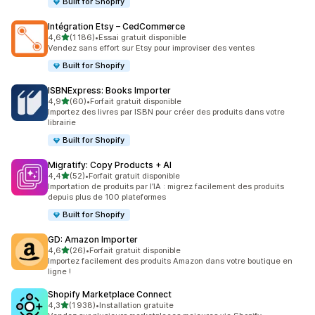
Built for Shopify
Intégration Etsy – CedCommerce
étoile(s) sur 5
4,6
(1 186)
•
Essai gratuit disponible
1186 avis au total
Vendez sans effort sur Etsy pour improviser des ventes
Built for Shopify
ISBNExpress: Books Importer
étoile(s) sur 5
4,9
(60)
•
Forfait gratuit disponible
60 avis au total
Importez des livres par ISBN pour créer des produits dans votre
librairie
Built for Shopify
Migratify: Copy Products + AI
étoile(s) sur 5
4,4
(52)
•
Forfait gratuit disponible
52 avis au total
Importation de produits par l’IA : migrez facilement des produits
depuis plus de 100 plateformes
Built for Shopify
GD: Amazon Importer
étoile(s) sur 5
4,6
(26)
•
Forfait gratuit disponible
26 avis au total
Importez facilement des produits Amazon dans votre boutique en
ligne !
Shopify Marketplace Connect
étoile(s) sur 5
4,3
(1 938)
•
Installation gratuite
1938 avis au total