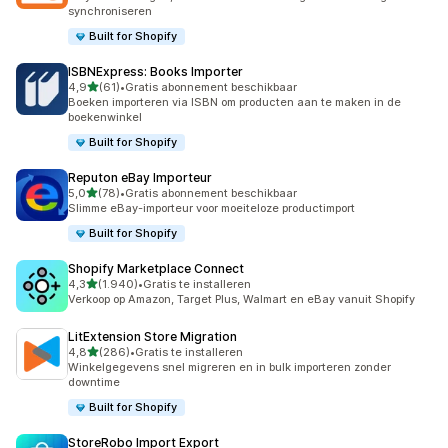
synchroniseren
Built for Shopify
ISBNExpress: Books Importer
van 5 sterren
4,9
(61)
•
Gratis abonnement beschikbaar
61 recensies in totaal
Boeken importeren via ISBN om producten aan te maken in de
boekenwinkel
Built for Shopify
Reputon eBay Importeur
van 5 sterren
5,0
(78)
•
Gratis abonnement beschikbaar
78 recensies in totaal
Slimme eBay-importeur voor moeiteloze productimport
Built for Shopify
Shopify Marketplace Connect
van 5 sterren
4,3
(1.940)
•
Gratis te installeren
1940 recensies in totaal
Verkoop op Amazon, Target Plus, Walmart en eBay vanuit Shopify
LitExtension Store Migration
van 5 sterren
4,8
(286)
•
Gratis te installeren
286 recensies in totaal
Winkelgegevens snel migreren en in bulk importeren zonder
downtime
Built for Shopify
StoreRobo Import Export