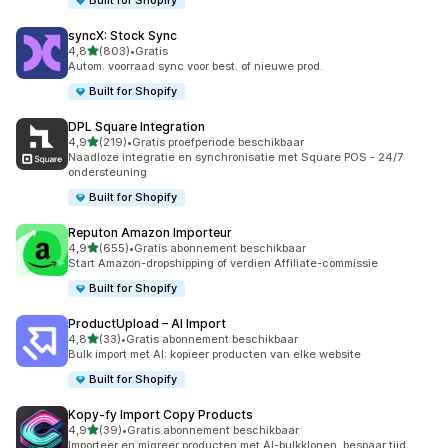
Built for Shopify
syncX: Stock Sync
van 5 sterren
4,8
(803)
•
Gratis
803 recensies in totaal
Autom. voorraad sync voor best. of nieuwe prod.
Built for Shopify
DPL Square Integration
van 5 sterren
4,9
(219)
•
Gratis proefperiode beschikbaar
219 recensies in totaal
Naadloze integratie en synchronisatie met Square POS - 24/7
ondersteuning
Built for Shopify
Reputon Amazon Importeur
van 5 sterren
4,9
(655)
•
Gratis abonnement beschikbaar
655 recensies in totaal
Start Amazon-dropshipping of verdien Affiliate-commissie
Built for Shopify
ProductUpload – AI Import
van 5 sterren
4,8
(33)
•
Gratis abonnement beschikbaar
33 recensies in totaal
Bulk import met AI: kopieer producten van elke website
Built for Shopify
Kopy‑fy Import Copy Products
van 5 sterren
4,9
(39)
•
Gratis abonnement beschikbaar
39 recensies in totaal
Importeer en migreer producten met AI-bulkklonen, bespaar tijd