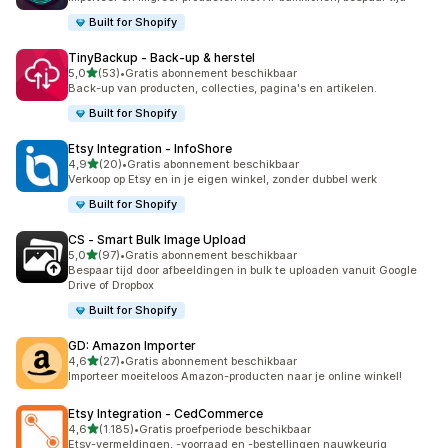
Built for Shopify
TinyBackup ‑ Back‑up & herstel
van 5 sterren
5,0
(53)
•
Gratis abonnement beschikbaar
53 recensies in totaal
Back-up van producten, collecties, pagina's en artikelen.
Built for Shopify
Etsy Integration ‑ InfoShore
van 5 sterren
4,9
(20)
•
Gratis abonnement beschikbaar
20 recensies in totaal
Verkoop op Etsy en in je eigen winkel, zonder dubbel werk
Built for Shopify
CS ‑ Smart Bulk Image Upload
van 5 sterren
5,0
(97)
•
Gratis abonnement beschikbaar
97 recensies in totaal
Bespaar tijd door afbeeldingen in bulk te uploaden vanuit Google
Drive of Dropbox
Built for Shopify
GD: Amazon Importer
van 5 sterren
4,6
(27)
•
Gratis abonnement beschikbaar
27 recensies in totaal
Importeer moeiteloos Amazon-producten naar je online winkel!
Etsy Integration ‑ CedCommerce
van 5 sterren
4,6
(1.185)
•
Gratis proefperiode beschikbaar
1185 recensies in totaal
Etsy-vermeldingen, -voorraad en -bestellingen nauwkeurig