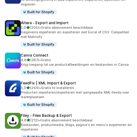
migreren
Built for Shopify
Altera ‑ Export and Import
van 5 sterren
5,0
(205)
•
Gratis abonnement beschikbaar
205 recensies in totaal
Gegevens importeren en exporteren met Excel of CSV. Compatibel
met Matrixify
Built for Shopify
Canva Connect
van 5 sterren
4,8
(387)
•
Gratis
387 recensies in totaal
Krijg toegang tot uw productafbeeldingen en bestanden in Canva
Built for Shopify
FeedFix | XML Import & Export
van 5 sterren
5,0
(244)
•
Gratis te installeren
244 recensies in totaal
Producten importeren/exporteren met aangepaste XML-feeds voor
marktplaatsen
Built for Shopify
Filey ‑ Files Backup & Export
van 5 sterren
4,8
(212)
•
Gratis abonnement beschikbaar
212 recensies in totaal
Bestanden, productmedia, blogs, pagina's en menu's exporteren en
importeren