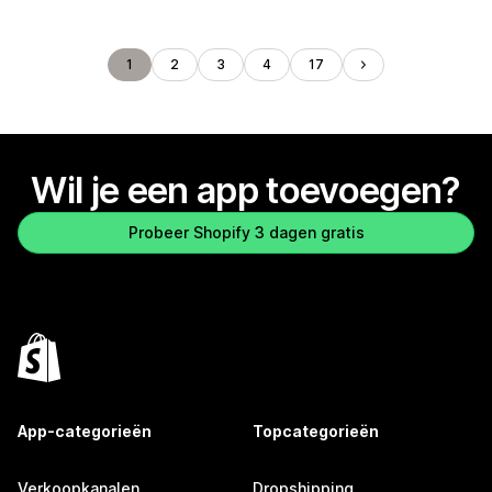
1
2
3
4
17
Wil je een app toevoegen?
Probeer Shopify 3 dagen gratis
App-categorieën
Topcategorieën
Verkoopkanalen
Dropshipping