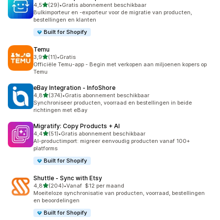
van 5 sterren
4,5
(29)
•
Gratis abonnement beschikbaar
29 recensies in totaal
Bulkimporteur en -exporteur voor de migratie van producten,
bestellingen en klanten
Built for Shopify
Temu
van 5 sterren
3,9
(11)
•
Gratis
11 recensies in totaal
Officiële Temu-app - Begin met verkopen aan miljoenen kopers op
Temu
eBay Integration ‑ InfoShore
van 5 sterren
4,8
(374)
•
Gratis abonnement beschikbaar
374 recensies in totaal
Synchroniseer producten, voorraad en bestellingen in beide
richtingen met eBay
Migratify: Copy Products + AI
van 5 sterren
4,4
(51)
•
Gratis abonnement beschikbaar
51 recensies in totaal
AI-productimport: migreer eenvoudig producten vanaf 100+
platforms
Built for Shopify
Shuttle ‑ Sync with Etsy
van 5 sterren
4,8
(204)
•
Vanaf $12 per maand
204 recensies in totaal
Moeiteloze synchronisatie van producten, voorraad, bestellingen
en beoordelingen
Built for Shopify