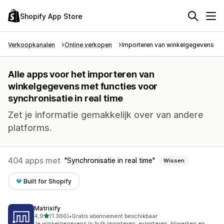
Shopify App Store
Verkoopkanalen
Online verkopen
Importeren van winkelgegevens
Alle apps voor het importeren van
winkelgegevens met functies voor
synchronisatie in real time
Zet je informatie gemakkelijk over van andere
platforms.
404 apps met
Synchronisatie in real time
Wissen
Built for Shopify
Matrixify
van 5 sterren
4,9
(1.366)
•
Gratis abonnement beschikbaar
1366 recensies in totaal
Je winkelgegevens in bulk importeren, exporteren, bijwerken en