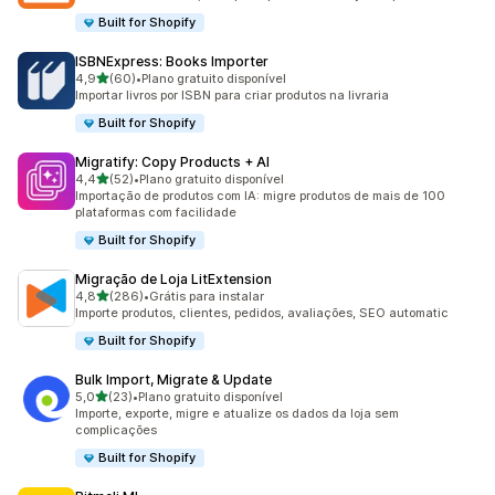
Built for Shopify
ISBNExpress: Books Importer
de 5 estrelas
4,9
(60)
•
Plano gratuito disponível
60 avaliações ao todo
Importar livros por ISBN para criar produtos na livraria
Built for Shopify
Migratify: Copy Products + AI
de 5 estrelas
4,4
(52)
•
Plano gratuito disponível
52 avaliações ao todo
Importação de produtos com IA: migre produtos de mais de 100
plataformas com facilidade
Built for Shopify
Migração de Loja LitExtension
de 5 estrelas
4,8
(286)
•
Grátis para instalar
286 avaliações ao todo
Importe produtos, clientes, pedidos, avaliações, SEO automatic
Built for Shopify
Bulk Import, Migrate & Update
de 5 estrelas
5,0
(23)
•
Plano gratuito disponível
23 avaliações ao todo
Importe, exporte, migre e atualize os dados da loja sem
complicações
Built for Shopify