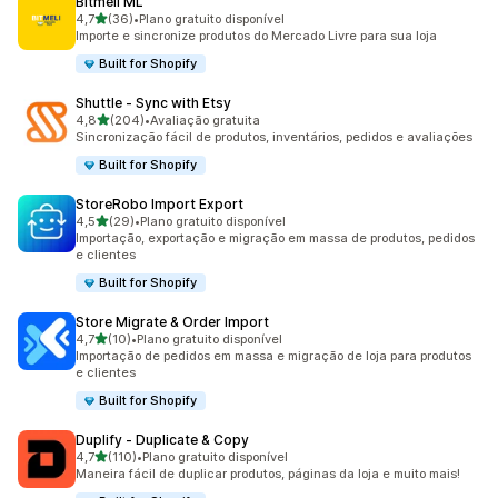
Bitmeli ML
de 5 estrelas
4,7
(36)
•
Plano gratuito disponível
36 avaliações ao todo
Importe e sincronize produtos do Mercado Livre para sua loja
Built for Shopify
Shuttle ‑ Sync with Etsy
de 5 estrelas
4,8
(204)
•
Avaliação gratuita
204 avaliações ao todo
Sincronização fácil de produtos, inventários, pedidos e avaliações
Built for Shopify
StoreRobo Import Export
de 5 estrelas
4,5
(29)
•
Plano gratuito disponível
29 avaliações ao todo
Importação, exportação e migração em massa de produtos, pedidos
e clientes
Built for Shopify
Store Migrate & Order Import
de 5 estrelas
4,7
(10)
•
Plano gratuito disponível
10 avaliações ao todo
Importação de pedidos em massa e migração de loja para produtos
e clientes
Built for Shopify
Duplify ‑ Duplicate & Copy
de 5 estrelas
4,7
(110)
•
Plano gratuito disponível
110 avaliações ao todo
Maneira fácil de duplicar produtos, páginas da loja e muito mais!