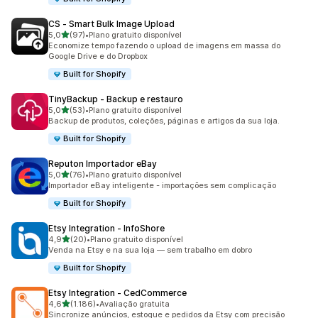
CS ‑ Smart Bulk Image Upload
de 5 estrelas
5,0
(97)
•
Plano gratuito disponível
97 avaliações ao todo
Economize tempo fazendo o upload de imagens em massa do
Google Drive e do Dropbox
Built for Shopify
TinyBackup ‑ Backup e restauro
de 5 estrelas
5,0
(53)
•
Plano gratuito disponível
53 avaliações ao todo
Backup de produtos, coleções, páginas e artigos da sua loja.
Built for Shopify
Reputon Importador eBay
de 5 estrelas
5,0
(76)
•
Plano gratuito disponível
76 avaliações ao todo
Importador eBay inteligente - importações sem complicação
Built for Shopify
Etsy Integration ‑ InfoShore
de 5 estrelas
4,9
(20)
•
Plano gratuito disponível
20 avaliações ao todo
Venda na Etsy e na sua loja — sem trabalho em dobro
Built for Shopify
Etsy Integration ‑ CedCommerce
de 5 estrelas
4,6
(1.186)
•
Avaliação gratuita
1186 avaliações ao todo
Sincronize anúncios, estoque e pedidos da Etsy com precisão