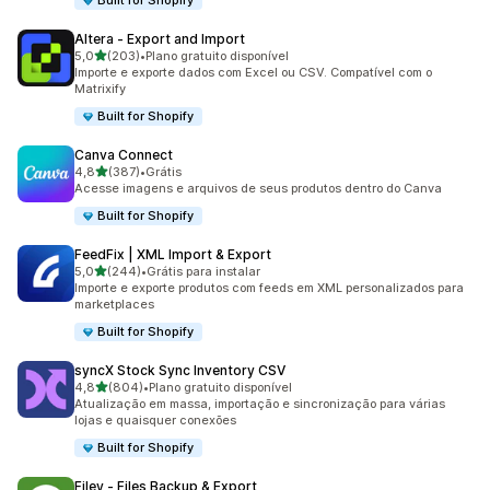
Built for Shopify
Altera ‑ Export and Import
de 5 estrelas
5,0
(203)
•
Plano gratuito disponível
203 avaliações ao todo
Importe e exporte dados com Excel ou CSV. Compatível com o
Matrixify
Built for Shopify
Canva Connect
de 5 estrelas
4,8
(387)
•
Grátis
387 avaliações ao todo
Acesse imagens e arquivos de seus produtos dentro do Canva
Built for Shopify
FeedFix | XML Import & Export
de 5 estrelas
5,0
(244)
•
Grátis para instalar
244 avaliações ao todo
Importe e exporte produtos com feeds em XML personalizados para
marketplaces
Built for Shopify
syncX Stock Sync Inventory CSV
de 5 estrelas
4,8
(804)
•
Plano gratuito disponível
804 avaliações ao todo
Atualização em massa, importação e sincronização para várias
lojas e quaisquer conexões
Built for Shopify
Filey ‑ Files Backup & Export