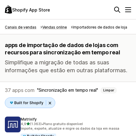
Shopify App Store
Canais de vendas
Vendas online
Importadores de dados de loja
apps de importação de dados de lojas com
recursos para sincronização em tempo real
Simplifique a migração de todas as suas
informações que estão em outras plataformas.
37 apps com
Sincronização em tempo real
Limpar
Built for Shopify
Matrixify
de 5 estrelas
4,9
(1.363)
•
Plano gratuito disponível
1363 avaliações ao todo
Importe, exporte, atualize e migre os dados da loja em massa