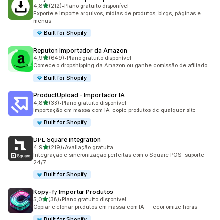
de 5 estrelas
4,8
(212)
•
Plano gratuito disponível
212 avaliações ao todo
Exporte e importe arquivos, mídias de produtos, blogs, páginas e
menus
Built for Shopify
Reputon Importador da Amazon
de 5 estrelas
4,9
(649)
•
Plano gratuito disponível
649 avaliações ao todo
Comece o dropshipping da Amazon ou ganhe comissão de afiliado
Built for Shopify
ProductUpload – Importador IA
de 5 estrelas
4,8
(33)
•
Plano gratuito disponível
33 avaliações ao todo
Importação em massa com IA: copie produtos de qualquer site
Built for Shopify
DPL Square Integration
de 5 estrelas
4,9
(219)
•
Avaliação gratuita
219 avaliações ao todo
Integração e sincronização perfeitas com o Square POS: suporte
24/7
Built for Shopify
Kopy‑fy Importar Produtos
de 5 estrelas
5,0
(38)
•
Plano gratuito disponível
38 avaliações ao todo
Copiar e clonar produtos em massa com IA — economize horas
Built for Shopify