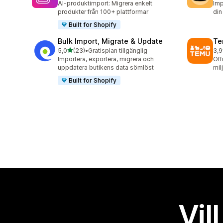
AI-produktimport: Migrera enkelt
Imp
produkter från 100+ plattformar
din
Built for Shopify
Bulk Import, Migrate & Update
Te
av 5 stjärnor
5,0
(23)
•
Gratisplan tillgänglig
3,9
23 recensioner totalt
11 
Importera, exportera, migrera och
Off
uppdatera butikens data sömlöst
mil
Built for Shopify
Vil