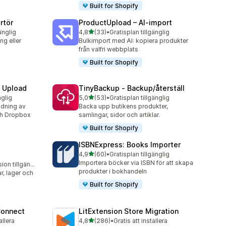
Built for Shopify
rtör
ProductUpload – AI‑import
av 5 stjärnor
änglig
4,8
(33)
•
Gratisplan tillgänglig
33 recensioner totalt
g eller
Bulkimport med AI: kopiera produkter
från valfri webbplats
Built for Shopify
e Upload
TinyBackup ‑ Backup/återställ
av 5 stjärnor
nglig
5,0
(53)
•
Gratisplan tillgänglig
53 recensioner totalt
dning av
Backa upp butikens produkter,
och Dropbox
samlingar, sidor och artiklar.
Built for Shopify
ISBNExpress: Books Importer
av 5 stjärnor
4,9
(60)
•
Gratisplan tillgänglig
60 recensioner totalt
Importera böcker via ISBN för att skapa
Gratis testversion tillgänglig
produkter i bokhandeln
r, lager och
Built for Shopify
Connect
LitExtension Store Migration
av 5 stjärnor
allera
4,8
(286)
•
Gratis att installera
286 recensioner totalt