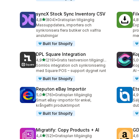
syncX Stock Sync Inventory CSV
Fi
av 5 stjärnor
4,8
(804)
•
Gratisplan tillgänglig
4,8
804 recensioner totalt
212
Massuppdatera, importera och
Exp
synkronisera flera butiker och valfria
pro
anslutningar
me
Built for Shopify
DPL Square Integration
Ko
av 5 stjärnor
4,9
(219)
•
Gratis testversion tillgänglig
5,0
219 recensioner totalt
38 
Sömlös integration och synkronisering
Kop
med Square POS – support dygnet runt
AI 
Built for Shopify
Reputon eBay Importör
Et
av 5 stjärnor
5,0
(76)
•
Gratisplan tillgänglig
4,9
76 recensioner totalt
20 
Smart eBay-importör för enkel,
Säl
krångelfri produktimport
dub
Built for Shopify
Migratify: Copy Products + AI
GD
av 5 stjärnor
4,4
(52)
•
Gratisplan tillgänglig
4,6
52 recensioner totalt
26 