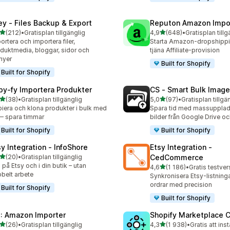
ley ‑ Files Backup & Export
Reputon Amazon Impo
av 5 stjärnor
av 5 stjärnor
(212)
•
Gratisplan tillgänglig
4,9
(648)
•
Gratisplan tillg
 recensioner totalt
648 recensioner totalt
ortera och importera filer,
Starta Amazon-dropshippin
duktmedia, bloggar, sidor och
tjäna Affiliate-provision
nyer
Built for Shopify
Built for Shopify
py‑fy Importera Produkter
CS ‑ Smart Bulk Imag
av 5 stjärnor
av 5 stjärnor
(38)
•
Gratisplan tillgänglig
5,0
(97)
•
Gratisplan tillgä
recensioner totalt
97 recensioner totalt
iera och klona produkter i bulk med
Spara tid med massupplad
— spara timmar
bilder från Google Drive 
Built for Shopify
Built for Shopify
sy Integration ‑ InfoShore
Etsy Integration ‑
av 5 stjärnor
(20)
•
Gratisplan tillgänglig
CedCommerce
recensioner totalt
j på Etsy och i din butik – utan
av 5 stjärnor
4,6
(1 186)
•
1186 recensioner totalt
belt arbete
Synkronisera Etsy-listninga
ordrar med precision
Built for Shopify
Built for Shopify
: Amazon Importer
Shopify Marketplace 
av 5 stjärnor
av 5 stjärnor
(26)
•
Gratisplan tillgänglig
4,3
(1 938)
•
Gratis att inst
recensioner totalt
1938 recensioner totalt