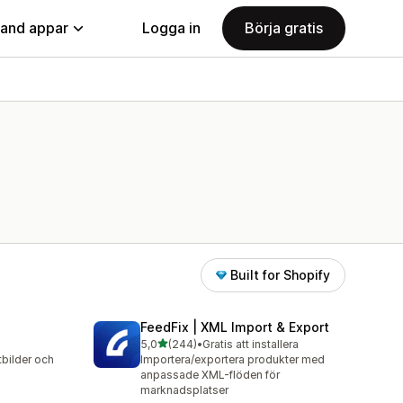
land appar
Logga in
Börja gratis
Built for Shopify
FeedFix | XML Import & Export
av 5 stjärnor
5,0
(244)
•
Gratis att installera
244 recensioner totalt
tbilder och
Importera/exportera produkter med
anpassade XML-flöden för
marknadsplatser