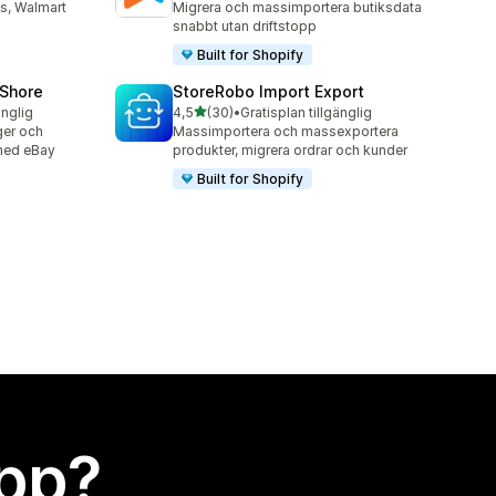
s, Walmart
Migrera och massimportera butiksdata
snabbt utan driftstopp
Built for Shopify
oShore
StoreRobo Import Export
av 5 stjärnor
änglig
4,5
(30)
•
Gratisplan tillgänglig
30 recensioner totalt
ger och
Massimportera och massexportera
 med eBay
produkter, migrera ordrar och kunder
Built for Shopify
app?