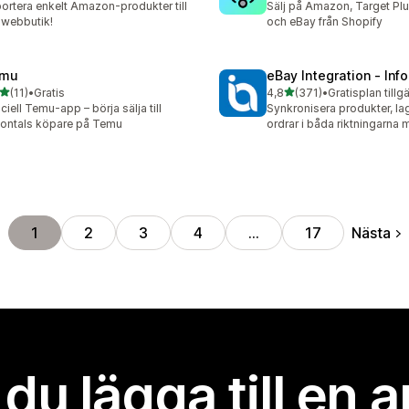
ortera enkelt Amazon-produkter till
Sälj på Amazon, Target Plu
 webbutik!
och eBay från Shopify
mu
eBay Integration ‑ Inf
av 5 stjärnor
av 5 stjärnor
(11)
•
Gratis
4,8
(371)
•
Gratisplan tillg
recensioner totalt
371 recensioner totalt
iciell Temu-app – börja sälja till
Synkronisera produkter, la
jontals köpare på Temu
ordrar i båda riktningarna
Nästa
1
2
3
4
…
17
l du lägga till en 