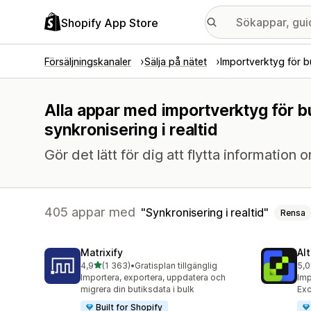
Shopify App Store
Försäljningskanaler
Sälja på nätet
Importverktyg för b
Alla appar med importverktyg för b
synkronisering i realtid
Gör det lätt för dig att flytta information
405 appar med
Synkronisering i realtid
Rensa
Matrixify
Al
av 5 stjärnor
4,9
(1 363)
•
Gratisplan tillgänglig
5,0
1363 recensioner totalt
203
Importera, exportera, uppdatera och
Imp
migrera din butiksdata i bulk
Exc
Built for Shopify