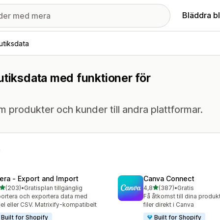
Bläddra b
utiksdata
utiksdata med funktioner för
 om produkter och kunder till andra plattformar.
tera ‑ Export and Import
Canva Connect
av 5 stjärnor
av 5 stjärnor
(203)
•
Gratisplan tillgänglig
4,8
(387)
•
Gratis
 recensioner totalt
387 recensioner totalt
ortera och exportera data med
Få åtkomst till dina produk
el eller CSV. Matrixify-kompatibelt
filer direkt i Canva
Built for Shopify
Built for Shopify