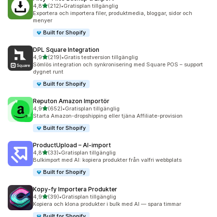
av 5 stjärnor
4,8
(212)
•
Gratisplan tillgänglig
212 recensioner totalt
Exportera och importera filer, produktmedia, bloggar, sidor och
menyer
Built for Shopify
DPL Square Integration
av 5 stjärnor
4,9
(219)
•
Gratis testversion tillgänglig
219 recensioner totalt
Sömlös integration och synkronisering med Square POS – support
dygnet runt
Built for Shopify
Reputon Amazon Importör
av 5 stjärnor
4,9
(652)
•
Gratisplan tillgänglig
652 recensioner totalt
Starta Amazon-dropshipping eller tjäna Affiliate-provision
Built for Shopify
ProductUpload – AI‑import
av 5 stjärnor
4,8
(33)
•
Gratisplan tillgänglig
33 recensioner totalt
Bulkimport med AI: kopiera produkter från valfri webbplats
Built for Shopify
Kopy‑fy Importera Produkter
av 5 stjärnor
4,9
(39)
•
Gratisplan tillgänglig
39 recensioner totalt
Kopiera och klona produkter i bulk med AI — spara timmar
Built for Shopify