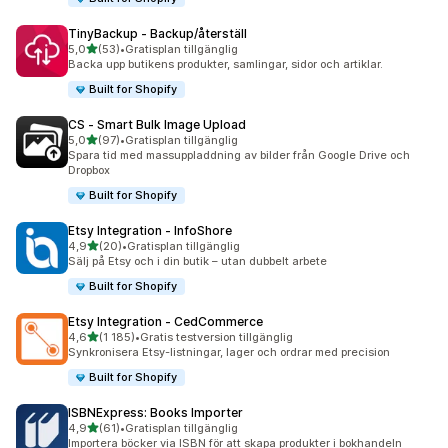
TinyBackup ‑ Backup/återställ
av 5 stjärnor
5,0
(53)
•
Gratisplan tillgänglig
53 recensioner totalt
Backa upp butikens produkter, samlingar, sidor och artiklar.
Built for Shopify
CS ‑ Smart Bulk Image Upload
av 5 stjärnor
5,0
(97)
•
Gratisplan tillgänglig
97 recensioner totalt
Spara tid med massuppladdning av bilder från Google Drive och
Dropbox
Built for Shopify
Etsy Integration ‑ InfoShore
av 5 stjärnor
4,9
(20)
•
Gratisplan tillgänglig
20 recensioner totalt
Sälj på Etsy och i din butik – utan dubbelt arbete
Built for Shopify
Etsy Integration ‑ CedCommerce
av 5 stjärnor
4,6
(1 185)
•
Gratis testversion tillgänglig
1185 recensioner totalt
Synkronisera Etsy-listningar, lager och ordrar med precision
Built for Shopify
ISBNExpress: Books Importer
av 5 stjärnor
4,9
(61)
•
Gratisplan tillgänglig
61 recensioner totalt
Importera böcker via ISBN för att skapa produkter i bokhandeln