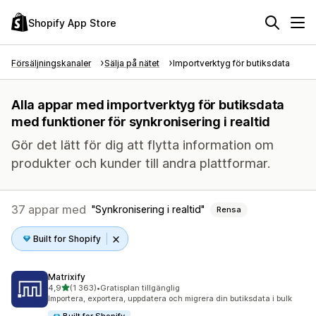
Shopify App Store
Försäljningskanaler
Sälja på nätet
Importverktyg för butiksdata
Alla appar med importverktyg för butiksdata
med funktioner för synkronisering i realtid
Gör det lätt för dig att flytta information om
produkter och kunder till andra plattformar.
37 appar med
Synkronisering i realtid
Rensa
Built for Shopify
Matrixify
av 5 stjärnor
4,9
(1 363)
•
Gratisplan tillgänglig
1363 recensioner totalt
Importera, exportera, uppdatera och migrera din butiksdata i bulk