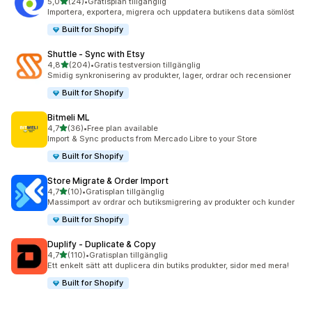
av 5 stjärnor
5,0
(24)
•
Gratisplan tillgänglig
24 recensioner totalt
Importera, exportera, migrera och uppdatera butikens data sömlöst
Built for Shopify
Shuttle ‑ Sync with Etsy
av 5 stjärnor
4,8
(204)
•
Gratis testversion tillgänglig
204 recensioner totalt
Smidig synkronisering av produkter, lager, ordrar och recensioner
Built for Shopify
Bitmeli ML
av 5 stjärnor
4,7
(36)
•
Free plan available
36 recensioner totalt
Import & Sync products from Mercado Libre to your Store
Built for Shopify
Store Migrate & Order Import
av 5 stjärnor
4,7
(10)
•
Gratisplan tillgänglig
10 recensioner totalt
Massimport av ordrar och butiksmigrering av produkter och kunder
Built for Shopify
Duplify ‑ Duplicate & Copy
av 5 stjärnor
4,7
(110)
•
Gratisplan tillgänglig
110 recensioner totalt
Ett enkelt sätt att duplicera din butiks produkter, sidor med mera!
Built for Shopify