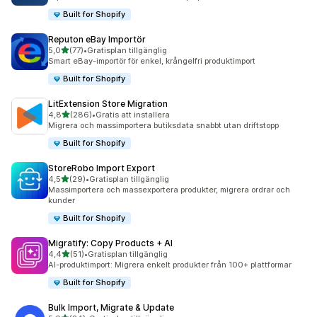
Built for Shopify
Reputon eBay Importör
av 5 stjärnor
5,0
(77)
•
Gratisplan tillgänglig
77 recensioner totalt
Smart eBay-importör för enkel, krångelfri produktimport
Built for Shopify
LitExtension Store Migration
av 5 stjärnor
4,8
(286)
•
Gratis att installera
286 recensioner totalt
Migrera och massimportera butiksdata snabbt utan driftstopp
Built for Shopify
StoreRobo Import Export
av 5 stjärnor
4,5
(29)
•
Gratisplan tillgänglig
29 recensioner totalt
Massimportera och massexportera produkter, migrera ordrar och
kunder
Built for Shopify
Migratify: Copy Products + AI
av 5 stjärnor
4,4
(51)
•
Gratisplan tillgänglig
51 recensioner totalt
AI-produktimport: Migrera enkelt produkter från 100+ plattformar
Built for Shopify
Bulk Import, Migrate & Update