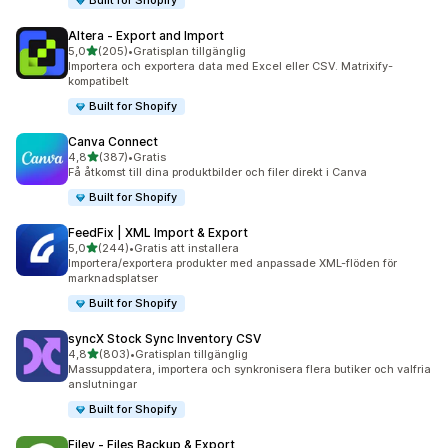
Built for Shopify
Altera ‑ Export and Import
av 5 stjärnor
5,0
(205)
•
Gratisplan tillgänglig
205 recensioner totalt
Importera och exportera data med Excel eller CSV. Matrixify-
kompatibelt
Built for Shopify
Canva Connect
av 5 stjärnor
4,8
(387)
•
Gratis
387 recensioner totalt
Få åtkomst till dina produktbilder och filer direkt i Canva
Built for Shopify
FeedFix | XML Import & Export
av 5 stjärnor
5,0
(244)
•
Gratis att installera
244 recensioner totalt
Importera/exportera produkter med anpassade XML-flöden för
marknadsplatser
Built for Shopify
syncX Stock Sync Inventory CSV
av 5 stjärnor
4,8
(803)
•
Gratisplan tillgänglig
803 recensioner totalt
Massuppdatera, importera och synkronisera flera butiker och valfria
anslutningar
Built for Shopify
Filey ‑ Files Backup & Export