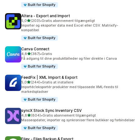
Built for Shopify
Altera ‑ Export and Import
ud af 5 stjerner
5,0
(203)
•
Gratis abonnement tilgængeligt
203 anmeldelser i alt
Importer og eksporter data med Excel eller CSV. Matrixify-
kompatibel
Built for Shopify
Canva Connect
ud af 5 stjerner
4,8
(387)
•
Gratis
387 anmeldelser i alt
Få adgang til dine produktbilleder og filer direkte i Canva
Built for Shopify
FeedFix | XML Import & Export
ud af 5 stjerner
5,0
(244)
•
Gratis at installere
244 anmeldelser i alt
Importér/eksportér produkter med tilpassede XML-feeds til
markedspladser
Built for Shopify
syncX Stock Sync Inventory CSV
ud af 5 stjerner
4,8
(804)
•
Gratis abonnement tilgængeligt
804 anmeldelser i alt
Masseopdater, importer og synkroniser flere butikker og forbindelser
Built for Shopify
Filey ‑ Files Backup & Export