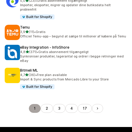
ud af 5 stjerner
5,0
(23)
•
Gratis abonnement tilgængeligt
23 anmeldelser i alt
Importer, eksporter, migrer og opdater dine butiksdata helt
problemfrit
Built for Shopify
Temu
ud af 5 stjerner
3,9
(11)
•
Gratis
11 anmeldelser i alt
Officiel Temu-app – begynd at sælge til millioner af købere på Temu
eBay Integration ‑ InfoShore
ud af 5 stjerner
4,8
(371)
•
Gratis abonnement tilgængeligt
371 anmeldelser i alt
Synkroniser produkter, lagerantal og ordrer i begge retninger med
eBay
Bitmeli ML
ud af 5 stjerner
4,7
(36)
•
Free plan available
36 anmeldelser i alt
Import & Sync products from Mercado Libre to your Store
Built for Shopify
1
2
3
4
17