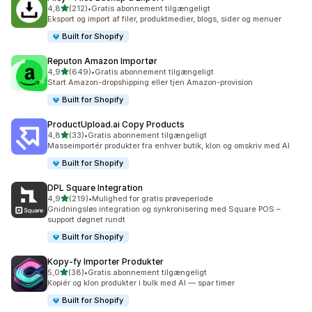
ud af 5 stjerner
4,8
(212)
•
Gratis abonnement tilgængeligt
212 anmeldelser i alt
Eksport og import af filer, produktmedier, blogs, sider og menuer
Built for Shopify
Reputon Amazon Importør
ud af 5 stjerner
4,9
(649)
•
Gratis abonnement tilgængeligt
649 anmeldelser i alt
Start Amazon-dropshipping eller tjen Amazon-provision
Built for Shopify
ProductUpload.ai Copy Products
ud af 5 stjerner
4,8
(33)
•
Gratis abonnement tilgængeligt
33 anmeldelser i alt
Masseimportér produkter fra enhver butik, klon og omskriv med AI
Built for Shopify
DPL Square Integration
ud af 5 stjerner
4,9
(219)
•
Mulighed for gratis prøveperiode
219 anmeldelser i alt
Gnidningsløs integration og synkronisering med Square POS –
support døgnet rundt
Built for Shopify
Kopy‑fy Importer Produkter
ud af 5 stjerner
5,0
(38)
•
Gratis abonnement tilgængeligt
38 anmeldelser i alt
Kopiér og klon produkter i bulk med AI — spar timer
Built for Shopify