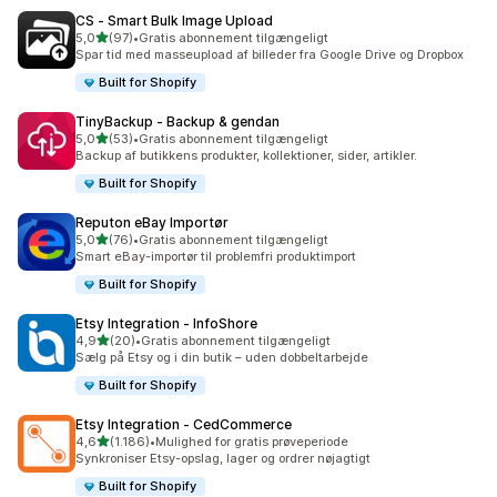
CS ‑ Smart Bulk Image Upload
ud af 5 stjerner
5,0
(97)
•
Gratis abonnement tilgængeligt
97 anmeldelser i alt
Spar tid med masseupload af billeder fra Google Drive og Dropbox
Built for Shopify
TinyBackup ‑ Backup & gendan
ud af 5 stjerner
5,0
(53)
•
Gratis abonnement tilgængeligt
53 anmeldelser i alt
Backup af butikkens produkter, kollektioner, sider, artikler.
Built for Shopify
Reputon eBay Importør
ud af 5 stjerner
5,0
(76)
•
Gratis abonnement tilgængeligt
76 anmeldelser i alt
Smart eBay-importør til problemfri produktimport
Built for Shopify
Etsy Integration ‑ InfoShore
ud af 5 stjerner
4,9
(20)
•
Gratis abonnement tilgængeligt
20 anmeldelser i alt
Sælg på Etsy og i din butik – uden dobbeltarbejde
Built for Shopify
Etsy Integration ‑ CedCommerce
ud af 5 stjerner
4,6
(1.186)
•
Mulighed for gratis prøveperiode
1186 anmeldelser i alt
Synkroniser Etsy-opslag, lager og ordrer nøjagtigt
Built for Shopify