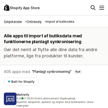
Shopify App Store
Salgskanaler
Onlinesalg
Import af butiksdata
Alle apps til import af butiksdata med
funktionerne planlagt synkronisering
Gør det nemt at flytte alle dine data fra andre
platforme, lige fra produkter til kunder.
405 apps med
Planlagt synkronisering
Ryd
Built for Shopify
Matrixify
ud af 5 stjerner
4,9
(1.363)
•
Gratis abonnement tilgængeligt
1363 anmeldelser i alt
Importér, eksportér, opdater og migrer dine butiksdata i store
mængder