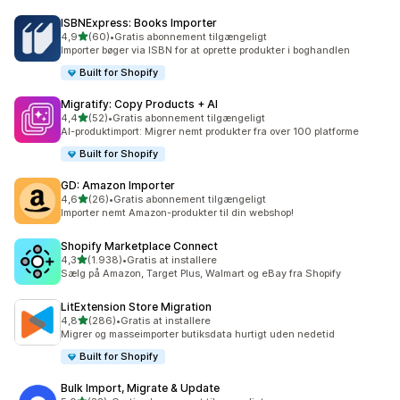
ISBNExpress: Books Importer
ud af 5 stjerner
4,9
(60)
•
Gratis abonnement tilgængeligt
60 anmeldelser i alt
Importer bøger via ISBN for at oprette produkter i boghandlen
Built for Shopify
Migratify: Copy Products + AI
ud af 5 stjerner
4,4
(52)
•
Gratis abonnement tilgængeligt
52 anmeldelser i alt
AI-produktimport: Migrer nemt produkter fra over 100 platforme
Built for Shopify
GD: Amazon Importer
ud af 5 stjerner
4,6
(26)
•
Gratis abonnement tilgængeligt
26 anmeldelser i alt
Importer nemt Amazon-produkter til din webshop!
Shopify Marketplace Connect
ud af 5 stjerner
4,3
(1.938)
•
Gratis at installere
1938 anmeldelser i alt
Sælg på Amazon, Target Plus, Walmart og eBay fra Shopify
LitExtension Store Migration
ud af 5 stjerner
4,8
(286)
•
Gratis at installere
286 anmeldelser i alt
Migrer og masseimporter butiksdata hurtigt uden nedetid
Built for Shopify
Bulk Import, Migrate & Update