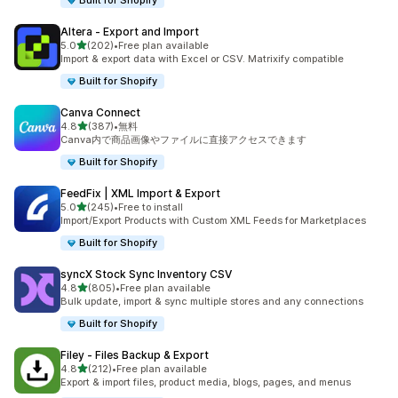
Built for Shopify
Altera ‑ Export and Import
5つ星中
5.0
(202)
•
Free plan available
合計レビュー数：202件
Import & export data with Excel or CSV. Matrixify compatible
Built for Shopify
Canva Connect
5つ星中
4.8
(387)
•
無料
合計レビュー数：387件
Canva内で商品画像やファイルに直接アクセスできます
Built for Shopify
FeedFix | XML Import & Export
5つ星中
5.0
(245)
•
Free to install
合計レビュー数：245件
Import/Export Products with Custom XML Feeds for Marketplaces
Built for Shopify
syncX Stock Sync Inventory CSV
5つ星中
4.8
(805)
•
Free plan available
合計レビュー数：805件
Bulk update, import & sync multiple stores and any connections
Built for Shopify
Filey ‑ Files Backup & Export
5つ星中
4.8
(212)
•
Free plan available
合計レビュー数：212件
Export & import files, product media, blogs, pages, and menus