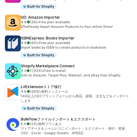
Built for Shopify
GD: Amazon Importer
5つ星中
4.6
(26)
•
Free plan available
合計レビュー数：26件
Effortlessly Import Amazon Products to Your online Store!
ISBNExpress: Books Importer
5つ星中
4.9
(60)
•
Free plan available
合計レビュー数：60件
Import books by ISBN to create products in bookstore
Built for Shopify
Shopify Marketplace Connect
5つ星中
4.3
(1,934)
•
Free to install
合計レビュー数：1934件
Sell on Amazon, Target Plus, Walmart, and eBay from Shopify
LitExtensionストア移行
5つ星中
4.8
(286)
•
無料インストール
合計レビュー数：286件
140以上のECプラットフォームから商品、顧客、注文などをインポート
します
Built for Shopify
BulkFlowファイルインポート＆エクスポート
5つ星中
5.0
(23)
•
無料プランあり
合計レビュー数：23件
ストアデータをシームレスにインポート・エクスポート・移行・更新、
CSV・Excel・Google Sheets・API対応