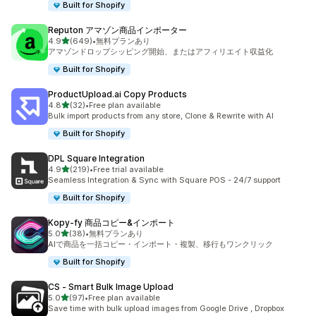
Built for Shopify
Reputon アマゾン商品インポーター
5つ星中
4.9
(649)
•
無料プランあり
合計レビュー数：649件
アマゾンドロップシッピング開始、またはアフィリエイト収益化
Built for Shopify
ProductUpload.ai Copy Products
5つ星中
4.8
(32)
•
Free plan available
合計レビュー数：32件
Bulk import products from any store, Clone & Rewrite with AI
Built for Shopify
DPL Square Integration
5つ星中
4.9
(219)
•
Free trial available
合計レビュー数：219件
Seamless Integration & Sync with Square POS - 24/7 support
Built for Shopify
Kopy‑fy 商品コピー&インポート
5つ星中
5.0
(38)
•
無料プランあり
合計レビュー数：38件
AIで商品を一括コピー・インポート・複製、移行もワンクリック
Built for Shopify
CS ‑ Smart Bulk Image Upload
5つ星中
5.0
(97)
•
Free plan available
合計レビュー数：97件
Save time with bulk upload images from Google Drive , Dropbox