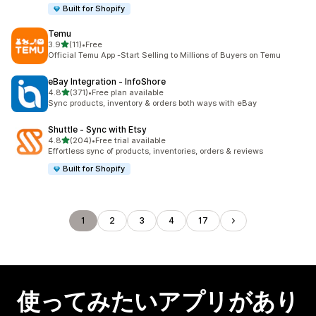
Built for Shopify
Temu
5つ星中
3.9
(11)
•
Free
合計レビュー数：11件
Official Temu App -Start Selling to Millions of Buyers on Temu
eBay Integration ‑ InfoShore
5つ星中
4.8
(371)
•
Free plan available
合計レビュー数：371件
Sync products, inventory & orders both ways with eBay
Shuttle ‑ Sync with Etsy
5つ星中
4.8
(204)
•
Free trial available
合計レビュー数：204件
Effortless sync of products, inventories, orders & reviews
Built for Shopify
1
2
3
4
17
使ってみたいアプリがあり