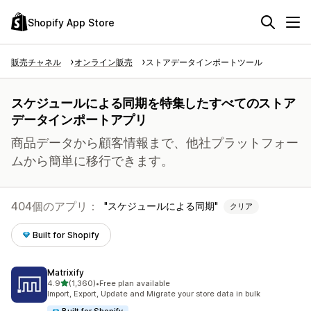
Shopify App Store
販売チャネル
オンライン販売
ストアデータインポートツール
スケジュールによる同期を特集したすべてのストア
データインポートアプリ
商品データから顧客情報まで、他社プラットフォー
ムから簡単に移行できます。
404個のアプリ：
スケジュールによる同期
クリア
Built for Shopify
Matrixify
5つ星中
4.9
(1,360)
•
Free plan available
合計レビュー数：1360件
Import, Export, Update and Migrate your store data in bulk