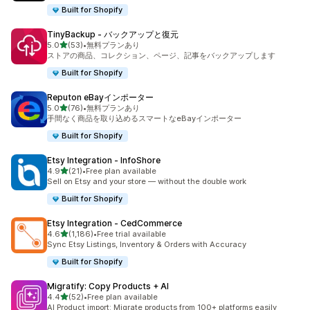
Built for Shopify
TinyBackup ‑ バックアップと復元
5つ星中
5.0
(53)
•
無料プランあり
合計レビュー数：53件
ストアの商品、コレクション、ページ、記事をバックアップします
Built for Shopify
Reputon eBayインポーター
5つ星中
5.0
(76)
•
無料プランあり
合計レビュー数：76件
手間なく商品を取り込めるスマートなeBayインポーター
Built for Shopify
Etsy Integration ‑ InfoShore
5つ星中
4.9
(21)
•
Free plan available
合計レビュー数：21件
Sell on Etsy and your store — without the double work
Built for Shopify
Etsy Integration ‑ CedCommerce
5つ星中
4.6
(1,186)
•
Free trial available
合計レビュー数：1186件
Sync Etsy Listings, Inventory & Orders with Accuracy
Built for Shopify
Migratify: Copy Products + AI
5つ星中
4.4
(52)
•
Free plan available
合計レビュー数：52件
AI Product import: Migrate products from 100+ platforms easily