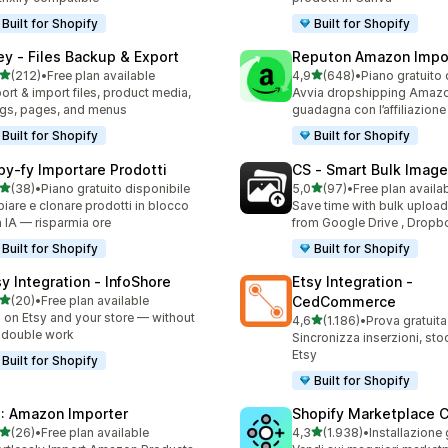
Built for Shopify
Built for Shopify
ley ‑ Files Backup & Export
Reputon Amazon Impo
stelle su 5
stelle su 5
(212)
•
Free plan available
4,9
(648)
•
Piano gratuito 
 recensioni totali
648 recensioni totali
ort & import files, product media,
Avvia dropshipping Amaz
gs, pages, and menus
guadagna con l’affiliazione
Built for Shopify
Built for Shopify
py‑fy Importare Prodotti
CS ‑ Smart Bulk Imag
stelle su 5
stelle su 5
(38)
•
Piano gratuito disponibile
5,0
(97)
•
Free plan availa
recensioni totali
97 recensioni totali
iare e clonare prodotti in blocco
Save time with bulk uploa
 IA — risparmia ore
from Google Drive , Dropb
Built for Shopify
Built for Shopify
sy Integration ‑ InfoShore
Etsy Integration ‑
stelle su 5
(20)
•
Free plan available
CedCommerce
recensioni totali
l on Etsy and your store — without
stelle su 5
4,6
(1.186)
•
Prova gratuita
1186 recensioni totali
 double work
Sincronizza inserzioni, sto
Etsy
Built for Shopify
Built for Shopify
: Amazon Importer
Shopify Marketplace 
stelle su 5
stelle su 5
(26)
•
Free plan available
4,3
(1.938)
•
Installazione 
recensioni totali
1938 recensioni totali