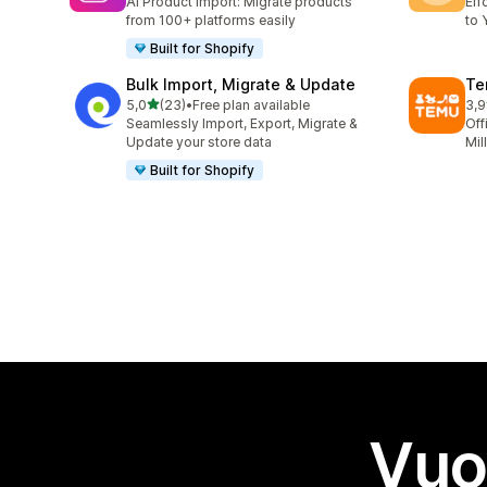
AI Product import: Migrate products
Eff
from 100+ platforms easily
to 
Built for Shopify
Bulk Import, Migrate & Update
Te
stelle su 5
5,0
(23)
•
Free plan available
3,9
23 recensioni totali
11 
Seamlessly Import, Export, Migrate &
Off
Update your store data
Mil
Built for Shopify
Vuo