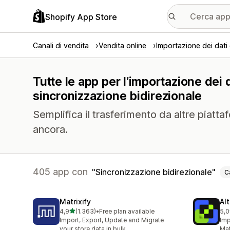
Shopify App Store
Canali di vendita
Vendita online
Importazione dei dati
Tutte le app per l’importazione dei 
sincronizzazione bidirezionale
Semplifica il trasferimento da altre piattaf
ancora.
405 app con
Sincronizzazione bidirezionale
C
Matrixify
Al
stelle su 5
4,9
(1.363)
•
Free plan available
5,0
1363 recensioni totali
203
Import, Export, Update and Migrate
Imp
your store data in bulk
Mat