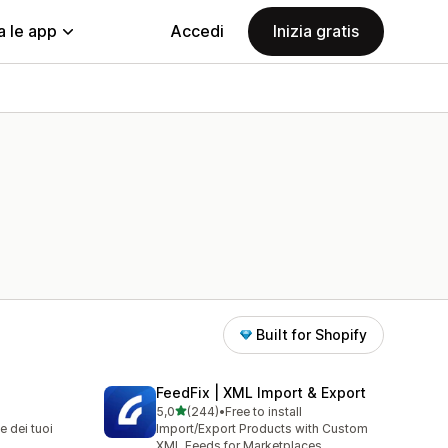
a le app
Accedi
Inizia gratis
Built for Shopify
FeedFix | XML Import & Export
stelle su 5
5,0
(244)
•
Free to install
244 recensioni totali
e dei tuoi
Import/Export Products with Custom
XML Feeds for Marketplaces