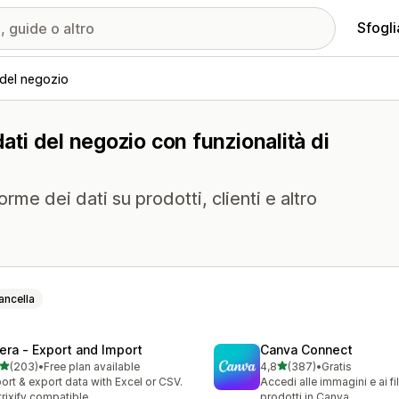
Sfogli
 del negozio
dati del negozio con funzionalità di
orme dei dati su prodotti, clienti e altro
ancella
tera ‑ Export and Import
Canva Connect
stelle su 5
stelle su 5
(203)
•
Free plan available
4,8
(387)
•
Gratis
 recensioni totali
387 recensioni totali
ort & export data with Excel or CSV.
Accedi alle immagini e ai fil
rixify compatible
prodotti in Canva