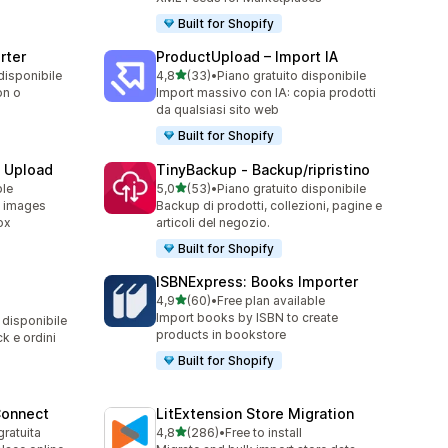
Built for Shopify
rter
ProductUpload – Import IA
stelle su 5
disponibile
4,8
(33)
•
Piano gratuito disponibile
33 recensioni totali
on o
Import massivo con IA: copia prodotti
da qualsiasi sito web
Built for Shopify
e Upload
TinyBackup ‑ Backup/ripristino
stelle su 5
ble
5,0
(53)
•
Piano gratuito disponibile
53 recensioni totali
d images
Backup di prodotti, collezioni, pagine e
ox
articoli del negozio.
Built for Shopify
ISBNExpress: Books Importer
stelle su 5
4,9
(60)
•
Free plan available
60 recensioni totali
Import books by ISBN to create
 disponibile
products in bookstore
ck e ordini
Built for Shopify
Connect
LitExtension Store Migration
stelle su 5
gratuita
4,8
(286)
•
Free to install
286 recensioni totali