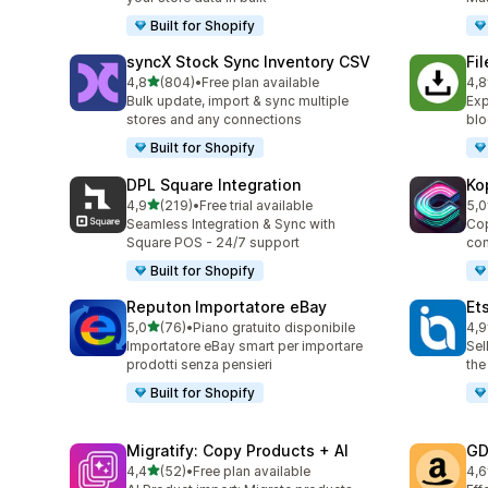
Built for Shopify
syncX Stock Sync Inventory CSV
Fi
stelle su 5
4,8
(804)
•
Free plan available
4,8
804 recensioni totali
212
Bulk update, import & sync multiple
Exp
stores and any connections
blo
Built for Shopify
DPL Square Integration
Ko
stelle su 5
4,9
(219)
•
Free trial available
5,0
219 recensioni totali
38 
Seamless Integration & Sync with
Cop
Square POS - 24/7 support
con
Built for Shopify
Reputon Importatore eBay
Et
stelle su 5
5,0
(76)
•
Piano gratuito disponibile
4,9
76 recensioni totali
20 
Importatore eBay smart per importare
Sel
prodotti senza pensieri
the
Built for Shopify
Migratify: Copy Products + AI
GD
stelle su 5
4,4
(52)
•
Free plan available
4,6
52 recensioni totali
26 