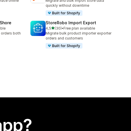
lace online
Migrate and bulk import store data
quickly without downtime
Built for Shopify
oShore
StoreRobo Import Export
stelle su 5
able
4,5
(30)
•
Free plan available
30 recensioni totali
 orders both
Migrate bulk product importer exporter
orders and customers
Built for Shopify
app?