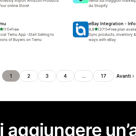
ortlessly Import Amazon Products
Vendi sui maggiori marketp
Your online Store!
da Shopify
mu
eBay Integration ‑ Inf
stelle su 5
stelle su 5
(11)
•
Free
4,8
(371)
•
Free plan avail
recensioni totali
371 recensioni totali
icial Temu App -Start Selling to
Sync products, inventory &
lions of Buyers on Temu
ways with eBay
Avanti
1
2
3
4
…
17
i aggiungere un’