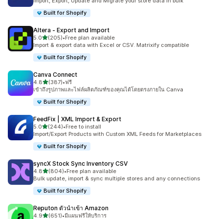
Import, Export, Update and Migrate your store data in bulk
Built for Shopify
Altera ‑ Export and Import
เต็ม 5 ดาว
5.0
(205)
•
Free plan available
ทั้งหมด 205 รีวิว
Import & export data with Excel or CSV. Matrixify compatible
Built for Shopify
Canva Connect
เต็ม 5 ดาว
4.8
(387)
•
ฟรี
ทั้งหมด 387 รีวิว
เข้าถึงรูปภาพและไฟล์ผลิตภัณฑ์ของคุณได้โดยตรงภายใน Canva
Built for Shopify
FeedFix | XML Import & Export
เต็ม 5 ดาว
5.0
(244)
•
Free to install
ทั้งหมด 244 รีวิว
Import/Export Products with Custom XML Feeds for Marketplaces
Built for Shopify
syncX Stock Sync Inventory CSV
เต็ม 5 ดาว
4.8
(804)
•
Free plan available
ทั้งหมด 804 รีวิว
Bulk update, import & sync multiple stores and any connections
Built for Shopify
Reputon ตัวนำเข้า Amazon
เต็ม 5 ดาว
4.9
(651)
•
มีแผนฟรีให้บริการ
ทั้งหมด 651 รีวิว