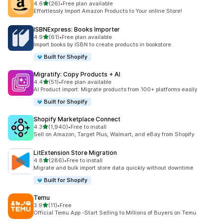
เต็ม 5 ดาว
4.6
(26)
•
Free plan available
ทั้งหมด 26 รีวิว
Effortlessly Import Amazon Products to Your online Store!
ISBNExpress: Books Importer
เต็ม 5 ดาว
4.9
(61)
•
Free plan available
ทั้งหมด 61 รีวิว
Import books by ISBN to create products in bookstore
Built for Shopify
Migratify: Copy Products + AI
เต็ม 5 ดาว
4.4
(51)
•
Free plan available
ทั้งหมด 51 รีวิว
AI Product import: Migrate products from 100+ platforms easily
Built for Shopify
Shopify Marketplace Connect
เต็ม 5 ดาว
4.3
(1,940)
•
Free to install
ทั้งหมด 1940 รีวิว
Sell on Amazon, Target Plus, Walmart, and eBay from Shopify
LitExtension Store Migration
เต็ม 5 ดาว
4.8
(286)
•
Free to install
ทั้งหมด 286 รีวิว
Migrate and bulk import store data quickly without downtime
Built for Shopify
Temu
เต็ม 5 ดาว
3.9
(11)
•
Free
ทั้งหมด 11 รีวิว
Official Temu App -Start Selling to Millions of Buyers on Temu