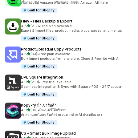
เริ่มดรอปชิป Amazon หรือรับคอมมิชชัน Amazon Affiliate
Built for Shopify
Filey ‑ Files Backup & Export
เต็ม 5 ดาว
4.8
(212)
•
Free plan available
ทั้งหมด 212 รีวิว
Export & import files, product media, blogs, pages, and menus
Built for Shopify
ProductUpload.ai Copy Products
เต็ม 5 ดาว
4.8
(33)
•
Free plan available
ทั้งหมด 33 รีวิว
Bulk import products from any store, Clone & Rewrite with AI
Built for Shopify
DPL Square Integration
เต็ม 5 ดาว
4.9
(219)
•
Free trial available
ทั้งหมด 219 รีวิว
Seamless Integration & Sync with Square POS - 24/7 support
Built for Shopify
Kopy‑fy นำเข้าสินค้า
เต็ม 5 ดาว
4.9
(39)
•
มีแผนฟรีให้บริการ
ทั้งหมด 39 รีวิว
คัดลอกและโคลนสินค้าจำนวนมากด้วย AI ประหยัดเวลา
Built for Shopify
CS ‑ Smart Bulk Image Upload
เต็ม 5 ดาว