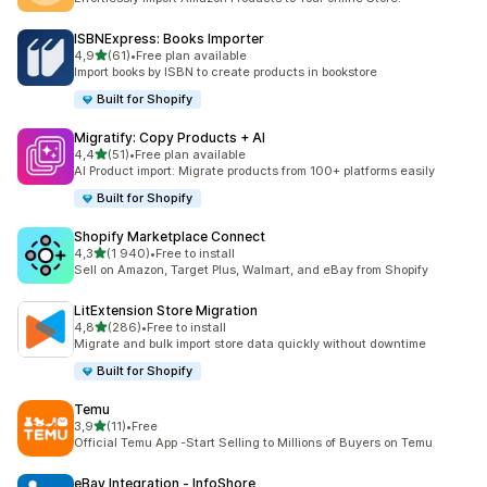
ISBNExpress: Books Importer
z 5 hvězd
4,9
(61)
•
Free plan available
Celkový počet recenzí: 61
Import books by ISBN to create products in bookstore
Built for Shopify
Migratify: Copy Products + AI
z 5 hvězd
4,4
(51)
•
Free plan available
Celkový počet recenzí: 51
AI Product import: Migrate products from 100+ platforms easily
Built for Shopify
Shopify Marketplace Connect
z 5 hvězd
4,3
(1 940)
•
Free to install
Celkový počet recenzí: 1940
Sell on Amazon, Target Plus, Walmart, and eBay from Shopify
LitExtension Store Migration
z 5 hvězd
4,8
(286)
•
Free to install
Celkový počet recenzí: 286
Migrate and bulk import store data quickly without downtime
Built for Shopify
Temu
z 5 hvězd
3,9
(11)
•
Free
Celkový počet recenzí: 11
Official Temu App -Start Selling to Millions of Buyers on Temu
eBay Integration ‑ InfoShore