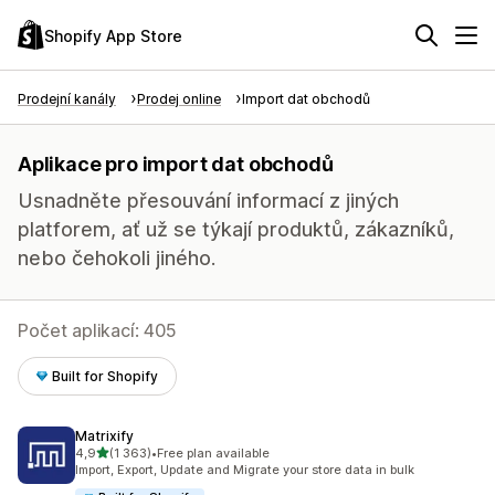
Shopify App Store
Prodejní kanály
Prodej online
Import dat obchodů
Aplikace pro import dat obchodů
Usnadněte přesouvání informací z jiných
platforem, ať už se týkají produktů, zákazníků,
nebo čehokoli jiného.
Počet aplikací: 405
Built for Shopify
Matrixify
z 5 hvězd
4,9
(1 363)
•
Free plan available
Celkový počet recenzí: 1363
Import, Export, Update and Migrate your store data in bulk