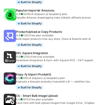
Built for Shopify
Reputon Importér Amazonu
z 5 hvězd
4,9
(649)
•
K dispozici je bezplatný plán
Celkový počet recenzí: 649
Spusťte Amazon dropshipping nebo získejte affiliate provize
Built for Shopify
ProductUpload.ai Copy Products
z 5 hvězd
4,8
(33)
•
Free plan available
Celkový počet recenzí: 33
Bulk import products from any store, Clone & Rewrite with AI
Built for Shopify
DPL Square Integration
z 5 hvězd
4,9
(219)
•
Free trial available
Celkový počet recenzí: 219
Seamless Integration & Sync with Square POS - 24/7 support
Built for Shopify
Kopy‑fy Import Produktů
z 5 hvězd
5,0
(38)
•
K dispozici je bezplatný plán
Celkový počet recenzí: 38
Kopírujte a klonujte produkty hromadně s AI — ušetřete čas
Built for Shopify
CS ‑ Smart Bulk Image Upload
z 5 hvězd
5,0
(97)
•
Free plan available
Celkový počet recenzí: 97
Save time with bulk upload images from Google Drive , Dropbox