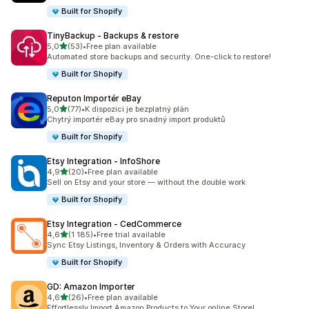
Built for Shopify
TinyBackup ‑ Backups & restore
z 5 hvězd
5,0
(53)
•
Free plan available
Celkový počet recenzí: 53
Automated store backups and security. One-click to restore!
Built for Shopify
Reputon Importér eBay
z 5 hvězd
5,0
(77)
•
K dispozici je bezplatný plán
Celkový počet recenzí: 77
Chytrý importér eBay pro snadný import produktů
Built for Shopify
Etsy Integration ‑ InfoShore
z 5 hvězd
4,9
(20)
•
Free plan available
Celkový počet recenzí: 20
Sell on Etsy and your store — without the double work
Built for Shopify
Etsy Integration ‑ CedCommerce
z 5 hvězd
4,6
(1 185)
•
Free trial available
Celkový počet recenzí: 1185
Sync Etsy Listings, Inventory & Orders with Accuracy
Built for Shopify
GD: Amazon Importer
z 5 hvězd
4,6
(26)
•
Free plan available
Celkový počet recenzí: 26
Effortlessly Import Amazon Products to Your online Store!