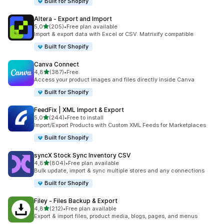
Built for Shopify
Altera ‑ Export and Import
z 5 hvězd
5,0
(205)
•
Free plan available
Celkový počet recenzí: 205
Import & export data with Excel or CSV. Matrixify compatible
Built for Shopify
Canva Connect
z 5 hvězd
4,8
(387)
•
Free
Celkový počet recenzí: 387
Access your product images and files directly inside Canva
Built for Shopify
FeedFix | XML Import & Export
z 5 hvězd
5,0
(244)
•
Free to install
Celkový počet recenzí: 244
Import/Export Products with Custom XML Feeds for Marketplaces
Built for Shopify
syncX Stock Sync Inventory CSV
z 5 hvězd
4,8
(804)
•
Free plan available
Celkový počet recenzí: 804
Bulk update, import & sync multiple stores and any connections
Built for Shopify
Filey ‑ Files Backup & Export
z 5 hvězd
4,8
(212)
•
Free plan available
Celkový počet recenzí: 212
Export & import files, product media, blogs, pages, and menus