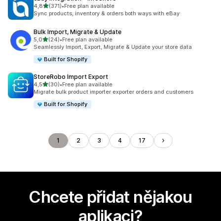
z 5 hvězd
4,8
(371)
•
Free plan available
Celkový počet recenzí: 371
Sync products, inventory & orders both ways with eBay
Bulk Import, Migrate & Update
z 5 hvězd
5,0
(24)
•
Free plan available
Celkový počet recenzí: 24
Seamlessly Import, Export, Migrate & Update your store data
Built for Shopify
StoreRobo Import Export
z 5 hvězd
4,5
(30)
•
Free plan available
Celkový počet recenzí: 30
Migrate bulk product importer exporter orders and customers
Built for Shopify
1
2
3
4
17
Chcete přidat nějakou
aplikaci?