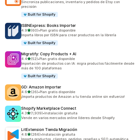
Sincroniza publicaciones, inventario y pedidos de Etsy con
precisión
Built for Shopify
ISBNExpress: Books Importer
de 5 estrellas
4.9
(60)
•
Plan gratis disponible
60 reseñas en total
Importa libros por ISBN para crear productos en la librería
Built for Shopify
Migratify: Copy Products + AI
de 5 estrellas
4.4
(52)
•
Plan gratis disponible
52 reseñas en total
Importación de productos con IA: migra productos fácilmente desde
más de 100 plataformas
Built for Shopify
GD: Amazon Importer
de 5 estrellas
4.6
(26)
•
Plan gratis disponible
26 reseñas en total
¡Importa productos de Amazon a tu tienda online sin esfuerzo!
Shopify Marketplace Connect
de 5 estrellas
4.3
(1,939)
•
Instalación gratuita
1939 reseñas en total
Vende en varios mercados online líderes desde Shopify
LitExtension Tienda Migración
de 5 estrellas
4.8
(286)
•
Instalación gratuita
286 reseñas en total
Importa productos, clientes, pedidos, reseñas y SEO automática