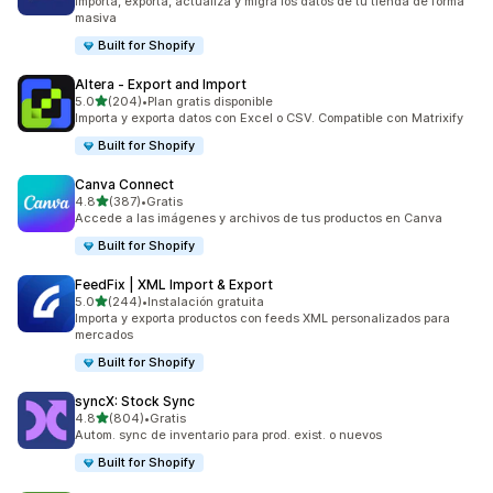
Importa, exporta, actualiza y migra los datos de tu tienda de forma
masiva
Built for Shopify
Altera ‑ Export and Import
de 5 estrellas
5.0
(204)
•
Plan gratis disponible
204 reseñas en total
Importa y exporta datos con Excel o CSV. Compatible con Matrixify
Built for Shopify
Canva Connect
de 5 estrellas
4.8
(387)
•
Gratis
387 reseñas en total
Accede a las imágenes y archivos de tus productos en Canva
Built for Shopify
FeedFix | XML Import & Export
de 5 estrellas
5.0
(244)
•
Instalación gratuita
244 reseñas en total
Importa y exporta productos con feeds XML personalizados para
mercados
Built for Shopify
syncX: Stock Sync
de 5 estrellas
4.8
(804)
•
Gratis
804 reseñas en total
Autom. sync de inventario para prod. exist. o nuevos
Built for Shopify