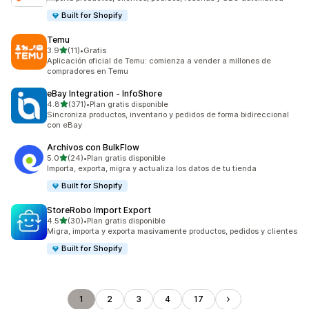
Built for Shopify
Temu
de 5 estrellas
3.9
(11)
•
Gratis
11 reseñas en total
Aplicación oficial de Temu: comienza a vender a millones de
compradores en Temu
eBay Integration ‑ InfoShore
de 5 estrellas
4.8
(371)
•
Plan gratis disponible
371 reseñas en total
Sincroniza productos, inventario y pedidos de forma bidireccional
con eBay
Archivos con BulkFlow
de 5 estrellas
5.0
(24)
•
Plan gratis disponible
24 reseñas en total
Importa, exporta, migra y actualiza los datos de tu tienda
Built for Shopify
StoreRobo Import Export
de 5 estrellas
4.5
(30)
•
Plan gratis disponible
30 reseñas en total
Migra, importa y exporta masivamente productos, pedidos y clientes
Built for Shopify
1
2
3
4
17