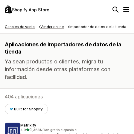
Shopify App Store
Canales de venta
Vender online
Importador de datos de la tienda
Aplicaciones de importadores de datos de la
tienda
Ya sean productos o clientes, migra tu
información desde otras plataformas con
facilidad.
404 aplicaciones
Built for Shopify
Matrixify
de 5 estrellas
4.9
(1,363)
•
Plan gratis disponible
1363 reseñas en total