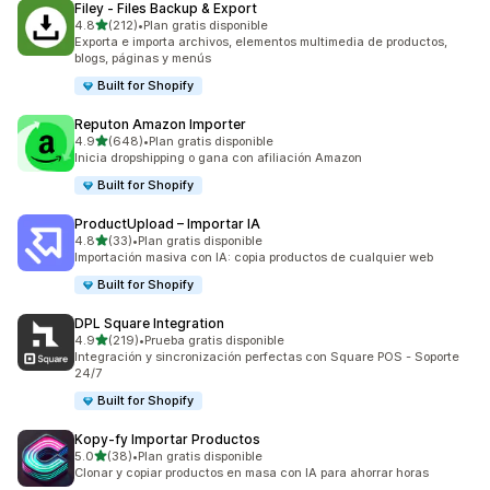
Filey ‑ Files Backup & Export
de 5 estrellas
4.8
(212)
•
Plan gratis disponible
212 reseñas en total
Exporta e importa archivos, elementos multimedia de productos,
blogs, páginas y menús
Built for Shopify
Reputon Amazon Importer
de 5 estrellas
4.9
(648)
•
Plan gratis disponible
648 reseñas en total
Inicia dropshipping o gana con afiliación Amazon
Built for Shopify
ProductUpload – Importar IA
de 5 estrellas
4.8
(33)
•
Plan gratis disponible
33 reseñas en total
Importación masiva con IA: copia productos de cualquier web
Built for Shopify
DPL Square Integration
de 5 estrellas
4.9
(219)
•
Prueba gratis disponible
219 reseñas en total
Integración y sincronización perfectas con Square POS - Soporte
24/7
Built for Shopify
Kopy‑fy Importar Productos
de 5 estrellas
5.0
(38)
•
Plan gratis disponible
38 reseñas en total
Clonar y copiar productos en masa con IA para ahorrar horas