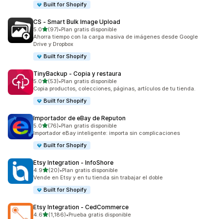
Built for Shopify
CS ‑ Smart Bulk Image Upload
de 5 estrellas
5.0
(97)
•
Plan gratis disponible
97 reseñas en total
Ahorra tiempo con la carga masiva de imágenes desde Google
Drive y Dropbox
Built for Shopify
TinyBackup ‑ Copia y restaura
de 5 estrellas
5.0
(53)
•
Plan gratis disponible
53 reseñas en total
Copia productos, colecciones, páginas, artículos de tu tienda.
Built for Shopify
Importador de eBay de Reputon
de 5 estrellas
5.0
(76)
•
Plan gratis disponible
76 reseñas en total
Importador eBay inteligente: importa sin complicaciones
Built for Shopify
Etsy Integration ‑ InfoShore
de 5 estrellas
4.9
(20)
•
Plan gratis disponible
20 reseñas en total
Vende en Etsy y en tu tienda sin trabajar el doble
Built for Shopify
Etsy Integration ‑ CedCommerce
de 5 estrellas
4.6
(1,186)
•
Prueba gratis disponible
1186 reseñas en total