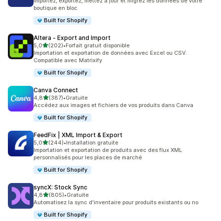
Importez, exportez, mettez à jour et migrez les données de votre
boutique en bloc
Built for Shopify
Altera ‑ Export and Import
étoile(s) sur 5
5,0
(202)
•
Forfait gratuit disponible
202 avis au total
Importation et exportation de données avec Excel ou CSV.
Compatible avec Matrixify
Built for Shopify
Canva Connect
étoile(s) sur 5
4,8
(387)
•
Gratuite
387 avis au total
Accédez aux images et fichiers de vos produits dans Canva
Built for Shopify
FeedFix | XML Import & Export
étoile(s) sur 5
5,0
(244)
•
Installation gratuite
244 avis au total
Importation et exportation de produits avec des flux XML
personnalisés pour les places de marché
Built for Shopify
syncX: Stock Sync
étoile(s) sur 5
4,8
(805)
•
Gratuite
805 avis au total
Automatisez la sync d'inventaire pour produits existants ou no
Built for Shopify