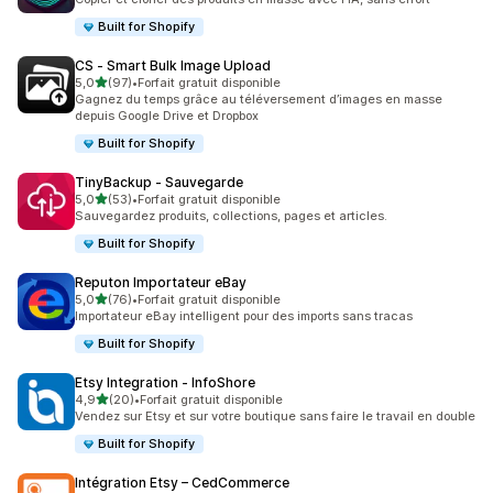
Built for Shopify
CS ‑ Smart Bulk Image Upload
étoile(s) sur 5
5,0
(97)
•
Forfait gratuit disponible
97 avis au total
Gagnez du temps grâce au téléversement d’images en masse
depuis Google Drive et Dropbox
Built for Shopify
TinyBackup ‑ Sauvegarde
étoile(s) sur 5
5,0
(53)
•
Forfait gratuit disponible
53 avis au total
Sauvegardez produits, collections, pages et articles.
Built for Shopify
Reputon Importateur eBay
étoile(s) sur 5
5,0
(76)
•
Forfait gratuit disponible
76 avis au total
Importateur eBay intelligent pour des imports sans tracas
Built for Shopify
Etsy Integration ‑ InfoShore
étoile(s) sur 5
4,9
(20)
•
Forfait gratuit disponible
20 avis au total
Vendez sur Etsy et sur votre boutique sans faire le travail en double
Built for Shopify
Intégration Etsy – CedCommerce