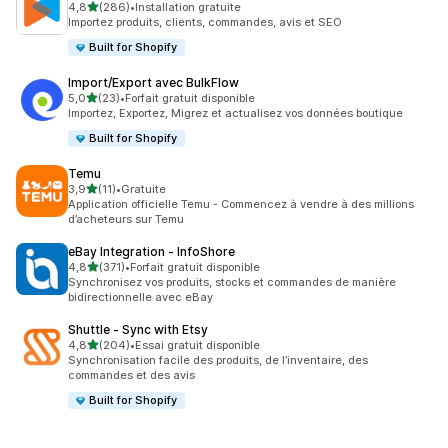
étoile(s) sur 5
4,8
(286)
•
Installation gratuite
286 avis au total
Importez produits, clients, commandes, avis et SEO
Built for Shopify
Import/Export avec BulkFlow
étoile(s) sur 5
5,0
(23)
•
Forfait gratuit disponible
23 avis au total
Importez, Exportez, Migrez et actualisez vos données boutique
Built for Shopify
Temu
étoile(s) sur 5
3,9
(11)
•
Gratuite
11 avis au total
Application officielle Temu - Commencez à vendre à des millions
d’acheteurs sur Temu
eBay Integration ‑ InfoShore
étoile(s) sur 5
4,8
(371)
•
Forfait gratuit disponible
371 avis au total
Synchronisez vos produits, stocks et commandes de manière
bidirectionnelle avec eBay
Shuttle ‑ Sync with Etsy
étoile(s) sur 5
4,8
(204)
•
Essai gratuit disponible
204 avis au total
Synchronisation facile des produits, de l’inventaire, des
commandes et des avis
Built for Shopify