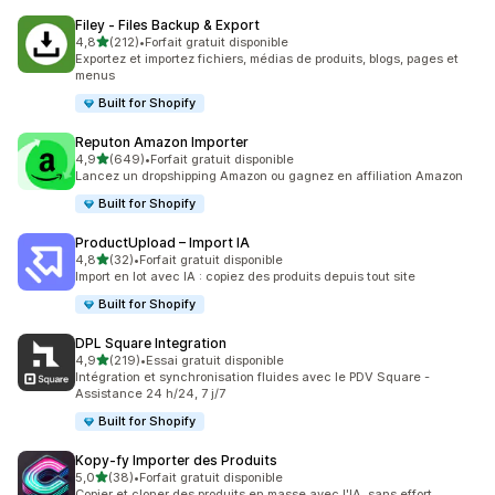
Filey ‑ Files Backup & Export
étoile(s) sur 5
4,8
(212)
•
Forfait gratuit disponible
212 avis au total
Exportez et importez fichiers, médias de produits, blogs, pages et
menus
Built for Shopify
Reputon Amazon Importer
étoile(s) sur 5
4,9
(649)
•
Forfait gratuit disponible
649 avis au total
Lancez un dropshipping Amazon ou gagnez en affiliation Amazon
Built for Shopify
ProductUpload – Import IA
étoile(s) sur 5
4,8
(32)
•
Forfait gratuit disponible
32 avis au total
Import en lot avec IA : copiez des produits depuis tout site
Built for Shopify
DPL Square Integration
étoile(s) sur 5
4,9
(219)
•
Essai gratuit disponible
219 avis au total
Intégration et synchronisation fluides avec le PDV Square -
Assistance 24 h/24, 7 j/7
Built for Shopify
Kopy‑fy Importer des Produits
étoile(s) sur 5
5,0
(38)
•
Forfait gratuit disponible
38 avis au total
Copier et cloner des produits en masse avec l'IA, sans effort