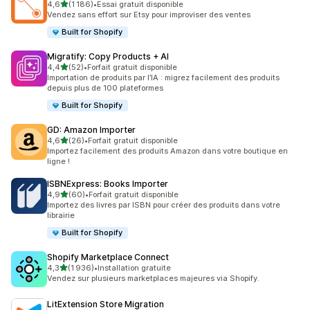
étoile(s) sur 5
4,6
(1 186)
•
Essai gratuit disponible
1186 avis au total
Vendez sans effort sur Etsy pour improviser des ventes
Built for Shopify
Migratify: Copy Products + AI
étoile(s) sur 5
4,4
(52)
•
Forfait gratuit disponible
52 avis au total
Importation de produits par l’IA : migrez facilement des produits
depuis plus de 100 plateformes
Built for Shopify
GD: Amazon Importer
étoile(s) sur 5
4,6
(26)
•
Forfait gratuit disponible
26 avis au total
Importez facilement des produits Amazon dans votre boutique en
ligne !
ISBNExpress: Books Importer
étoile(s) sur 5
4,9
(60)
•
Forfait gratuit disponible
60 avis au total
Importez des livres par ISBN pour créer des produits dans votre
librairie
Built for Shopify
Shopify Marketplace Connect
étoile(s) sur 5
4,3
(1 936)
•
Installation gratuite
1936 avis au total
Vendez sur plusieurs marketplaces majeures via Shopify.
LitExtension Store Migration