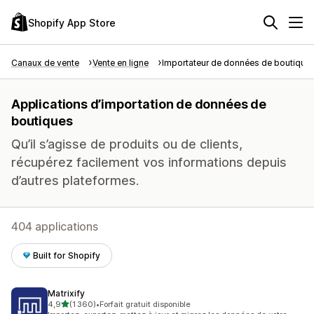
Shopify App Store
Canaux de vente
Vente en ligne
Importateur de données de boutique
Applications d’importation de données de
boutiques
Qu’il s’agisse de produits ou de clients,
récupérez facilement vos informations depuis
d’autres plateformes.
404 applications
Built for Shopify
Matrixify
étoile(s) sur 5
4,9
(1 360)
•
Forfait gratuit disponible
1360 avis au total