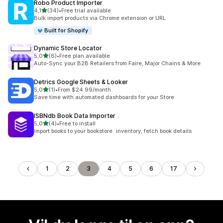
Robo Product Importer
av 5 stjerner
4,1
(34)
•
Free trial available
Totalt 34 omtaler
Bulk import products via Chrome extension or URL
Built for Shopify
Dynamic Store Locator
av 5 stjerner
5,0
(6)
•
Free plan available
Totalt 6 omtaler
Auto-Sync your B2B Retailers from Faire, Major Chains & More
Detrics Google Sheets & Looker
av 5 stjerner
5,0
(1)
•
From $24.99/month
Totalt 1 omtaler
Save time with automated dashboards for your Store
ISBNdb Book Data Importer
av 5 stjerner
5,0
(4)
•
Free to install
Totalt 4 omtaler
Import books to your bookstore inventory, fetch book details
1
2
3
4
5
6
17