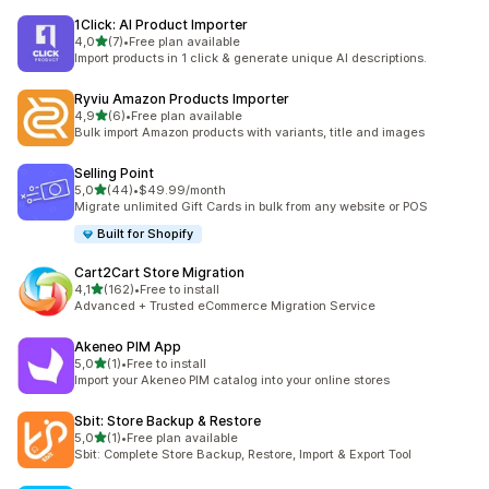
1Click: AI Product Importer
av 5 stjerner
4,0
(7)
•
Free plan available
Totalt 7 omtaler
Import products in 1 click & generate unique AI descriptions.
Ryviu Amazon Products Importer
av 5 stjerner
4,9
(6)
•
Free plan available
Totalt 6 omtaler
Bulk import Amazon products with variants, title and images
Selling Point
av 5 stjerner
5,0
(44)
•
$49.99/month
Totalt 44 omtaler
Migrate unlimited Gift Cards in bulk from any website or POS
Built for Shopify
Cart2Cart Store Migration
av 5 stjerner
4,1
(162)
•
Free to install
Totalt 162 omtaler
Advanced + Trusted eCommerce Migration Service
Akeneo PIM App
av 5 stjerner
5,0
(1)
•
Free to install
Totalt 1 omtaler
Import your Akeneo PIM catalog into your online stores
Sbit: Store Backup & Restore
av 5 stjerner
5,0
(1)
•
Free plan available
Totalt 1 omtaler
Sbit: Complete Store Backup, Restore, Import & Export Tool