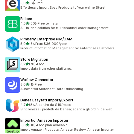
av 5 stjerner
5,0
(6)
•
Free
Totalt 6 omtaler
Effortlessly Import Ebay Products to Your online Store!
Billbee
av 5 stjerner
4,5
(50)
•
Free to install
Totalt 50 omtaler
All-in-one solution for multichannel order management
Pimberly Enterprise PIM/DAM
av 5 stjerner
5,0
(3)
•
From $36,000/year
Totalt 3 omtaler
Product Information Management for Enterprise Customers
Store Migration
av 5 stjerner
3,2
(70)
•
Free
Totalt 70 omtaler
Import data from other platforms.
Woflow Connector
av 5 stjerner
5,0
(1)
•
Free
Totalt 1 omtaler
Automated Merchant Data Onboarding
Danea Easyfatt Import/Export
av 5 stjerner
4,7
(8)
•
A partire da $19/mese
Totalt 8 omtaler
Sincronizza i prodotti da Danea; scarica gli ordini da web
Importio: Amazon Importer
av 5 stjerner
5,0
(10)
•
Free plan available
Totalt 10 omtaler
Import Amazon Products, Amazon Review, Amazon Importer