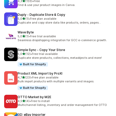
av 5 stjerner
4,3
(133)
•
Free
Totalt 133 omtaler
Find & use your product images in Canva.
Duply ‑ Duplicate Store & Copy
av 5 stjerner
5,0
(1)
•
Free plan available
Totalt 1 omtaler
Duplicate and copy store data like products, orders, pages...
Wave Byte
av 5 stjerner
5,0
(1)
•
Free trial available
Totalt 1 omtaler
Seamless dropshipping integration for GCC e-commerce growth.
Simple Sync ‑ Copy Your Store
av 5 stjerner
5,0
(12)
•
Free trial available
Totalt 12 omtaler
Duplicate store products, collections, metaobjects and more!
Built for Shopify
Product XML Import by ProXI
av 5 stjerner
4,7
(23)
•
Free plan available
Totalt 23 omtaler
Bulk import products with multiple variants and images.
Built for Shopify
OTTO Market by M2E
av 5 stjerner
4,5
(4)
•
Free to install
Totalt 4 omtaler
Multichannel listing, inventory and order management for OTTO
GD: eBay Importer