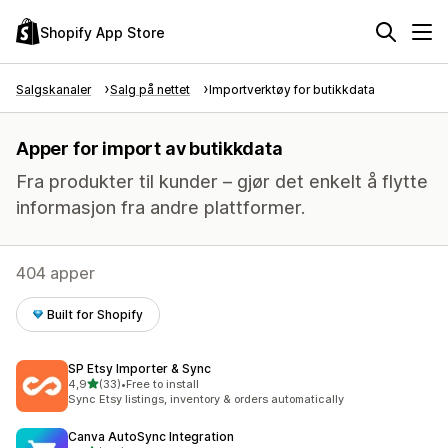
Shopify App Store
Salgskanaler
Salg på nettet
Importverktøy for butikkdata
Apper for import av butikkdata
Fra produkter til kunder – gjør det enkelt å flytte
informasjon fra andre plattformer.
404 apper
Built for Shopify
SP Etsy Importer & Sync
av 5 stjerner
4,9
(33)
•
Free to install
Totalt 33 omtaler
Sync Etsy listings, inventory & orders automatically
Canva AutoSync Integration