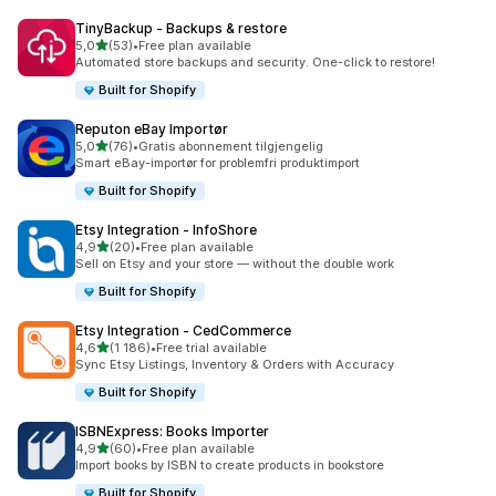
TinyBackup ‑ Backups & restore
av 5 stjerner
5,0
(53)
•
Free plan available
Totalt 53 omtaler
Automated store backups and security. One-click to restore!
Built for Shopify
Reputon eBay Importør
av 5 stjerner
5,0
(76)
•
Gratis abonnement tilgjengelig
Totalt 76 omtaler
Smart eBay-importør for problemfri produktimport
Built for Shopify
Etsy Integration ‑ InfoShore
av 5 stjerner
4,9
(20)
•
Free plan available
Totalt 20 omtaler
Sell on Etsy and your store — without the double work
Built for Shopify
Etsy Integration ‑ CedCommerce
av 5 stjerner
4,6
(1 186)
•
Free trial available
Totalt 1186 omtaler
Sync Etsy Listings, Inventory & Orders with Accuracy
Built for Shopify
ISBNExpress: Books Importer
av 5 stjerner
4,9
(60)
•
Free plan available
Totalt 60 omtaler
Import books by ISBN to create products in bookstore
Built for Shopify