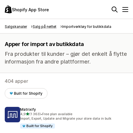
Shopify App Store
Salgskanaler
Salg på nettet
Importverktøy for butikkdata
Apper for import av butikkdata
Fra produkter til kunder – gjør det enkelt å flytte
informasjon fra andre plattformer.
404 apper
Built for Shopify
Matrixify
av 5 stjerner
4,9
(1 363)
•
Free plan available
Totalt 1363 omtaler
Import, Export, Update and Migrate your store data in bulk
Built for Shopify