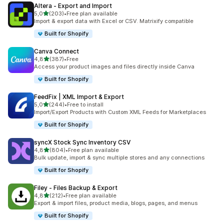
Altera ‑ Export and Import
av 5 stjerner
5,0
(203)
•
Free plan available
Totalt 203 omtaler
Import & export data with Excel or CSV. Matrixify compatible
Built for Shopify
Canva Connect
av 5 stjerner
4,8
(387)
•
Free
Totalt 387 omtaler
Access your product images and files directly inside Canva
Built for Shopify
FeedFix | XML Import & Export
av 5 stjerner
5,0
(244)
•
Free to install
Totalt 244 omtaler
Import/Export Products with Custom XML Feeds for Marketplaces
Built for Shopify
syncX Stock Sync Inventory CSV
av 5 stjerner
4,8
(804)
•
Free plan available
Totalt 804 omtaler
Bulk update, import & sync multiple stores and any connections
Built for Shopify
Filey ‑ Files Backup & Export
av 5 stjerner
4,8
(212)
•
Free plan available
Totalt 212 omtaler
Export & import files, product media, blogs, pages, and menus
Built for Shopify