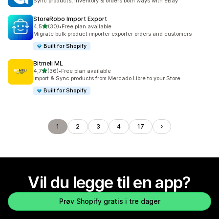
Sync products, inventory & orders both ways with eBay
StoreRobo Import Export
av 5 stjerner
4,5
(30)
•
Free plan available
Totalt 30 omtaler
Migrate bulk product importer exporter orders and customers
Built for Shopify
Bitmeli ML
av 5 stjerner
4,7
(36)
•
Free plan available
Totalt 36 omtaler
Import & Sync products from Mercado Libre to your Store
Built for Shopify
1
2
3
4
17
Vil du legge til en app?
Prøv Shopify gratis i tre dager