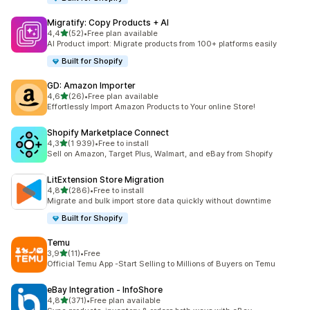
Migratify: Copy Products + AI
av 5 stjerner
4,4
(52)
•
Free plan available
Totalt 52 omtaler
AI Product import: Migrate products from 100+ platforms easily
Built for Shopify
GD: Amazon Importer
av 5 stjerner
4,6
(26)
•
Free plan available
Totalt 26 omtaler
Effortlessly Import Amazon Products to Your online Store!
Shopify Marketplace Connect
av 5 stjerner
4,3
(1 939)
•
Free to install
Totalt 1939 omtaler
Sell on Amazon, Target Plus, Walmart, and eBay from Shopify
LitExtension Store Migration
av 5 stjerner
4,8
(286)
•
Free to install
Totalt 286 omtaler
Migrate and bulk import store data quickly without downtime
Built for Shopify
Temu
av 5 stjerner
3,9
(11)
•
Free
Totalt 11 omtaler
Official Temu App -Start Selling to Millions of Buyers on Temu
eBay Integration ‑ InfoShore
av 5 stjerner
4,8
(371)
•
Free plan available
Totalt 371 omtaler