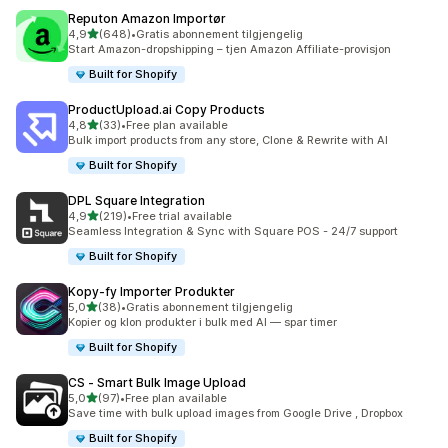
Reputon Amazon Importør
av 5 stjerner
4,9
(648)
•
Gratis abonnement tilgjengelig
Totalt 648 omtaler
Start Amazon-dropshipping – tjen Amazon Affiliate-provisjon
Built for Shopify
ProductUpload.ai Copy Products
av 5 stjerner
4,8
(33)
•
Free plan available
Totalt 33 omtaler
Bulk import products from any store, Clone & Rewrite with AI
Built for Shopify
DPL Square Integration
av 5 stjerner
4,9
(219)
•
Free trial available
Totalt 219 omtaler
Seamless Integration & Sync with Square POS - 24/7 support
Built for Shopify
Kopy‑fy Importer Produkter
av 5 stjerner
5,0
(38)
•
Gratis abonnement tilgjengelig
Totalt 38 omtaler
Kopier og klon produkter i bulk med AI — spar timer
Built for Shopify
CS ‑ Smart Bulk Image Upload
av 5 stjerner
5,0
(97)
•
Free plan available
Totalt 97 omtaler
Save time with bulk upload images from Google Drive , Dropbox
Built for Shopify