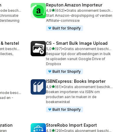
n
Reputon Amazon Importeur
van 5 sterren
Gratis proefperiode beschikbaar
4,9
(652)
•
Gratis abonnement beschikbaar
652 recensies in totaal
chronisatie
Start Amazon-dropshipping of verdien
dersteuning
Affiliate-commissie
Built for Shopify
& herstel
CS ‑ Smart Bulk Image Upload
van 5 sterren
Gratis abonnement beschikbaar
5,0
(97)
•
Gratis abonnement beschikbaar
97 recensies in totaal
lecties,
Bespaar tijd door afbeeldingen in bulk
te uploaden vanuit Google Drive of
Dropbox
Built for Shopify
ISBNExpress: Books Importer
van 5 sterren
4,9
(61)
•
Gratis abonnement beschikbaar
61 recensies in totaal
Boeken importeren via ISBN om
Gratis proefperiode beschikbaar
producten aan te maken in de
aad en -
boekenwinkel
Built for Shopify
ration
StoreRobo Import Export
van 5 sterren
leren
4,5
(29)
•
Gratis abonnement beschikbaar