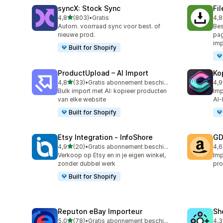
syncX: Stock Sync
Fi
van 5 sterren
4,8
(803)
•
Gratis
4,8
803 recensies in totaal
212
Autom. voorraad sync voor best. of
Bes
nieuwe prod.
pag
imp
Built for Shopify
ProductUpload – AI Import
Ko
van 5 sterren
4,8
(33)
•
Gratis abonnement beschikbaar
4,9
33 recensies in totaal
39 
Bulk import met AI: kopieer producten
Imp
van elke website
AI-
Built for Shopify
Etsy Integration ‑ InfoShore
GD
van 5 sterren
4,9
(20)
•
Gratis abonnement beschikbaar
4,6
20 recensies in totaal
27 
Verkoop op Etsy en in je eigen winkel,
Imp
zonder dubbel werk
pro
Built for Shopify
Reputon eBay Importeur
Sh
van 5 sterren
5,0
(78)
•
Gratis abonnement beschikbaar
4,3