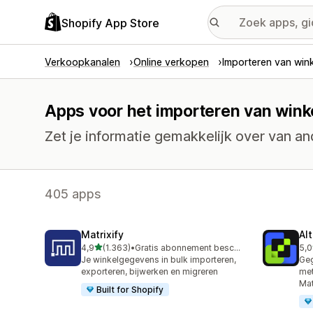
Shopify App Store
Verkoopkanalen
Online verkopen
Importeren van win
Apps voor het importeren van win
Zet je informatie gemakkelijk over van an
405 apps
Matrixify
Al
van 5 sterren
4,9
(1.363)
•
Gratis abonnement beschikbaar
5,0
1363 recensies in totaal
205
Je winkelgegevens in bulk importeren,
Geg
exporteren, bijwerken en migreren
met
Mat
Built for Shopify