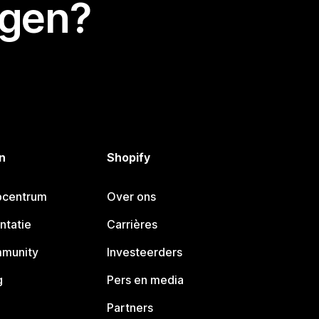
egen?
n
Shopify
pcentrum
Over ons
ntatie
Carrières
mmunity
Investeerders
g
Pers en media
Partners