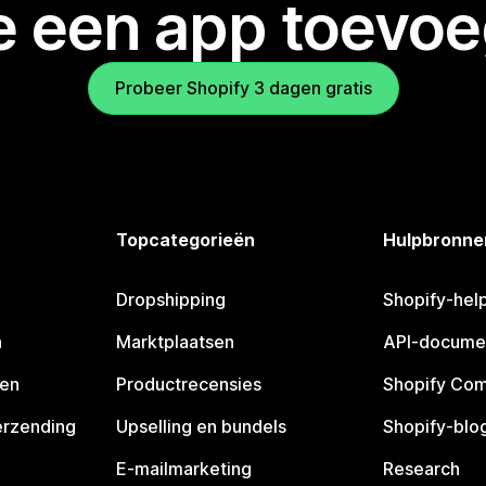
je een app toevo
Probeer Shopify 3 dagen gratis
Topcategorieën
Hulpbronne
Dropshipping
Shopify-hel
n
Marktplaatsen
API-docume
pen
Productrecensies
Shopify Co
erzending
Upselling en bundels
Shopify-blo
E-mailmarketing
Research