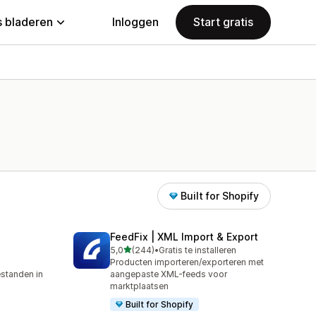
 bladeren
Inloggen
Start gratis
Built for Shopify
FeedFix | XML Import & Export
van 5 sterren
5,0
(244)
•
Gratis te installeren
244 recensies in totaal
Producten importeren/exporteren met
standen in
aangepaste XML-feeds voor
marktplaatsen
Built for Shopify