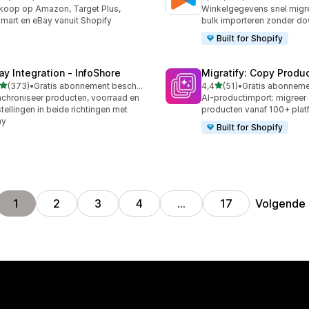
0 recensies in totaal
286 recensies in totaal
koop op Amazon, Target Plus,
Winkelgegevens snel migre
mart en eBay vanuit Shopify
bulk importeren zonder d
Built for Shopify
ay Integration ‑ InfoShore
Migratify: Copy Produc
van 5 sterren
van 5 sterren
(373)
•
Gratis abonnement beschikbaar
4,4
(51)
•
 recensies in totaal
51 recensies in totaal
chroniseer producten, voorraad en
AI-productimport: migreer
tellingen in beide richtingen met
producten vanaf 100+ plat
ay
Built for Shopify
Volgende
1
2
3
4
…
17