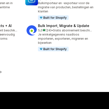
29 recensies in totaal
ren en in
Bulkimporteur en -exporteur voor de
owntime
migratie van producten, bestellingen en
klanten
Built for Shopify
ts + AI
Bulk Import, Migrate & Update
van 5 sterren
Gratis abonnement beschikbaar
5,0
(24)
•
Gratis abonnement beschikbaar
24 recensies in totaal
 eenvoudig
Je winkelgegevens naadloos
forms
importeren, exporteren, migreren en
bijwerken
Built for Shopify