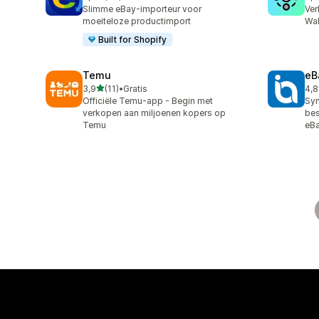
78 recensies in totaal
194
Slimme eBay-importeur voor
Ver
moeiteloze productimport
Wal
Built for Shopify
Temu
eB
van 5 sterren
3,9
(11)
•
Gratis
4,8
11 recensies in totaal
373
Officiële Temu-app - Begin met
Syn
verkopen aan miljoenen kopers op
bes
Temu
eB