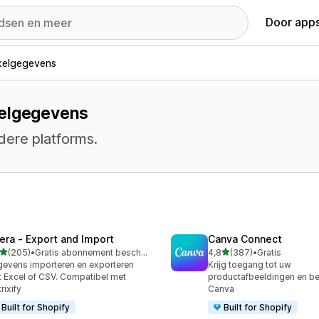
Door apps
kelgegevens
kelgegevens
dere platforms.
tera ‑ Export and Import
Canva Connect
van 5 sterren
van 5 sterren
(205)
•
Gratis abonnement beschikbaar
4,8
(387)
•
Gratis
 recensies in totaal
387 recensies in totaal
evens importeren en exporteren
Krijg toegang tot uw
 Excel of CSV. Compatibel met
productafbeeldingen en be
rixify
Canva
Built for Shopify
Built for Shopify