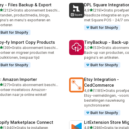
ley ‑ Files Backup & Export
DPL Square Integratio
van 5 sterren
van 5 sterren
(212)
•
Gratis abonnement beschikbaar
4,9
(219)
•
 recensies in totaal
219 recensies in totaal
tanden, productmedia, blogs,
Naadloze integratie en syn
ina's en menu's exporteren en
met Square POS - 24/7 on
orteren
Built for Shopify
Built for Shopify
py‑fy Import Copy Products
TinyBackup ‑ Back‑up 
van 5 sterren
van 5 sterren
(39)
•
Gratis abonnement beschikbaar
5,0
(53)
•
recensies in totaal
53 recensies in totaal
orteer en migreer producten met
Back-up van producten, col
bulkklonen, bespaar tijd
pagina's en artikelen.
Built for Shopify
Built for Shopify
: Amazon Importer
Etsy Integration ‑
van 5 sterren
(27)
•
Gratis abonnement beschikbaar
CedCommerce
recensies in totaal
orteer moeiteloos Amazon-
van 5 sterren
4,6
(1.185)
•
1185 recensies in totaal
ducten naar je online winkel!
Etsy-vermeldingen, -voorr
bestellingen nauwkeurig
synchroniseren
Built for Shopify
opify Marketplace Connect
LitExtension Store Mig
van 5 sterren
van 5 sterren
(1.940)
•
Gratis te installeren
4,8
(286)
•
Gratis te instal