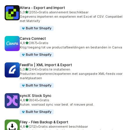
Altera ‑ Export and Import
van 5 sterren
5,0
(205)
•
Gratis abonnement beschikbaar
205 recensies in totaal
Gegevens importeren en exporteren met Excel of CSV. Compatibel
met Matrixify
Built for Shopify
Canva Connect
van 5 sterren
4,8
(387)
•
Gratis
387 recensies in totaal
Krijg toegang tot uw productafbeeldingen en bestanden in Canva
Built for Shopify
FeedFix | XML Import & Export
van 5 sterren
5,0
(244)
•
Gratis te installeren
244 recensies in totaal
Producten importeren/exporteren met aangepaste XML-feeds voor
marktplaatsen
Built for Shopify
syncX: Stock Sync
van 5 sterren
4,8
(804)
•
Gratis
804 recensies in totaal
Autom. voorraad sync voor best. of nieuwe prod.
Built for Shopify
Filey ‑ Files Backup & Export
van 5 sterren
4,8
(212)
•
Gratis abonnement beschikbaar
212 recensies in totaal