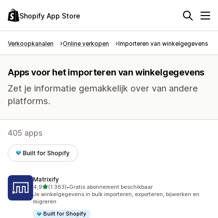
Shopify App Store
Verkoopkanalen
Online verkopen
Importeren van winkelgegevens
Apps voor het importeren van winkelgegevens
Zet je informatie gemakkelijk over van andere
platforms.
405 apps
Built for Shopify
Matrixify
van 5 sterren
4,9
(1.363)
•
Gratis abonnement beschikbaar
1363 recensies in totaal
Je winkelgegevens in bulk importeren, exporteren, bijwerken en
migreren
Built for Shopify