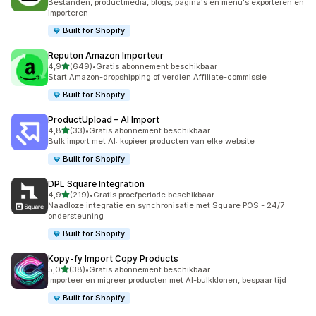
Bestanden, productmedia, blogs, pagina's en menu's exporteren en
importeren
Built for Shopify
Reputon Amazon Importeur
van 5 sterren
4,9
(649)
•
Gratis abonnement beschikbaar
649 recensies in totaal
Start Amazon-dropshipping of verdien Affiliate-commissie
Built for Shopify
ProductUpload – AI Import
van 5 sterren
4,8
(33)
•
Gratis abonnement beschikbaar
33 recensies in totaal
Bulk import met AI: kopieer producten van elke website
Built for Shopify
DPL Square Integration
van 5 sterren
4,9
(219)
•
Gratis proefperiode beschikbaar
219 recensies in totaal
Naadloze integratie en synchronisatie met Square POS - 24/7
ondersteuning
Built for Shopify
Kopy‑fy Import Copy Products
van 5 sterren
5,0
(38)
•
Gratis abonnement beschikbaar
38 recensies in totaal
Importeer en migreer producten met AI-bulkklonen, bespaar tijd
Built for Shopify