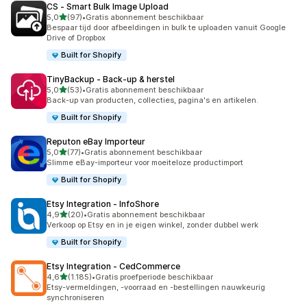
CS ‑ Smart Bulk Image Upload
van 5 sterren
5,0
(97)
•
Gratis abonnement beschikbaar
97 recensies in totaal
Bespaar tijd door afbeeldingen in bulk te uploaden vanuit Google
Drive of Dropbox
Built for Shopify
TinyBackup ‑ Back‑up & herstel
van 5 sterren
5,0
(53)
•
Gratis abonnement beschikbaar
53 recensies in totaal
Back-up van producten, collecties, pagina's en artikelen.
Built for Shopify
Reputon eBay Importeur
van 5 sterren
5,0
(77)
•
Gratis abonnement beschikbaar
77 recensies in totaal
Slimme eBay-importeur voor moeiteloze productimport
Built for Shopify
Etsy Integration ‑ InfoShore
van 5 sterren
4,9
(20)
•
Gratis abonnement beschikbaar
20 recensies in totaal
Verkoop op Etsy en in je eigen winkel, zonder dubbel werk
Built for Shopify
Etsy Integration ‑ CedCommerce
van 5 sterren
4,6
(1.185)
•
Gratis proefperiode beschikbaar
1185 recensies in totaal
Etsy-vermeldingen, -voorraad en -bestellingen nauwkeurig
synchroniseren