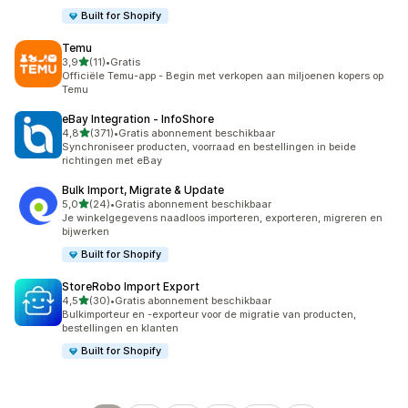
Built for Shopify
Temu
van 5 sterren
3,9
(11)
•
Gratis
11 recensies in totaal
Officiële Temu-app - Begin met verkopen aan miljoenen kopers op
Temu
eBay Integration ‑ InfoShore
van 5 sterren
4,8
(371)
•
Gratis abonnement beschikbaar
371 recensies in totaal
Synchroniseer producten, voorraad en bestellingen in beide
richtingen met eBay
Bulk Import, Migrate & Update
van 5 sterren
5,0
(24)
•
Gratis abonnement beschikbaar
24 recensies in totaal
Je winkelgegevens naadloos importeren, exporteren, migreren en
bijwerken
Built for Shopify
StoreRobo Import Export
van 5 sterren
4,5
(30)
•
Gratis abonnement beschikbaar
30 recensies in totaal
Bulkimporteur en -exporteur voor de migratie van producten,
bestellingen en klanten
Built for Shopify