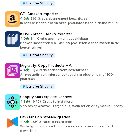
Built for Shopify
GD: Amazon Importer
van 5 sterren
4,6
(26)
•
Gratis abonnement beschikbaar
26 recensies in totaal
Importeer moeiteloos Amazon-producten naar je online winkel!
ISBNExpress: Books Importer
van 5 sterren
4,9
(61)
•
Gratis abonnement beschikbaar
61 recensies in totaal
Boeken importeren via ISBN om producten aan te maken in de
boekenwinkel
Built for Shopify
Migratify: Copy Products + AI
van 5 sterren
4,4
(51)
•
Gratis abonnement beschikbaar
51 recensies in totaal
AI-productimport: migreer eenvoudig producten vanaf 100+
platforms
Built for Shopify
Shopify Marketplace Connect
van 5 sterren
4,3
(1.940)
•
Gratis te installeren
1940 recensies in totaal
Verkoop op Amazon, Target Plus, Walmart en eBay vanuit Shopify
LitExtension Store Migration
van 5 sterren
4,8
(286)
•
Gratis te installeren
286 recensies in totaal
Winkelgegevens snel migreren en in bulk importeren zonder
downtime