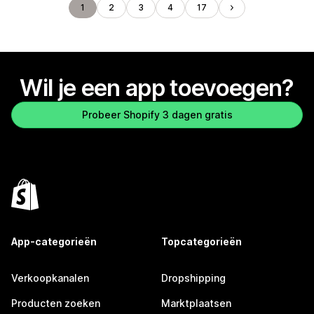
1
2
3
4
17
Wil je een app toevoegen?
Probeer Shopify 3 dagen gratis
App-categorieën
Topcategorieën
Verkoopkanalen
Dropshipping
Producten zoeken
Marktplaatsen