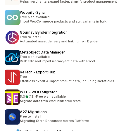
Helps merchants expand faster, simplify product management
Woopify‑Sync
Free plan available
Import WooCommerce products and sort variants in bulk.
Gournay Bynder Integration
Free to install
Automated asset delivery and linking from Bynder
Metaobject Data Manager
Free plan available
Bulk edit and import metaobject data with Excel
ReTech ‑ Export Hub
Free
Effortless export & import product data, including metafields
WTE ‑ WOO Migrator
na 5 gwiazdek
5,0
(13)
•
Free plan available
Łączna liczba recenzji: 13
Migrate data from WooCommerce store
A2Z Migrations
Free to install
Migrating Store Resources Across Platforms