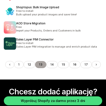
Shoptopus: Bulk Image Upload
Free to install
Bulk upload your product images and save time!
AOD Store Migration
Free
Import your Products, Orders and Customers in bulk
Sales Layer PIM Connector
Free to install
Sales Layer PIM integration to manage and enrich product data
1
12
13
14
15
16
17
Chcesz dodać aplikację?
Wypróbuj Shopify za darmo przez 3 dni