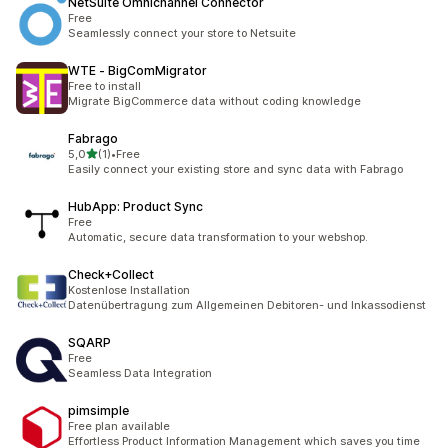
NetSuite Omnichannel Connector
Free
Seamlessly connect your store to Netsuite
WTE ‑ BigComMigrator
Free to install
Migrate BigCommerce data without coding knowledge
Fabrago
na 5 gwiazdek
5,0
(1)
•
Free
Łączna liczba recenzji: 1
Easily connect your existing store and sync data with Fabrago
HubApp: Product Sync
Free
Automatic, secure data transformation to your webshop.
Check+Collect
Kostenlose Installation
Datenübertragung zum Allgemeinen Debitoren- und Inkassodienst
SQARP
Free
Seamless Data Integration
pimsimple
Free plan available
Effortless Product Information Management which saves you time