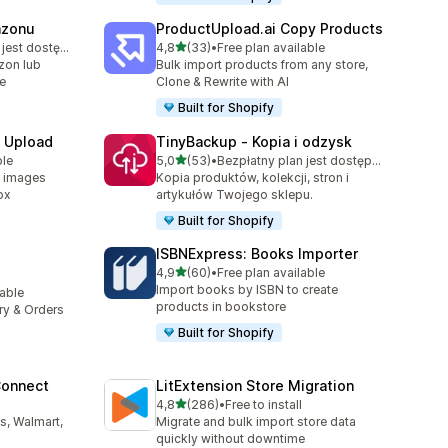
azonu
ProductUpload.ai Copy Products
na 5 gwiazdek
Bezpłatny plan jest dostępny
4,8
(33)
•
Free plan available
8
Łączna liczba recenzji: 33
zon lub
Bulk import products from any store,
te
Clone & Rewrite with AI
Built for Shopify
e Upload
TinyBackup ‑ Kopia i odzysk
na 5 gwiazdek
ble
5,0
(53)
•
Bezpłatny plan jest dostępny
Łączna liczba recenzji: 53
d images
Kopia produktów, kolekcji, stron i
ox
artykułów Twojego sklepu.
Built for Shopify
ISBNExpress: Books Importer
na 5 gwiazdek
4,9
(60)
•
Free plan available
Łączna liczba recenzji: 60
Import books by ISBN to create
lable
6
products in bookstore
ory & Orders
Built for Shopify
Connect
LitExtension Store Migration
na 5 gwiazdek
4,8
(286)
•
Free to install
39
Łączna liczba recenzji: 286
s, Walmart,
Migrate and bulk import store data
quickly without downtime