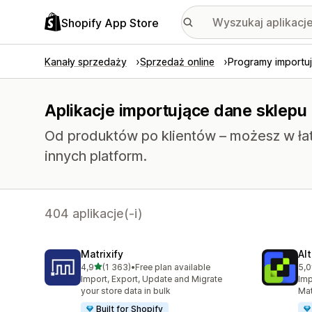
Shopify App Store
Kanały sprzedaży
Sprzedaż online
Programy importu
Aplikacje importujące dane sklepu
Od produktów po klientów – możesz w ła
innych platform.
404 aplikacje(-i)
Matrixify
Al
na 5 gwiazdek
4,9
(1 363)
•
Free plan available
5,0
Łączna liczba recenzji: 1363
Łąc
Import, Export, Update and Migrate
Imp
your store data in bulk
Mat
Built for Shopify