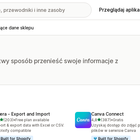
Przeglądaj aplika
jące dane sklepu
twy sposób przenieść swoje informacje z
tera ‑ Export and Import
Canva Connect
na 5 gwiazdek
na 5 gwiazdek
(203)
•
Free plan available
4,8
(387)
•
Gratis
zna liczba recenzji: 203
Łączna liczba recenzji: 38
ort & export data with Excel or CSV.
Uzyskaj dostęp do zdjęć 
rixify compatible
plików w serwisie Canva
Built for Shopify
Built for Shopify