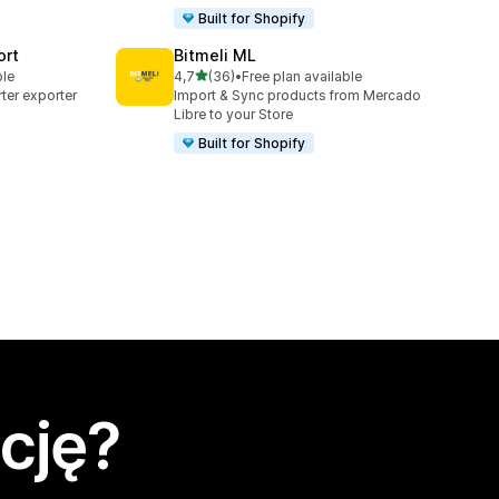
Built for Shopify
ort
Bitmeli ML
na 5 gwiazdek
ble
4,7
(36)
•
Free plan available
Łączna liczba recenzji: 36
ter exporter
Import & Sync products from Mercado
Libre to your Store
Built for Shopify
cję?