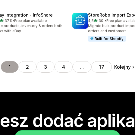
ay Integration ‑ InfoShore
StoreRobo Import Exp
na 5 gwiazdek
na 5 gwiazdek
(371)
•
Free plan available
4,5
(30)
•
Free plan availa
zna liczba recenzji: 371
Łączna liczba recenzji: 30
c products, inventory & orders both
Migrate bulk product impor
s with eBay
orders and customers
Built for Shopify
Kolejny
1
2
3
4
…
17
esz dodać aplika