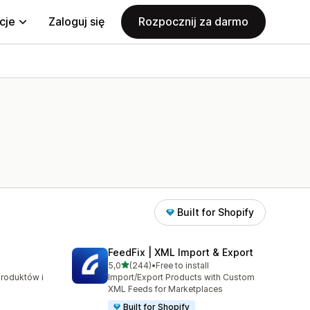
cje
Zaloguj się
Rozpocznij za darmo
Built for Shopify
FeedFix | XML Import & Export
na 5 gwiazdek
5,0
(244)
•
Free to install
7
Łączna liczba recenzji: 244
produktów i
Import/Export Products with Custom
XML Feeds for Marketplaces
Built for Shopify