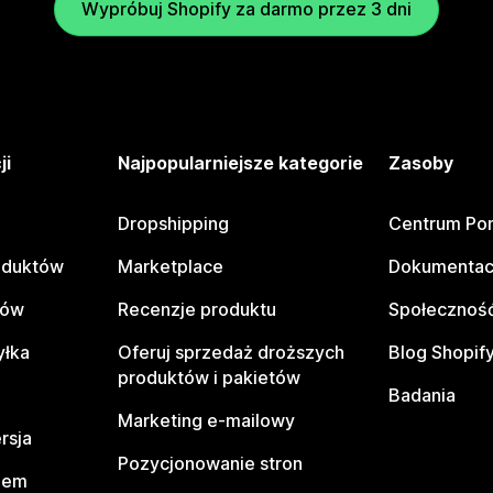
Wypróbuj Shopify za darmo przez 3 dni
ji
Najpopularniejsze kategorie
Zasoby
Dropshipping
Centrum Po
oduktów
Marketplace
Dokumentac
tów
Recenzje produktu
Społeczność
yłka
Oferuj sprzedaż droższych
Blog Shopif
produktów i pakietów
Badania
Marketing e-mailowy
rsja
Pozycjonowanie stron
pem