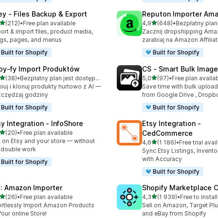
ley ‑ Files Backup & Export
Reputon Importer Am
na 5 gwiazdek
na 5 gwiazdek
(212)
•
Free plan available
4,9
(648)
•
zna liczba recenzji: 212
Łączna liczba recenzji: 64
ort & import files, product media,
Zacznij dropshipping Ama
gs, pages, and menus
zarabiaj na Amazon Affilia
Built for Shopify
Built for Shopify
py‑fy Import Produktów
CS ‑ Smart Bulk Imag
na 5 gwiazdek
na 5 gwiazdek
(38)
•
Bezpłatny plan jest dostępny
5,0
(97)
•
Free plan availa
zna liczba recenzji: 38
Łączna liczba recenzji: 97
iuj i klonuj produkty hurtowo z AI —
Save time with bulk uploa
czędzaj godziny
from Google Drive , Dropb
Built for Shopify
Built for Shopify
sy Integration ‑ InfoShore
Etsy Integration ‑
na 5 gwiazdek
(20)
•
Free plan available
CedCommerce
zna liczba recenzji: 20
l on Etsy and your store — without
na 5 gwiazdek
4,6
(1 186)
•
Free trial avai
Łączna liczba recenzji: 118
 double work
Sync Etsy Listings, Invent
with Accuracy
Built for Shopify
Built for Shopify
: Amazon Importer
Shopify Marketplace 
na 5 gwiazdek
na 5 gwiazdek
(26)
•
Free plan available
4,3
(1 939)
•
Free to install
zna liczba recenzji: 26
Łączna liczba recenzji: 19
ortlessly Import Amazon Products
Sell on Amazon, Target Plu
Your online Store!
and eBay from Shopify