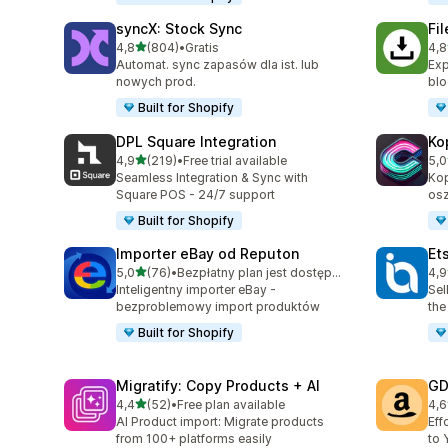
syncX: Stock Sync
Fi
na 5 gwiazdek
4,8
(804)
•
Gratis
4,8
Łączna liczba recenzji: 804
Łąc
Automat. sync zapasów dla ist. lub
Exp
nowych prod.
blo
Built for Shopify
DPL Square Integration
Ko
na 5 gwiazdek
4,9
(219)
•
Free trial available
5,0
Łączna liczba recenzji: 219
Łąc
Seamless Integration & Sync with
Kop
Square POS - 24/7 support
osz
Built for Shopify
Importer eBay od Reputon
Et
na 5 gwiazdek
5,0
(76)
•
Bezpłatny plan jest dostępny
4,9
Łączna liczba recenzji: 76
Łąc
Inteligentny importer eBay -
Sel
bezproblemowy import produktów
the
Built for Shopify
Migratify: Copy Products + AI
GD
na 5 gwiazdek
4,4
(52)
•
Free plan available
4,6
Łączna liczba recenzji: 52
Łąc
AI Product import: Migrate products
Eff
from 100+ platforms easily
to 