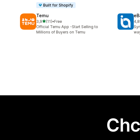
Built for Shopify
Temu
eB
na 5 gwiazdek
3,9
(11)
•
Free
4,8
Łączna liczba recenzji: 11
Łąc
Official Temu App -Start Selling to
Syn
Millions of Buyers on Temu
way
Chc