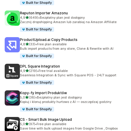
Built for Shopify
Reputon Importer Amazonu
na 5 gwiazdek
4,9
(649)
•
Bezpłatny plan jest dostępny
Łączna liczba recenzji: 649
Zacznij dropshipping Amazon lub zarabiaj na Amazon Affiliate
Built for Shopify
ProductUpload.ai Copy Products
na 5 gwiazdek
4,8
(33)
•
Free plan available
Łączna liczba recenzji: 33
Bulk import products from any store, Clone & Rewrite with AI
Built for Shopify
DPL Square Integration
na 5 gwiazdek
4,9
(219)
•
Free trial available
Łączna liczba recenzji: 219
Seamless Integration & Sync with Square POS - 24/7 support
Built for Shopify
Kopy‑fy Import Produktów
na 5 gwiazdek
5,0
(38)
•
Bezpłatny plan jest dostępny
Łączna liczba recenzji: 38
Kopiuj i klonuj produkty hurtowo z AI — oszczędzaj godziny
Built for Shopify
CS ‑ Smart Bulk Image Upload
na 5 gwiazdek
5,0
(97)
•
Free plan available
Łączna liczba recenzji: 97
Save time with bulk upload images from Google Drive , Dropbox