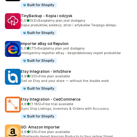
Built for Shopify
TinyBackup ‑ Kopia i odzysk
na 5 gwiazdek
5,0
(53)
•
Bezpłatny plan jest dostępny
Łączna liczba recenzji: 53
Kopia produktów, kolekcji, stron i artykułów Twojego sklepu.
Built for Shopify
Importer eBay od Reputon
na 5 gwiazdek
5,0
(77)
•
Bezpłatny plan jest dostępny
Łączna liczba recenzji: 77
Inteligentny importer eBay - bezproblemowy import produktów
Built for Shopify
Etsy Integration ‑ InfoShore
na 5 gwiazdek
4,9
(20)
•
Free plan available
Łączna liczba recenzji: 20
Sell on Etsy and your store — without the double work
Built for Shopify
Etsy Integration ‑ CedCommerce
na 5 gwiazdek
4,6
(1 185)
•
Free trial available
Łączna liczba recenzji: 1185
Sync Etsy Listings, Inventory & Orders with Accuracy
Built for Shopify
GD: Amazon Importer
na 5 gwiazdek
4,6
(26)
•
Free plan available
Łączna liczba recenzji: 26
Effortlessly Import Amazon Products to Your online Store!