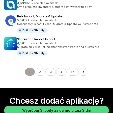
na 5 gwiazdek
4,8
(371)
•
Free plan available
Łączna liczba recenzji: 371
Sync products, inventory & orders both ways with eBay
Bulk Import, Migrate & Update
na 5 gwiazdek
5,0
(24)
•
Free plan available
Łączna liczba recenzji: 24
Seamlessly Import, Export, Migrate & Update your store data
Built for Shopify
StoreRobo Import Export
na 5 gwiazdek
4,5
(30)
•
Free plan available
Łączna liczba recenzji: 30
Migrate bulk product importer exporter orders and customers
Built for Shopify
1
2
3
4
17
Chcesz dodać aplikację?
Wypróbuj Shopify za darmo przez 3 dni