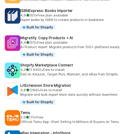
ISBNExpress: Books Importer
na 5 gwiazdek
4,9
(61)
•
Free plan available
Łączna liczba recenzji: 61
Import books by ISBN to create products in bookstore
Built for Shopify
Migratify: Copy Products + AI
na 5 gwiazdek
4,4
(51)
•
Free plan available
Łączna liczba recenzji: 51
AI Product import: Migrate products from 100+ platforms easily
Built for Shopify
Shopify Marketplace Connect
na 5 gwiazdek
4,3
(1 940)
•
Free to install
Łączna liczba recenzji: 1940
Sell on Amazon, Target Plus, Walmart, and eBay from Shopify
LitExtension Store Migration
na 5 gwiazdek
4,8
(286)
•
Free to install
Łączna liczba recenzji: 286
Migrate and bulk import store data quickly without downtime
Built for Shopify
Temu
na 5 gwiazdek
3,9
(11)
•
Free
Łączna liczba recenzji: 11
Official Temu App -Start Selling to Millions of Buyers on Temu
eBay Integration ‑ InfoShore