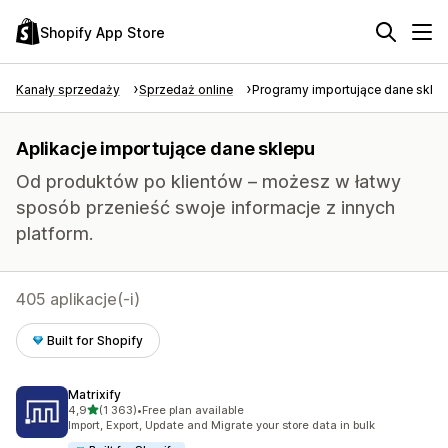
Shopify App Store
Kanały sprzedaży
Sprzedaż online
Programy importujące dane skle
Aplikacje importujące dane sklepu
Od produktów po klientów – możesz w łatwy
sposób przenieść swoje informacje z innych
platform.
405 aplikacje(-i)
Built for Shopify
Matrixify
na 5 gwiazdek
4,9
(1 363)
•
Free plan available
Łączna liczba recenzji: 1363
Import, Export, Update and Migrate your store data in bulk