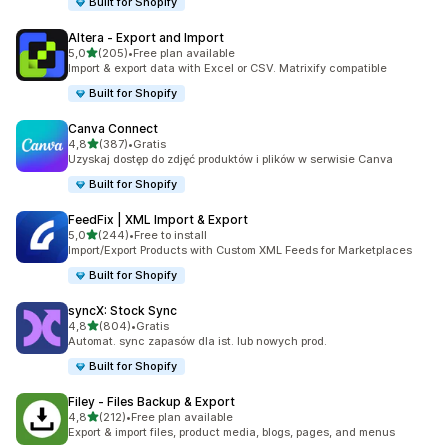
Built for Shopify
Altera ‑ Export and Import
na 5 gwiazdek
5,0
(205)
•
Free plan available
Łączna liczba recenzji: 205
Import & export data with Excel or CSV. Matrixify compatible
Built for Shopify
Canva Connect
na 5 gwiazdek
4,8
(387)
•
Gratis
Łączna liczba recenzji: 387
Uzyskaj dostęp do zdjęć produktów i plików w serwisie Canva
Built for Shopify
FeedFix | XML Import & Export
na 5 gwiazdek
5,0
(244)
•
Free to install
Łączna liczba recenzji: 244
Import/Export Products with Custom XML Feeds for Marketplaces
Built for Shopify
syncX: Stock Sync
na 5 gwiazdek
4,8
(804)
•
Gratis
Łączna liczba recenzji: 804
Automat. sync zapasów dla ist. lub nowych prod.
Built for Shopify
Filey ‑ Files Backup & Export
na 5 gwiazdek
4,8
(212)
•
Free plan available
Łączna liczba recenzji: 212
Export & import files, product media, blogs, pages, and menus