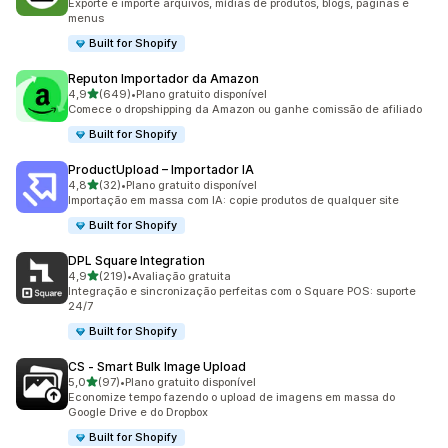
Exporte e importe arquivos, mídias de produtos, blogs, páginas e
menus
Built for Shopify
Reputon Importador da Amazon
de 5 estrelas
4,9
(649)
•
Plano gratuito disponível
649 avaliações ao todo
Comece o dropshipping da Amazon ou ganhe comissão de afiliado
Built for Shopify
ProductUpload – Importador IA
de 5 estrelas
4,8
(32)
•
Plano gratuito disponível
32 avaliações ao todo
Importação em massa com IA: copie produtos de qualquer site
Built for Shopify
DPL Square Integration
de 5 estrelas
4,9
(219)
•
Avaliação gratuita
219 avaliações ao todo
Integração e sincronização perfeitas com o Square POS: suporte
24/7
Built for Shopify
CS ‑ Smart Bulk Image Upload
de 5 estrelas
5,0
(97)
•
Plano gratuito disponível
97 avaliações ao todo
Economize tempo fazendo o upload de imagens em massa do
Google Drive e do Dropbox
Built for Shopify