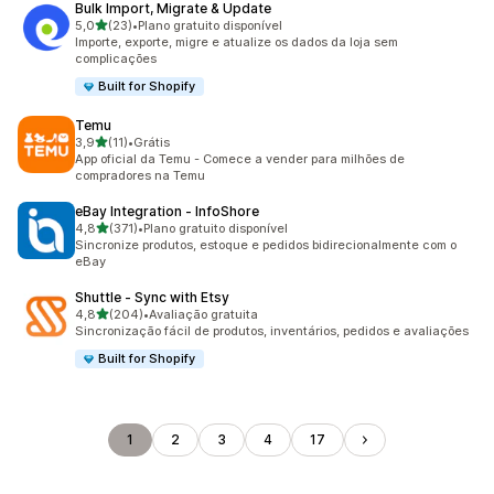
Bulk Import, Migrate & Update
de 5 estrelas
5,0
(23)
•
Plano gratuito disponível
23 avaliações ao todo
Importe, exporte, migre e atualize os dados da loja sem
complicações
Built for Shopify
Temu
de 5 estrelas
3,9
(11)
•
Grátis
11 avaliações ao todo
App oficial da Temu - Comece a vender para milhões de
compradores na Temu
eBay Integration ‑ InfoShore
de 5 estrelas
4,8
(371)
•
Plano gratuito disponível
371 avaliações ao todo
Sincronize produtos, estoque e pedidos bidirecionalmente com o
eBay
Shuttle ‑ Sync with Etsy
de 5 estrelas
4,8
(204)
•
Avaliação gratuita
204 avaliações ao todo
Sincronização fácil de produtos, inventários, pedidos e avaliações
Built for Shopify
1
2
3
4
17