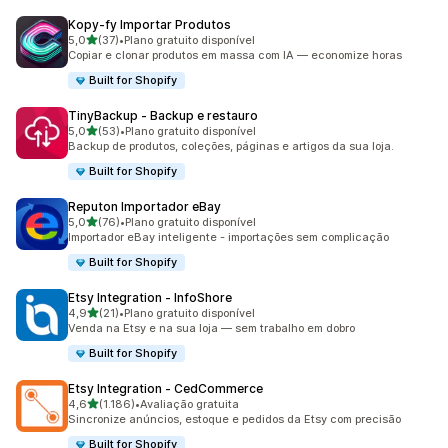
Kopy‑fy Importar Produtos
de 5 estrelas
5,0
(37)
•
Plano gratuito disponível
37 avaliações ao todo
Copiar e clonar produtos em massa com IA — economize horas
Built for Shopify
TinyBackup ‑ Backup e restauro
de 5 estrelas
5,0
(53)
•
Plano gratuito disponível
53 avaliações ao todo
Backup de produtos, coleções, páginas e artigos da sua loja.
Built for Shopify
Reputon Importador eBay
de 5 estrelas
5,0
(76)
•
Plano gratuito disponível
76 avaliações ao todo
Importador eBay inteligente - importações sem complicação
Built for Shopify
Etsy Integration ‑ InfoShore
de 5 estrelas
4,9
(21)
•
Plano gratuito disponível
21 avaliações ao todo
Venda na Etsy e na sua loja — sem trabalho em dobro
Built for Shopify
Etsy Integration ‑ CedCommerce
de 5 estrelas
4,6
(1.186)
•
Avaliação gratuita
1186 avaliações ao todo
Sincronize anúncios, estoque e pedidos da Etsy com precisão
Built for Shopify