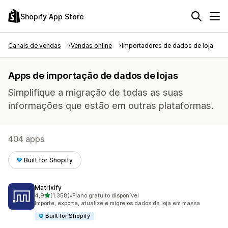
Shopify App Store
Canais de vendas
Vendas online
Importadores de dados de loja
Apps de importação de dados de lojas
Simplifique a migração de todas as suas
informações que estão em outras plataformas.
404 apps
Built for Shopify
Matrixify
de 5 estrelas
4,9
(1.358)
•
Plano gratuito disponível
1358 avaliações ao todo
Importe, exporte, atualize e migre os dados da loja em massa
Built for Shopify