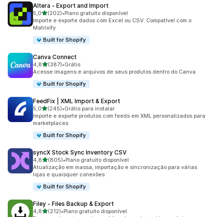
Altera ‑ Export and Import
de 5 estrelas
5,0
(202)
•
Plano gratuito disponível
202 avaliações ao todo
Importe e exporte dados com Excel ou CSV. Compatível com o
Matrixify
Built for Shopify
Canva Connect
de 5 estrelas
4,8
(387)
•
Grátis
387 avaliações ao todo
Acesse imagens e arquivos de seus produtos dentro do Canva
Built for Shopify
FeedFix | XML Import & Export
de 5 estrelas
5,0
(245)
•
Grátis para instalar
245 avaliações ao todo
Importe e exporte produtos com feeds em XML personalizados para
marketplaces
Built for Shopify
syncX Stock Sync Inventory CSV
de 5 estrelas
4,8
(805)
•
Plano gratuito disponível
805 avaliações ao todo
Atualização em massa, importação e sincronização para várias
lojas e quaisquer conexões
Built for Shopify
Filey ‑ Files Backup & Export
de 5 estrelas
4,8
(212)
•
Plano gratuito disponível
212 avaliações ao todo