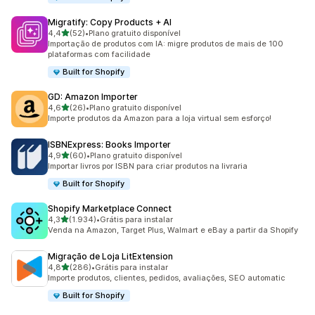
Migratify: Copy Products + AI
de 5 estrelas
4,4
(52)
•
Plano gratuito disponível
52 avaliações ao todo
Importação de produtos com IA: migre produtos de mais de 100
plataformas com facilidade
Built for Shopify
GD: Amazon Importer
de 5 estrelas
4,6
(26)
•
Plano gratuito disponível
26 avaliações ao todo
Importe produtos da Amazon para a loja virtual sem esforço!
ISBNExpress: Books Importer
de 5 estrelas
4,9
(60)
•
Plano gratuito disponível
60 avaliações ao todo
Importar livros por ISBN para criar produtos na livraria
Built for Shopify
Shopify Marketplace Connect
de 5 estrelas
4,3
(1.934)
•
Grátis para instalar
1934 avaliações ao todo
Venda na Amazon, Target Plus, Walmart e eBay a partir da Shopify
Migração de Loja LitExtension
de 5 estrelas
4,8
(286)
•
Grátis para instalar
286 avaliações ao todo
Importe produtos, clientes, pedidos, avaliações, SEO automatic
Built for Shopify