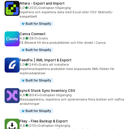
Altera ‑ Export and Import
av 5 stjärnor
5,0
(203)
•
Gratisplan tillgänglig
203 recensioner totalt
Importera och exportera data med Excel eller CSV. Matrixify-
kompatibelt
Built for Shopify
Canva Connect
av 5 stjärnor
4,8
(387)
•
Gratis
387 recensioner totalt
Få åtkomst till dina produktbilder och filer direkt i Canva
Built for Shopify
FeedFix | XML Import & Export
av 5 stjärnor
5,0
(244)
•
Gratis att installera
244 recensioner totalt
Importera/exportera produkter med anpassade XML-flöden för
marknadsplatser
Built for Shopify
syncX Stock Sync Inventory CSV
av 5 stjärnor
4,8
(804)
•
Gratisplan tillgänglig
804 recensioner totalt
Massuppdatera, importera och synkronisera flera butiker och valfria
anslutningar
Built for Shopify
Filey ‑ Files Backup & Export
av 5 stjärnor
4,8
(212)
•
Gratisplan tillgänglig
212 recensioner totalt