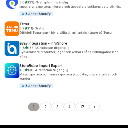
av 5 stjärnor
5,0
(23)
•
Gratisplan tillgänglig
23 recensioner totalt
Importera, exportera, migrera och uppdatera butikens data sömlöst
Built for Shopify
Temu
av 5 stjärnor
3,9
(11)
•
Gratis
11 recensioner totalt
Officiell Temu-app – börja sälja till miljontals köpare på Temu
eBay Integration ‑ InfoShore
av 5 stjärnor
4,8
(371)
•
Gratisplan tillgänglig
371 recensioner totalt
Synkronisera produkter, lager och ordrar i båda riktningarna med
eBay
StoreRobo Import Export
av 5 stjärnor
4,5
(30)
•
Gratisplan tillgänglig
30 recensioner totalt
Massimportera och massexportera produkter, migrera ordrar och
kunder
Built for Shopify
1
2
3
4
17