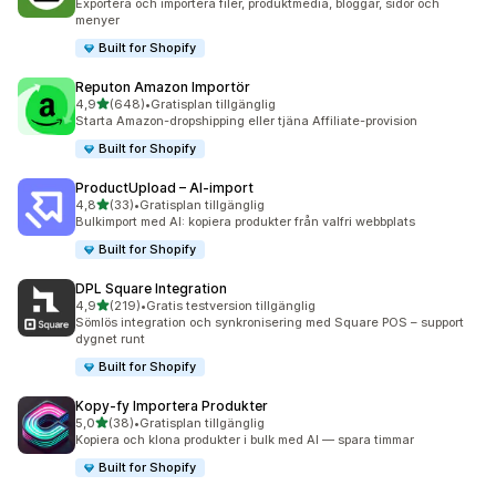
Exportera och importera filer, produktmedia, bloggar, sidor och
menyer
Built for Shopify
Reputon Amazon Importör
av 5 stjärnor
4,9
(648)
•
Gratisplan tillgänglig
648 recensioner totalt
Starta Amazon-dropshipping eller tjäna Affiliate-provision
Built for Shopify
ProductUpload – AI‑import
av 5 stjärnor
4,8
(33)
•
Gratisplan tillgänglig
33 recensioner totalt
Bulkimport med AI: kopiera produkter från valfri webbplats
Built for Shopify
DPL Square Integration
av 5 stjärnor
4,9
(219)
•
Gratis testversion tillgänglig
219 recensioner totalt
Sömlös integration och synkronisering med Square POS – support
dygnet runt
Built for Shopify
Kopy‑fy Importera Produkter
av 5 stjärnor
5,0
(38)
•
Gratisplan tillgänglig
38 recensioner totalt
Kopiera och klona produkter i bulk med AI — spara timmar
Built for Shopify