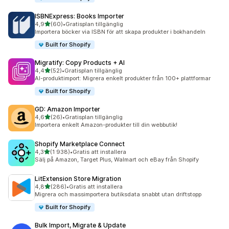
ISBNExpress: Books Importer
av 5 stjärnor
4,9
(60)
•
Gratisplan tillgänglig
60 recensioner totalt
Importera böcker via ISBN för att skapa produkter i bokhandeln
Built for Shopify
Migratify: Copy Products + AI
av 5 stjärnor
4,4
(52)
•
Gratisplan tillgänglig
52 recensioner totalt
AI-produktimport: Migrera enkelt produkter från 100+ plattformar
Built for Shopify
GD: Amazon Importer
av 5 stjärnor
4,6
(26)
•
Gratisplan tillgänglig
26 recensioner totalt
Importera enkelt Amazon-produkter till din webbutik!
Shopify Marketplace Connect
av 5 stjärnor
4,3
(1 938)
•
Gratis att installera
1938 recensioner totalt
Sälj på Amazon, Target Plus, Walmart och eBay från Shopify
LitExtension Store Migration
av 5 stjärnor
4,8
(286)
•
Gratis att installera
286 recensioner totalt
Migrera och massimportera butiksdata snabbt utan driftstopp
Built for Shopify
Bulk Import, Migrate & Update