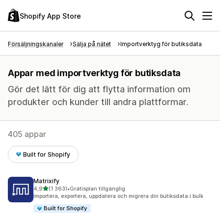
Shopify App Store
Försäljningskanaler
Sälja på nätet
Importverktyg för butiksdata
Appar med importverktyg för butiksdata
Gör det lätt för dig att flytta information om
produkter och kunder till andra plattformar.
405 appar
Built for Shopify
Matrixify
av 5 stjärnor
4,9
(1 363)
•
Gratisplan tillgänglig
1363 recensioner totalt
Importera, exportera, uppdatera och migrera din butiksdata i bulk
Built for Shopify