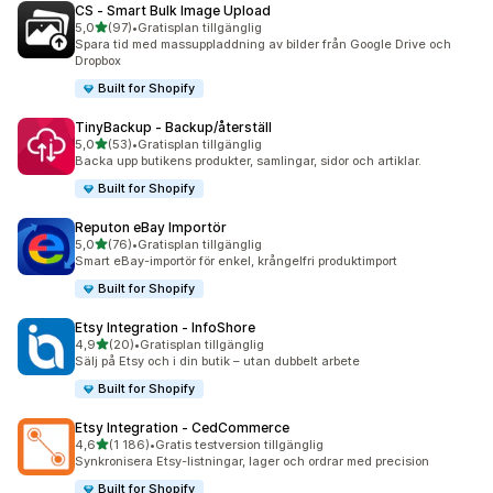
CS ‑ Smart Bulk Image Upload
av 5 stjärnor
5,0
(97)
•
Gratisplan tillgänglig
97 recensioner totalt
Spara tid med massuppladdning av bilder från Google Drive och
Dropbox
Built for Shopify
TinyBackup ‑ Backup/återställ
av 5 stjärnor
5,0
(53)
•
Gratisplan tillgänglig
53 recensioner totalt
Backa upp butikens produkter, samlingar, sidor och artiklar.
Built for Shopify
Reputon eBay Importör
av 5 stjärnor
5,0
(76)
•
Gratisplan tillgänglig
76 recensioner totalt
Smart eBay-importör för enkel, krångelfri produktimport
Built for Shopify
Etsy Integration ‑ InfoShore
av 5 stjärnor
4,9
(20)
•
Gratisplan tillgänglig
20 recensioner totalt
Sälj på Etsy och i din butik – utan dubbelt arbete
Built for Shopify
Etsy Integration ‑ CedCommerce
av 5 stjärnor
4,6
(1 186)
•
Gratis testversion tillgänglig
1186 recensioner totalt
Synkronisera Etsy-listningar, lager och ordrar med precision
Built for Shopify