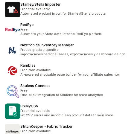
Stanley/Stella Importer
Free trial available
Automated product import for Stanley/Stella products
RedEye
Free
Automate your Store data into the RedEye platform
Nextronics Inventory Manager
Prueba gratis disponible
Importaciones personalizadas, exportaciones y dashboard de con
Ramblas
Free plan available
Ai-powered shoppable page builder for your affiliate sales ntw
Skulens Connect
Free
One-click integration to Skulens for store analytics.
FixMyCSV
Free trial available
Fix CSV errors and import clean product data to your store
StitchKeeper ‑ Fabric Tracker
Free plan available