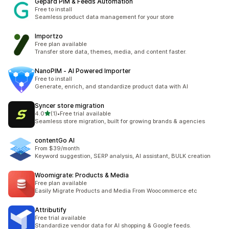
Gepard PIM & Feeds Automation
Free to install
Seamless product data management for your store
Importzo
Free plan available
Transfer store data, themes, media, and content faster.
NanoPIM ‑ AI Powered Importer
Free to install
Generate, enrich, and standardize product data with AI
Syncer store migration
เต็ม 5 ดาว
4.0
(1)
•
Free trial available
ทั้งหมด 1 รีวิว
Seamless store migration, built for growing brands & agencies
contentGo AI
From $39/month
Keyword suggestion, SERP analysis, AI assistant, BULK creation
Woomigrate: Products & Media
Free plan available
Easily Migrate Products and Media From Woocommerce etc
Attributify
Free trial available
Standardize vendor data for AI shopping & Google feeds.