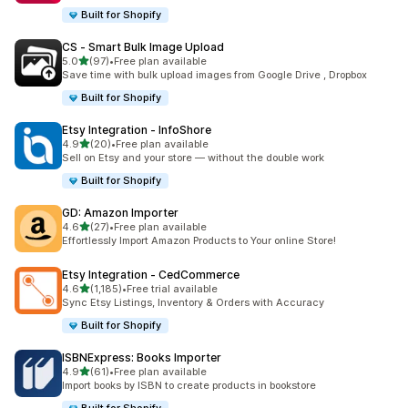
Built for Shopify
CS ‑ Smart Bulk Image Upload
เต็ม 5 ดาว
5.0
(97)
•
Free plan available
ทั้งหมด 97 รีวิว
Save time with bulk upload images from Google Drive , Dropbox
Built for Shopify
Etsy Integration ‑ InfoShore
เต็ม 5 ดาว
4.9
(20)
•
Free plan available
ทั้งหมด 20 รีวิว
Sell on Etsy and your store — without the double work
Built for Shopify
GD: Amazon Importer
เต็ม 5 ดาว
4.6
(27)
•
Free plan available
ทั้งหมด 27 รีวิว
Effortlessly Import Amazon Products to Your online Store!
Etsy Integration ‑ CedCommerce
เต็ม 5 ดาว
4.6
(1,185)
•
Free trial available
ทั้งหมด 1185 รีวิว
Sync Etsy Listings, Inventory & Orders with Accuracy
Built for Shopify
ISBNExpress: Books Importer
เต็ม 5 ดาว
4.9
(61)
•
Free plan available
ทั้งหมด 61 รีวิว
Import books by ISBN to create products in bookstore