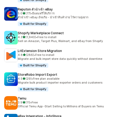
Built for Shopify
Reputon ตัวนำเข้า eBay
เต็ม 5 ดาว
5.0
(77)
•
มีแผนฟรีให้บริการ
ทั้งหมด 77 รีวิว
ตัวนำเข้า eBay อัจฉริย - นำเข้าสินค้าง่าย ไร้ความยุ่งยาก
Built for Shopify
Shopify Marketplace Connect
เต็ม 5 ดาว
4.3
(1,940)
•
Free to install
ทั้งหมด 1940 รีวิว
Sell on Amazon, Target Plus, Walmart, and eBay from Shopify
LitExtension Store Migration
เต็ม 5 ดาว
4.8
(286)
•
Free to install
ทั้งหมด 286 รีวิว
Migrate and bulk import store data quickly without downtime
Built for Shopify
StoreRobo Import Export
เต็ม 5 ดาว
4.5
(29)
•
Free plan available
ทั้งหมด 29 รีวิว
Migrate bulk product importer exporter orders and customers
Built for Shopify
Temu
เต็ม 5 ดาว
3.9
(11)
•
Free
ทั้งหมด 11 รีวิว
Official Temu App -Start Selling to Millions of Buyers on Temu
eBay Integration ‑ InfoShore