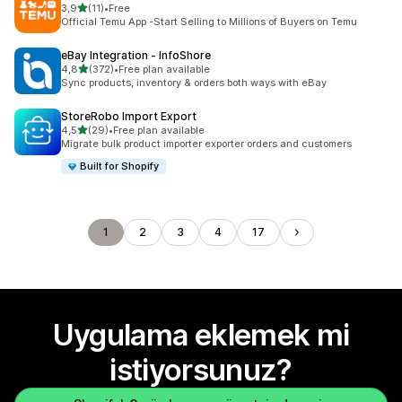
5 yıldız üzerinden
3,9
(11)
•
Free
toplam 11 değerlendirme
Official Temu App -Start Selling to Millions of Buyers on Temu
eBay Integration ‑ InfoShore
5 yıldız üzerinden
4,8
(372)
•
Free plan available
toplam 372 değerlendirme
Sync products, inventory & orders both ways with eBay
StoreRobo Import Export
5 yıldız üzerinden
4,5
(29)
•
Free plan available
toplam 29 değerlendirme
Migrate bulk product importer exporter orders and customers
Built for Shopify
1
2
3
4
17
Uygulama eklemek mi
istiyorsunuz?