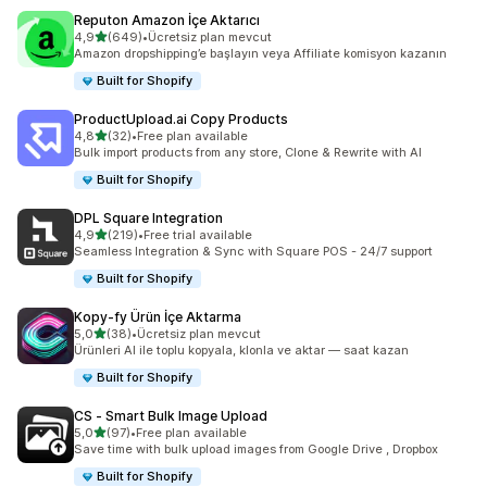
Reputon Amazon İçe Aktarıcı
5 yıldız üzerinden
4,9
(649)
•
Ücretsiz plan mevcut
toplam 649 değerlendirme
Amazon dropshipping’e başlayın veya Affiliate komisyon kazanın
Built for Shopify
ProductUpload.ai Copy Products
5 yıldız üzerinden
4,8
(32)
•
Free plan available
toplam 32 değerlendirme
Bulk import products from any store, Clone & Rewrite with AI
Built for Shopify
DPL Square Integration
5 yıldız üzerinden
4,9
(219)
•
Free trial available
toplam 219 değerlendirme
Seamless Integration & Sync with Square POS - 24/7 support
Built for Shopify
Kopy‑fy Ürün İçe Aktarma
5 yıldız üzerinden
5,0
(38)
•
Ücretsiz plan mevcut
toplam 38 değerlendirme
Ürünleri AI ile toplu kopyala, klonla ve aktar — saat kazan
Built for Shopify
CS ‑ Smart Bulk Image Upload
5 yıldız üzerinden
5,0
(97)
•
Free plan available
toplam 97 değerlendirme
Save time with bulk upload images from Google Drive , Dropbox
Built for Shopify