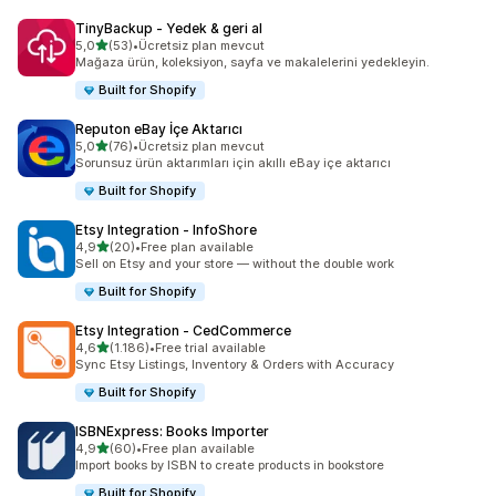
TinyBackup ‑ Yedek & geri al
5 yıldız üzerinden
5,0
(53)
•
Ücretsiz plan mevcut
toplam 53 değerlendirme
Mağaza ürün, koleksiyon, sayfa ve makalelerini yedekleyin.
Built for Shopify
Reputon eBay İçe Aktarıcı
5 yıldız üzerinden
5,0
(76)
•
Ücretsiz plan mevcut
toplam 76 değerlendirme
Sorunsuz ürün aktarımları için akıllı eBay içe aktarıcı
Built for Shopify
Etsy Integration ‑ InfoShore
5 yıldız üzerinden
4,9
(20)
•
Free plan available
toplam 20 değerlendirme
Sell on Etsy and your store — without the double work
Built for Shopify
Etsy Integration ‑ CedCommerce
5 yıldız üzerinden
4,6
(1.186)
•
Free trial available
toplam 1186 değerlendirme
Sync Etsy Listings, Inventory & Orders with Accuracy
Built for Shopify
ISBNExpress: Books Importer
5 yıldız üzerinden
4,9
(60)
•
Free plan available
toplam 60 değerlendirme
Import books by ISBN to create products in bookstore
Built for Shopify