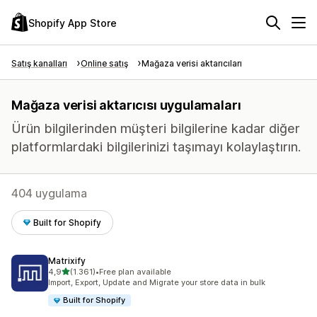
Shopify App Store
Satış kanalları
Online satış
Mağaza verisi aktarıcıları
Mağaza verisi aktarıcısı uygulamaları
Ürün bilgilerinden müşteri bilgilerine kadar diğer
platformlardaki bilgilerinizi taşımayı kolaylaştırın.
404 uygulama
Built for Shopify
Matrixify
5 yıldız üzerinden
4,9
(1.361)
•
Free plan available
toplam 1361 değerlendirme
Import, Export, Update and Migrate your store data in bulk
Built for Shopify