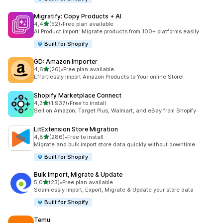
Migratify: Copy Products + AI
5 yıldız üzerinden
4,4
(52)
•
Free plan available
toplam 52 değerlendirme
AI Product import: Migrate products from 100+ platforms easily
Built for Shopify
GD: Amazon Importer
5 yıldız üzerinden
4,6
(26)
•
Free plan available
toplam 26 değerlendirme
Effortlessly Import Amazon Products to Your online Store!
Shopify Marketplace Connect
5 yıldız üzerinden
4,3
(1.937)
•
Free to install
toplam 1937 değerlendirme
Sell on Amazon, Target Plus, Walmart, and eBay from Shopify
LitExtension Store Migration
5 yıldız üzerinden
4,8
(286)
•
Free to install
toplam 286 değerlendirme
Migrate and bulk import store data quickly without downtime
Built for Shopify
Bulk Import, Migrate & Update
5 yıldız üzerinden
5,0
(23)
•
Free plan available
toplam 23 değerlendirme
Seamlessly Import, Export, Migrate & Update your store data
Built for Shopify
Temu