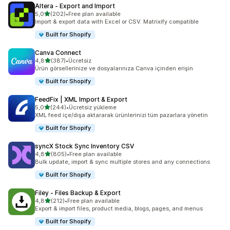
Altera ‑ Export and Import
5 yıldız üzerinden
5,0
(202)
•
Free plan available
toplam 202 değerlendirme
Import & export data with Excel or CSV. Matrixify compatible
Built for Shopify
Canva Connect
5 yıldız üzerinden
4,8
(387)
•
Ücretsiz
toplam 387 değerlendirme
Ürün görsellerinize ve dosyalarınıza Canva içinden erişin
Built for Shopify
FeedFix | XML Import & Export
5 yıldız üzerinden
5,0
(244)
•
Ücretsiz yükleme
toplam 244 değerlendirme
XML feed içe/dışa aktararak ürünlerinizi tüm pazarlara yönetin
Built for Shopify
syncX Stock Sync Inventory CSV
5 yıldız üzerinden
4,8
(805)
•
Free plan available
toplam 805 değerlendirme
Bulk update, import & sync multiple stores and any connections
Built for Shopify
Filey ‑ Files Backup & Export
5 yıldız üzerinden
4,8
(212)
•
Free plan available
toplam 212 değerlendirme
Export & import files, product media, blogs, pages, and menus
Built for Shopify