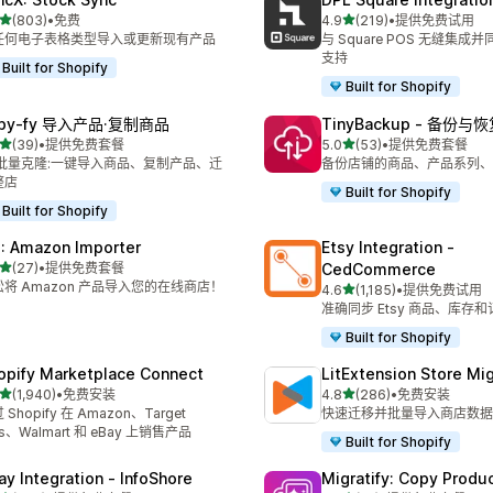
星（满分 5 星）
星（满分 5 星）
(803)
•
免费
4.9
(219)
•
提供免费试用
 803 条评论
总共 219 条评论
任何电子表格类型导入或更新现有产品
与 Square POS 无缝集成并
支持
Built for Shopify
Built for Shopify
opy‑fy 导入产品·复制商品
TinyBackup ‑ 备份与
星（满分 5 星）
星（满分 5 星）
(39)
•
提供免费套餐
5.0
(53)
•
提供免费套餐
 39 条评论
总共 53 条评论
I 批量克隆:一键导入商品、复制产品、迁
备份店铺的商品、产品系列、
整店
Built for Shopify
Built for Shopify
: Amazon Importer
Etsy Integration ‑
星（满分 5 星）
(27)
•
提供免费套餐
CedCommerce
 27 条评论
松将 Amazon 产品导入您的在线商店！
星（满分 5 星）
4.6
(1,185)
•
提供免费试用
总共 1185 条评论
准确同步 Etsy 商品、库存和
Built for Shopify
opify Marketplace Connect
LitExtension Store Mig
星（满分 5 星）
星（满分 5 星）
(1,940)
•
免费安装
4.8
(286)
•
免费安装
 1940 条评论
总共 286 条评论
 Shopify 在 Amazon、Target
快速迁移并批量导入商店数据
us、Walmart 和 eBay 上销售产品
Built for Shopify
ay Integration ‑ InfoShore
Migratify: Copy Produc