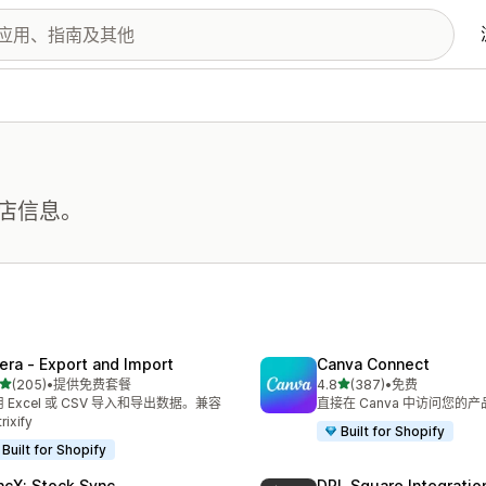
店信息。
tera ‑ Export and Import
Canva Connect
星（满分 5 星）
星（满分 5 星）
(205)
•
提供免费套餐
4.8
(387)
•
免费
 205 条评论
总共 387 条评论
 Excel 或 CSV 导入和导出数据。兼容
直接在 Canva 中访问您的
rixify
Built for Shopify
Built for Shopify
ncX: Stock Sync
DPL Square Integratio