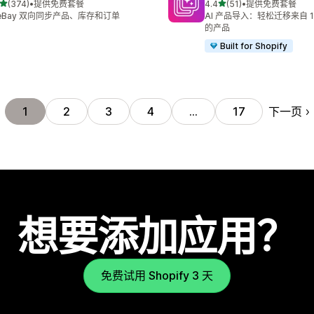
星（满分 5 星）
星（满分 5 星）
(374)
•
提供免费套餐
4.4
(51)
•
提供免费套餐
 374 条评论
总共 51 条评论
 eBay 双向同步产品、库存和订单
AI 产品导入：轻松迁移来自 1
的产品
Built for Shopify
下一页
1
2
3
4
…
17
想要添加应用？
免费试用 Shopify 3 天