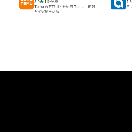
星（满分 5 星）
3.9
(11)
•
免费
4.8
总共 11 条评论
总共
Temu 官方应用 - 开始向 Temu 上的数百
与
万买家销售商品