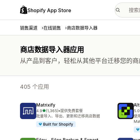
Shopify App Store
销售渠道
在线销售
商店数据导入器
商店数据导入器应用
从产品到客户，轻松从其他平台迁移您的商
405 个应用
Matrixify
Al
星（满分 5 星）
4.9
(1,365)
•
提供免费套餐
5.0
总共 1365 条评论
总共
批量导入、导出、更新和迁移商店数据
使用
Mat
Built for Shopify
Filey ‑ Files Backup & Export
sy