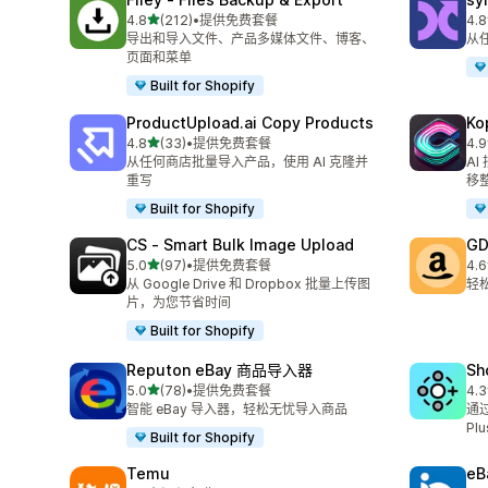
星（满分 5 星）
4.8
(212)
•
提供免费套餐
4.8
总共 212 条评论
总共
导出和导入文件、产品多媒体文件、博客、
从
页面和菜单
Built for Shopify
ProductUpload.ai Copy Products
K
星（满分 5 星）
4.8
(33)
•
提供免费套餐
4.9
总共 33 条评论
总共
从任何商店批量导入产品，使用 AI 克隆并
A
重写
移
Built for Shopify
CS ‑ Smart Bulk Image Upload
GD
星（满分 5 星）
5.0
(97)
•
提供免费套餐
4.6
总共 97 条评论
总共
从 Google Drive 和 Dropbox 批量上传图
轻
片，为您节省时间
Built for Shopify
Reputon eBay 商品导入器
Sh
星（满分 5 星）
5.0
(78)
•
提供免费套餐
4.3
总共 78 条评论
总共
智能 eBay 导入器，轻松无忧导入商品
通过
Pl
Built for Shopify
Temu
eB