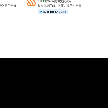
星（满分 5 星）
4.8
(204)
•
提供免费试用
总共 204 条评论
00 多个平台
轻松同步产品、库存、订单和评论
Built for Shopify