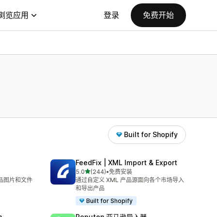
浏览应用
登录
免费开始
Built for Shopify
FeedFix | XML Import & Export
星（满分 5 星）
5.0
(244)
•
免费安装
总共 244 条评论
产品图片和文件
通过自定义 XML 产品源面向各个市场导入
和导出产品
Built for Shopify
n
Reputon 亚马逊导入器