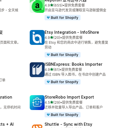
星（满分 5 星）
4.9
(655)
•
提供免费套餐
总共 655 条评论
同步 - 全天候
开启亚马逊代发货或赚取亚马逊联盟佣金
Built for Shopify
恢复
Etsy Integration ‑ InfoShore
星（满分 5 星）
4.9
(20)
•
提供免费套餐
总共 20 条评论
页面和文章。
在 Etsy 和您的商店中进行销售，避免重复
劳动
Built for Shopify
ISBNExpress: Books Importer
星（满分 5 星）
4.9
(61)
•
提供免费套餐
总共 61 条评论
通过 ISBN 导入图书，在书店中创建产品
订单
Built for Shopify
ration
StoreRobo Import Export
星（满分 5 星）
4.5
(29)
•
提供免费套餐
总共 29 条评论
，无停机时间
迁移并批量导入导出产品、订单和客户
Built for Shopify
ts + AI
Shuttle ‑ Sync with Etsy