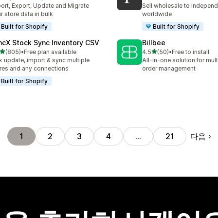
리뷰 1360개
총 리뷰 412개
ort, Export, Update and Migrate
Sell wholesale to independe
r store data in bulk
worldwide
Built for Shopify
Built for Shopify
ncX Stock Sync Inventory CSV
Billbee
별 5개 중
별 5개 중
(805)
•
Free plan available
4.5
(50)
•
Free to install
리뷰 805개
총 리뷰 50개
k update, import & sync multiple
All-in-one solution for mul
res and any connections
order management
Built for Shopify
다음
1
2
3
4
…
21