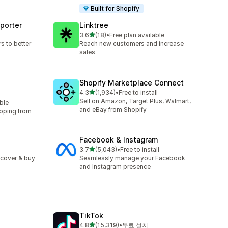
Built for Shopify
mporter
Linktree
별 5개 중
3.6
(18)
•
Free plan available
총 리뷰 18개
s to better
Reach new customers and increase
sales
Shopify Marketplace Connect
별 5개 중
4.3
(1,934)
•
Free to install
총 리뷰 1934개
Sell on Amazon, Target Plus, Walmart,
ble
and eBay from Shopify
ipping from
Facebook & Instagram
별 5개 중
3.7
(5,043)
•
Free to install
총 리뷰 5043개
scover & buy
Seamlessly manage your Facebook
and Instagram presence
TikTok
별 5개 중
4.8
(15,319)
•
무료 설치