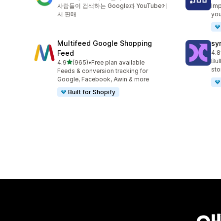
총 리뷰 5062개
총 
사람들이 검색하는 Google과 YouTube에
Imp
서 판매
you
Multifeed Google Shopping
sy
Feed
4.8
총 
Bul
별 5개 중
4.9
(965)
•
Free plan available
총 리뷰 965개
sto
Feeds & conversion tracking for
Google, Facebook, Awin & more
Built for Shopify