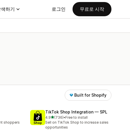
탐색하기
로그인
무료로 시작
Built for Shopify
TikTok Shop Integration — SPL
별 5개 중
4.9
(736)
•
Free to install
총 리뷰 736개
ent shoppers
Sell on TikTok Shop to increase sales
opportunities