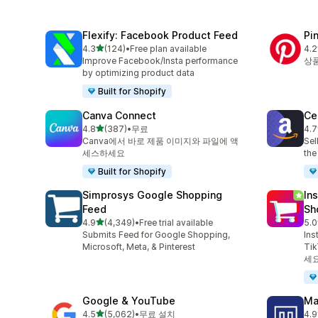
Flexify: Facebook Product Feed
Pi
별 5개 중
4.3
(124)
•
Free plan available
4.2
총 리뷰 124개
총 
Improve Facebook/Insta performance
상품
by optimizing product data
Built for Shopify
Canva Connect
Ce
별 5개 중
4.8
(387)
•
무료
4.7
총 리뷰 387개
총 
Canva에서 바로 제품 이미지와 파일에 액
Sel
세스하세요
the
Built for Shopify
Simprosys Google Shopping
In
Feed
Sh
별 5개 중
4.9
(4,349)
•
Free trial available
5.0
총 리뷰 4349개
총 
Submits Feed for Google Shopping,
Ins
Microsoft, Meta, & Pinterest
Ti
세요
Google & YouTube
Ma
별 5개 중
4.5
(5,062)
•
무료 설치
4.9