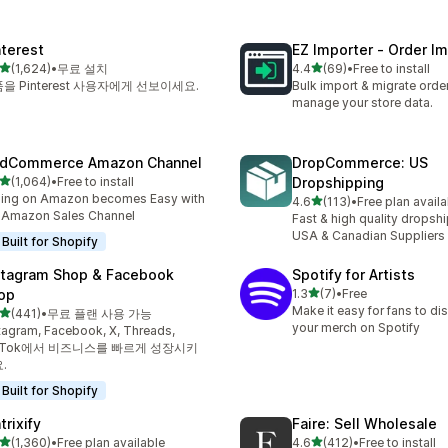
nterest
EZ Importer ‑ Order I
별 5개 중
별 5개 중
(1,624)
•
무료 설치
4.4
(69)
•
Free to install
리뷰 1624개
총 리뷰 69개
을 Pinterest 사용자에게 선보이세요.
Bulk import & migrate order
manage your store data.
dCommerce Amazon Channel
DropCommerce: US
별 5개 중
(1,064)
•
Free to install
Dropshipping
리뷰 1064개
ling on Amazon becomes Easy with
별 5개 중
4.6
(113)
•
Free plan availa
총 리뷰 113개
 Amazon Sales Channel
Fast & high quality dropsh
USA & Canadian Suppliers
Built for Shopify
stagram Shop & Facebook
Spotify for Artists
별 5개 중
op
1.3
(7)
•
Free
총 리뷰 7개
Make it easy for fans to di
별 5개 중
(441)
•
무료 플랜 사용 가능
리뷰 441개
your merch on Spotify
tagram, Facebook, X, Threads,
kTok에서 비즈니스를 빠르게 성장시키
.
Built for Shopify
trixify
Faire: Sell Wholesale
별 5개 중
별 5개 중
(1,360)
•
Free plan available
4.6
(412)
•
Free to install