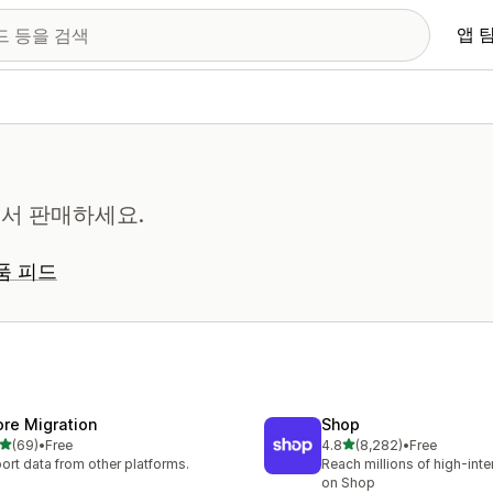
앱 
서 판매하세요.
품 피드
ore Migration
Shop
별 5개 중
별 5개 중
(69)
•
Free
4.8
(8,282)
•
Free
리뷰 69개
총 리뷰 8282개
ort data from other platforms.
Reach millions of high-int
on Shop