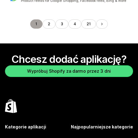
Product feeds for Google Shopping, Facebook feed, Bing & more
1
2
3
4
21
Chcesz dodać aplikację?
Wypróbuj Shopify za darmo przez 3 dni
Kategorie aplikacji
Najpopularniejsze kategorie