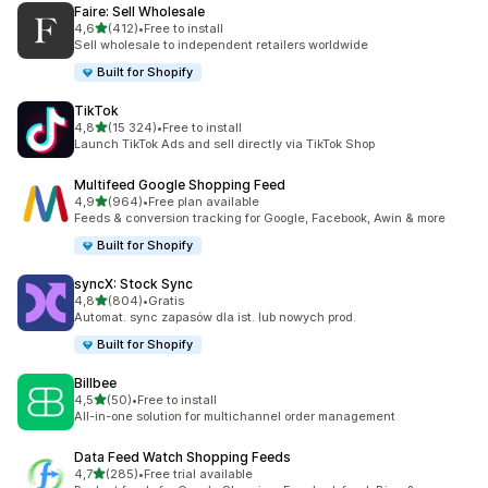
Faire: Sell Wholesale
na 5 gwiazdek
4,6
(412)
•
Free to install
Łączna liczba recenzji: 412
Sell wholesale to independent retailers worldwide
Built for Shopify
TikTok
na 5 gwiazdek
4,8
(15 324)
•
Free to install
Łączna liczba recenzji: 15324
Launch TikTok Ads and sell directly via TikTok Shop
Multifeed Google Shopping Feed
na 5 gwiazdek
4,9
(964)
•
Free plan available
Łączna liczba recenzji: 964
Feeds & conversion tracking for Google, Facebook, Awin & more
Built for Shopify
syncX: Stock Sync
na 5 gwiazdek
4,8
(804)
•
Gratis
Łączna liczba recenzji: 804
Automat. sync zapasów dla ist. lub nowych prod.
Built for Shopify
Billbee
na 5 gwiazdek
4,5
(50)
•
Free to install
Łączna liczba recenzji: 50
All-in-one solution for multichannel order management
Data Feed Watch Shopping Feeds
na 5 gwiazdek
4,7
(285)
•
Free trial available
Łączna liczba recenzji: 285