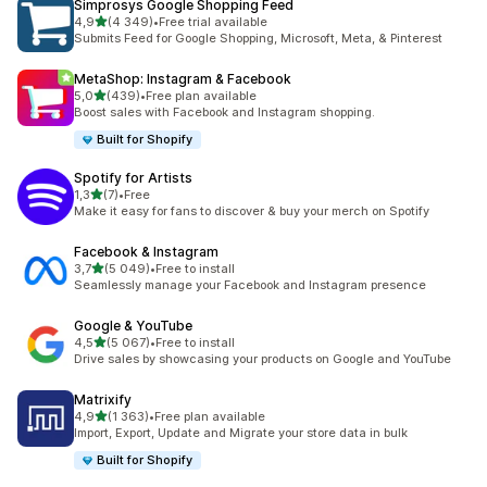
Simprosys Google Shopping Feed
na 5 gwiazdek
4,9
(4 349)
•
Free trial available
Łączna liczba recenzji: 4349
Submits Feed for Google Shopping, Microsoft, Meta, & Pinterest
MetaShop: Instagram & Facebook
na 5 gwiazdek
5,0
(439)
•
Free plan available
Łączna liczba recenzji: 439
Boost sales with Facebook and Instagram shopping.
Built for Shopify
Spotify for Artists
na 5 gwiazdek
1,3
(7)
•
Free
Łączna liczba recenzji: 7
Make it easy for fans to discover & buy your merch on Spotify
Facebook & Instagram
na 5 gwiazdek
3,7
(5 049)
•
Free to install
Łączna liczba recenzji: 5049
Seamlessly manage your Facebook and Instagram presence
Google & YouTube
na 5 gwiazdek
4,5
(5 067)
•
Free to install
Łączna liczba recenzji: 5067
Drive sales by showcasing your products on Google and YouTube
Matrixify
na 5 gwiazdek
4,9
(1 363)
•
Free plan available
Łączna liczba recenzji: 1363
Import, Export, Update and Migrate your store data in bulk
Built for Shopify