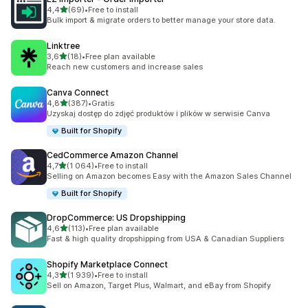
na 5 gwiazdek
4,4
(69)
•
Free to install
Łączna liczba recenzji: 69
Bulk import & migrate orders to better manage your store data.
Linktree
na 5 gwiazdek
3,6
(18)
•
Free plan available
Łączna liczba recenzji: 18
Reach new customers and increase sales
Canva Connect
na 5 gwiazdek
4,8
(387)
•
Gratis
Łączna liczba recenzji: 387
Uzyskaj dostęp do zdjęć produktów i plików w serwisie Canva
Built for Shopify
CedCommerce Amazon Channel
na 5 gwiazdek
4,7
(1 064)
•
Free to install
Łączna liczba recenzji: 1064
Selling on Amazon becomes Easy with the Amazon Sales Channel
Built for Shopify
DropCommerce: US Dropshipping
na 5 gwiazdek
4,6
(113)
•
Free plan available
Łączna liczba recenzji: 113
Fast & high quality dropshipping from USA & Canadian Suppliers
Shopify Marketplace Connect
na 5 gwiazdek
4,3
(1 939)
•
Free to install
Łączna liczba recenzji: 1939
Sell on Amazon, Target Plus, Walmart, and eBay from Shopify