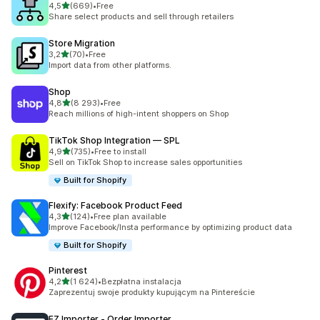
na 5 gwiazdek
4,5
(669)
•
Free
Łączna liczba recenzji: 669
Share select products and sell through retailers
Store Migration
na 5 gwiazdek
3,2
(70)
•
Free
Łączna liczba recenzji: 70
Import data from other platforms.
Shop
na 5 gwiazdek
4,8
(8 293)
•
Free
Łączna liczba recenzji: 8293
Reach millions of high-intent shoppers on Shop
TikTok Shop Integration — SPL
na 5 gwiazdek
4,9
(735)
•
Free to install
Łączna liczba recenzji: 735
Sell on TikTok Shop to increase sales opportunities
Built for Shopify
Flexify: Facebook Product Feed
na 5 gwiazdek
4,3
(124)
•
Free plan available
Łączna liczba recenzji: 124
Improve Facebook/Insta performance by optimizing product data
Built for Shopify
Pinterest
na 5 gwiazdek
4,2
(1 624)
•
Bezpłatna instalacja
Łączna liczba recenzji: 1624
Zaprezentuj swoje produkty kupującym na Pintereście
EZ Importer ‑ Order Importer