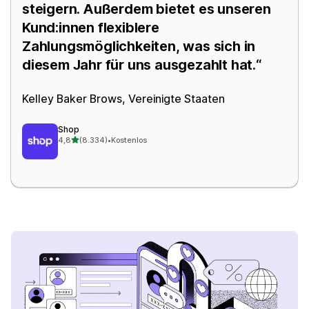
steigern. Außerdem bietet es unseren
Kund:innen flexiblere
Zahlungsmöglichkeiten, was sich in
diesem Jahr für uns ausgezahlt hat.
Kelley Baker Brows, Vereinigte Staaten
Shop
von 5 Sternen
4,8
(8.334)
•
Kostenlos
8334 Rezensionen insgesamt