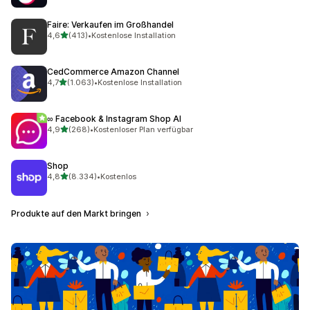
Faire: Verkaufen im Großhandel
von 5 Sternen
4,6
(413)
•
Kostenlose Installation
413 Rezensionen insgesamt
CedCommerce Amazon Channel
von 5 Sternen
4,7
(1.063)
•
Kostenlose Installation
1063 Rezensionen insgesamt
∞ Facebook & Instagram Shop AI
von 5 Sternen
4,9
(268)
•
Kostenloser Plan verfügbar
268 Rezensionen insgesamt
Shop
von 5 Sternen
4,8
(8.334)
•
Kostenlos
8334 Rezensionen insgesamt
Produkte auf den Markt bringen