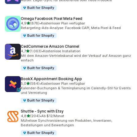
Built for Shopify
Omega Facebook Pixel Meta Feed
von 5 Sternen
4,9
(878)
•
Kostenloser Plan verfügbar
878 Rezensionen insgesamt
Retargeting-Ads-Analyse: Facebook CAPI, Meta Pixel & Feed
Built for Shopify
CedCommerce Amazon Channel
von 5 Sternen
4,7
(1.063)
•
Kostenlose Installation
1063 Rezensionen insgesamt
Mit dem Amazon-Vertriebskanal wird der Verkauf auf Amazon ganz
einfach
Built for Shopify
BookX Appointment Booking App
von 5 Sternen
5,0
(584)
•
Kostenloser Plan verfügbar
584 Rezensionen insgesamt
Kalender-Buchungen & Terminplanung im Calendly-Stil für Events
und Vermietung
Built for Shopify
Shuttle ‑ Sync with Etsy
von 5 Sternen
4,8
(204)
•
Ab $12/Monat
204 Rezensionen insgesamt
Mühelose Synchronisierung von Produkten, Inventaren,
Bestellungen und Bewertungen
Built for Shopify