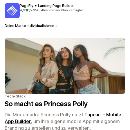
PageFly ✦ Landing Page Builder
von 5 Sternen
4,9
(5.656)
•
Kostenloser Plan verfügbar
5656 Rezensionen insgesamt
Deine Marke individualisieren
Tech-Stack
So macht es Princess Polly
Die Modemarke Princess Polly nutzt
Tapcart ‑ Mobile
App Builder
, um ihre eigene mobile App mit eigenem
Branding zu erstellen und zu verwalten.