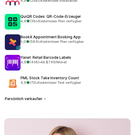
von 5 Sternen
4,9
(298)
•
Kostenlose Installation
298 Rezensionen insgesamt
QuiQR Codes: QR‑Code‑Erzeuger
von 5 Sternen
4,9
(38)
•
Kostenloser Plan verfügbar
38 Rezensionen insgesamt
BookX Appointment Booking App
von 5 Sternen
5,0
(584)
•
Kostenloser Plan verfügbar
584 Rezensionen insgesamt
Yanet: Retail Barcode Labels
von 5 Sternen
4,9
(438)
•
Ab $7.99/Monat
438 Rezensionen insgesamt
PML Stock Take Inventory Count
von 5 Sternen
4,9
(73)
•
Kostenloser Test verfügbar
73 Rezensionen insgesamt
Persönlich verkaufen