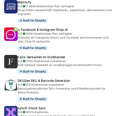
Matrixify
von 5 Sternen
4,9
(1.366)
•
Kostenloser Plan verfügbar
1366 Rezensionen insgesamt
Shop-Daten massenhaft importieren, exportieren, aktualisieren und
migrieren
Built for Shopify
∞ Facebook & Instagram Shop AI
von 5 Sternen
4,9
(268)
•
Kostenloser Plan verfügbar
268 Rezensionen insgesamt
Produkte mit Instagram Direct und Facebook synchronisieren und
über Chat-KI verkaufen
Built for Shopify
Faire: Verkaufen im Großhandel
von 5 Sternen
4,6
(413)
•
Kostenlose Installation
413 Rezensionen insgesamt
B2B-Verkauf weltweit an unabhängige Einzelhändler*innen
Built for Shopify
SKUGen SKU & Barcode Generator
von 5 Sternen
4,4
(52)
•
Kostenlose Installation
52 Rezensionen insgesamt
Benutzerfreundlicher SKU-Generator und Etikettendrucker für
deine Produkte
Built for Shopify
syncX: Stock Sync
von 5 Sternen
4,8
(803)
•
Kostenlos
803 Rezensionen insgesamt
Autom. Lager-Sync für bestehende oder neue Produkte