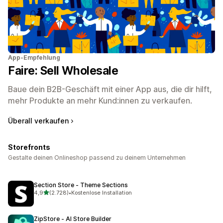
App-Empfehlung
Faire: Sell Wholesale
Baue dein B2B-Geschäft mit einer App aus, die dir hilft,
mehr Produkte an mehr Kund:innen zu verkaufen.
Überall verkaufen
Storefronts
Gestalte deinen Onlineshop passend zu deinem Unternehmen
Section Store ‑ Theme Sections
von 5 Sternen
4,9
(2.728)
•
Kostenlose Installation
2728 Rezensionen insgesamt
ZipStore ‑ AI Store Builder