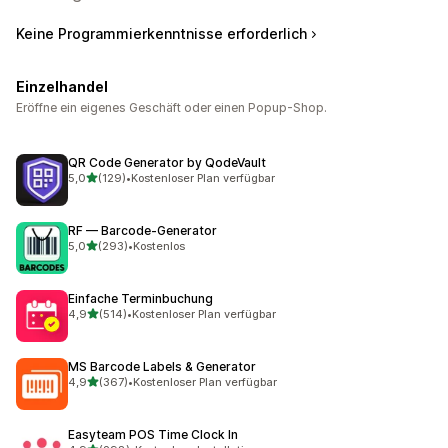
Keine Programmierkenntnisse erforderlich
Einzelhandel
Eröffne ein eigenes Geschäft oder einen Popup-Shop.
QR Code Generator by QodeVault
von 5 Sternen
5,0
(129)
•
Kostenloser Plan verfügbar
129 Rezensionen insgesamt
RF — Barcode‑Generator
von 5 Sternen
5,0
(293)
•
Kostenlos
293 Rezensionen insgesamt
Einfache Terminbuchung
von 5 Sternen
4,9
(514)
•
Kostenloser Plan verfügbar
514 Rezensionen insgesamt
MS Barcode Labels & Generator
von 5 Sternen
4,9
(367)
•
Kostenloser Plan verfügbar
367 Rezensionen insgesamt
Easyteam POS Time Clock In