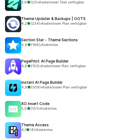
von 5 Sternen
3,6
(22)
•
Kostenloser Test verfügbar
22 Rezensionen insgesamt
Theme Updater & Backups | OOTS
von 5 Sternen
4,2
(234)
•
Kostenloser Plan verfügbar
234 Rezensionen insgesamt
Section Star ‑ Theme Sections
von 5 Sternen
4,9
(168)
•
Kostenlos
168 Rezensionen insgesamt
PagePilot: AI Page Builder
von 5 Sternen
4,8
(152)
•
Kostenloser Plan verfügbar
152 Rezensionen insgesamt
Instant AI Page Builder
von 5 Sternen
4,9
(309)
•
Kostenloser Plan verfügbar
309 Rezensionen insgesamt
XO Insert Code
von 5 Sternen
5,0
(101)
•
Kostenlos
101 Rezensionen insgesamt
Theme Access
von 5 Sternen
4,1
(4)
•
Kostenlos
4 Rezensionen insgesamt