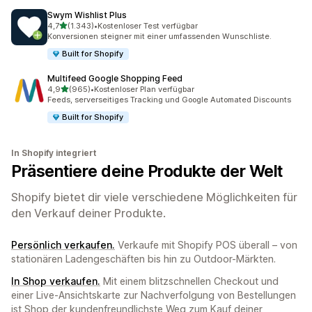
Swym Wishlist Plus
von 5 Sternen
4,7
(1.343)
•
Kostenloser Test verfügbar
1343 Rezensionen insgesamt
Konversionen steigner mit einer umfassenden Wunschliste.
Built for Shopify
Multifeed Google Shopping Feed
von 5 Sternen
4,9
(965)
•
Kostenloser Plan verfügbar
965 Rezensionen insgesamt
Feeds, serverseitiges Tracking und Google Automated Discounts
Built for Shopify
In Shopify integriert
Präsentiere deine Produkte der Welt
Shopify bietet dir viele verschiedene Möglichkeiten für
den Verkauf deiner Produkte.
Persönlich verkaufen.
Verkaufe mit Shopify POS überall – von
stationären Ladengeschäften bis hin zu Outdoor-Märkten.
In Shop verkaufen.
Mit einem blitzschnellen Checkout und
einer Live-Ansichtskarte zur Nachverfolgung von Bestellungen
ist Shop der kundenfreundlichste Weg zum Kauf deiner