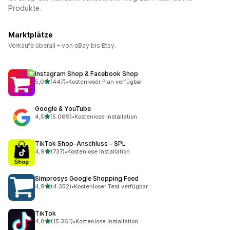
Produkte.
Marktplätze
Verkaufe überall – von eBay bis Etsy.
Instagram Shop & Facebook Shop
von 5 Sternen
5,0
(447)
•
Kostenloser Plan verfügbar
447 Rezensionen insgesamt
Google & YouTube
von 5 Sternen
4,5
(5.069)
•
Kostenlose Installation
5069 Rezensionen insgesamt
TikTok Shop‑Anschluss ‑ SPL
von 5 Sternen
4,9
(737)
•
Kostenlose Installation
737 Rezensionen insgesamt
Simprosys Google Shopping Feed
von 5 Sternen
4,9
(4.352)
•
Kostenloser Test verfügbar
4352 Rezensionen insgesamt
TikTok
von 5 Sternen
4,8
(15.361)
•
Kostenlose Installation
15361 Rezensionen insgesamt