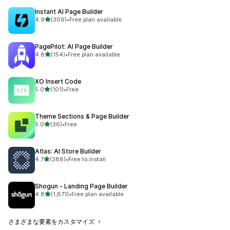
Instant AI Page Builder
5つ星中
4.9
(309)
•
Free plan available
合計レビュー数：309件
PagePilot: AI Page Builder
5つ星中
4.8
(154)
•
Free plan available
合計レビュー数：154件
XO Insert Code
5つ星中
5.0
(101)
•
Free
合計レビュー数：101件
Theme Sections & Page Builder
5つ星中
5.0
(36)
•
Free
合計レビュー数：36件
Atlas: AI Store Builder
5つ星中
4.7
(388)
•
Free to install
合計レビュー数：388件
Shogun ‑ Landing Page Builder
5つ星中
4.8
(1,871)
•
Free plan available
合計レビュー数：1871件
さまざまな要素をカスタマイズ