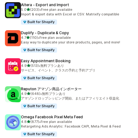
Altera ‑ Export and Import
5つ星中
5.0
(203)
•
Free plan available
合計レビュー数：203件
Import & export data with Excel or CSV. Matrixify compatible
Built for Shopify
Duplify ‑ Duplicate & Copy
5つ星中
4.7
(110)
•
Free plan available
合計レビュー数：110件
Easy way to duplicate your store products, pages, and more!
Built for Shopify
Easy Appointment Booking
5つ星中
4.9
(513)
•
無料プランあり
合計レビュー数：513件
サービス、イベント、クラスの予約と予約アプリ
Built for Shopify
Reputon アマゾン商品インポーター
5つ星中
4.9
(648)
•
無料プランあり
合計レビュー数：648件
アマゾンドロップシッピング開始、またはアフィリエイト収益化
Built for Shopify
Omega Facebook Pixel Meta Feed
5つ星中
4.8
(877)
•
Free plan available
合計レビュー数：877件
Retargeting Ads Analytic: Facebook CAPI, Meta Pixel & Feed
Built for Shopify