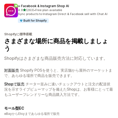
∞ Facebook & Instagram Shop AI
5つ星中
4.9
(263)
•
Free plan available
合計レビュー数：263件
Sync products to Instagram Direct & Facebook sell with Chat AI
Built for Shopify
Shopifyに標準搭載
さまざまな場所に商品を掲載しましょ
う
Shopifyはさまざまな商品販売方法に対応しています。
対面販売
Shopify POSを使うと、実店舗から屋外のマーケットま
で、あらゆる場所で商品を販売できます。
Shopで販売
チーター並みに速いチェックアウトと注文の配送状
況を示すライブビューマップを備えたShopは、お客様にとって最
もユーザーフレンドリーな商品購入方法です。
モール型EC
eBayからEtsyまであらゆる場所で販売