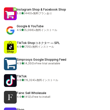
Instagram Shop & Facebook Shop
5つ星中
5.0
(440)
•
無料プランあり
合計レビュー数：440件
Google & YouTube
5つ星中
4.5
(5,068)
•
無料インストール
合計レビュー数：5068件
TikTok Shopコネクター — SPL
5つ星中
4.9
(735)
•
無料インストール
合計レビュー数：735件
Simprosys Google Shopping Feed
5つ星中
4.9
(4,350)
•
Free trial available
合計レビュー数：4350件
TikTok
5つ星中
4.8
(15,324)
•
無料インストール
合計レビュー数：15324件
Faire: Sell Wholesale
5つ星中
4.6
(412)
•
Free to install
合計レビュー数：412件
Shop