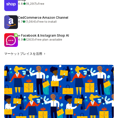
5つ星中
4.8
(8,297)
•
Free
合計レビュー数：8297件
CedCommerce Amazon Channel
5つ星中
4.7
(1,064)
•
Free to install
合計レビュー数：1064件
∞ Facebook & Instagram Shop AI
5つ星中
4.9
(263)
•
Free plan available
合計レビュー数：263件
マーケットプレイスを活用