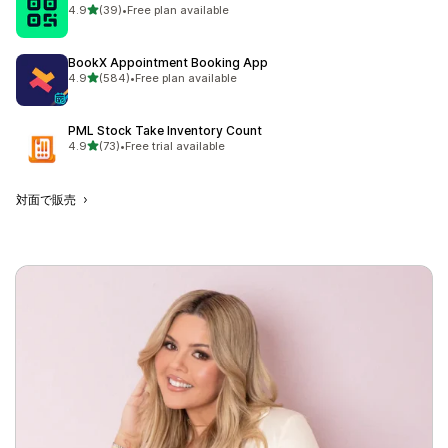
5つ星中
4.9
(39)
•
Free plan available
合計レビュー数：39件
BookX Appointment Booking App
5つ星中
4.9
(584)
•
Free plan available
合計レビュー数：584件
PML Stock Take Inventory Count
5つ星中
4.9
(73)
•
Free trial available
合計レビュー数：73件
対面で販売