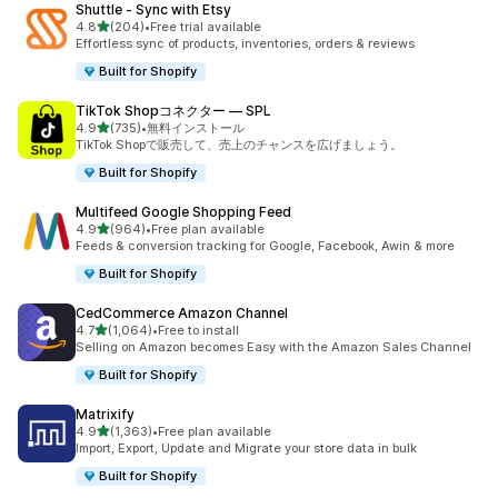
Shuttle ‑ Sync with Etsy
5つ星中
4.8
(204)
•
Free trial available
合計レビュー数：204件
Effortless sync of products, inventories, orders & reviews
Built for Shopify
TikTok Shopコネクター — SPL
5つ星中
4.9
(735)
•
無料インストール
合計レビュー数：735件
TikTok Shopで販売して、売上のチャンスを広げましょう。
Built for Shopify
Multifeed Google Shopping Feed
5つ星中
4.9
(964)
•
Free plan available
合計レビュー数：964件
Feeds & conversion tracking for Google, Facebook, Awin & more
Built for Shopify
CedCommerce Amazon Channel
5つ星中
4.7
(1,064)
•
Free to install
合計レビュー数：1064件
Selling on Amazon becomes Easy with the Amazon Sales Channel
Built for Shopify
Matrixify
5つ星中
4.9
(1,363)
•
Free plan available
合計レビュー数：1363件
Import, Export, Update and Migrate your store data in bulk
Built for Shopify