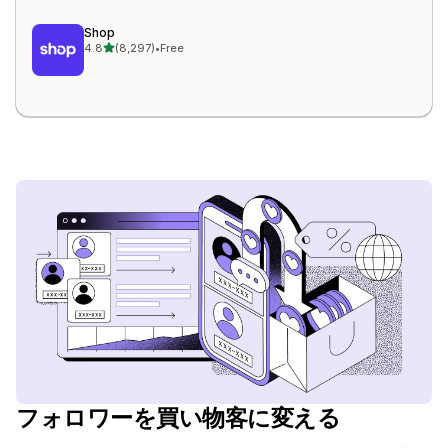
Shop
5つ星中
4.8
(8,297)
•
Free
合計レビュー数：8297件
フォロワーを買い物客に変える