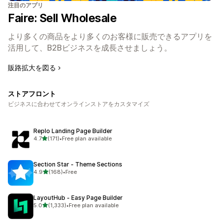
注目のアプリ
Faire: Sell Wholesale
より多くの商品をより多くのお客様に販売できるアプリを
活用して、B2Bビジネスを成長させましょう。
販路拡大を図る
ストアフロント
ビジネスに合わせてオンラインストアをカスタマイズ
Replo Landing Page Builder
5つ星中
4.7
(171)
•
Free plan available
合計レビュー数：171件
Section Star ‑ Theme Sections
5つ星中
4.9
(168)
•
Free
合計レビュー数：168件
LayoutHub ‑ Easy Page Builder
5つ星中
5.0
(1,333)
•
Free plan available
合計レビュー数：1333件