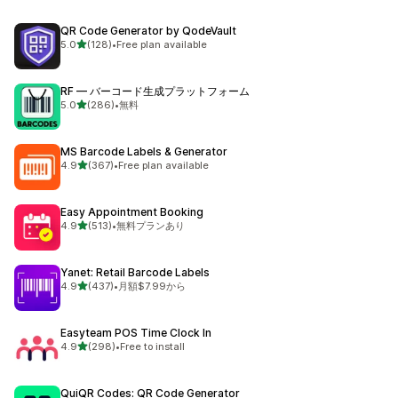
QR Code Generator by QodeVault
5つ星中
5.0
(128)
•
Free plan available
合計レビュー数：128件
RF — バーコード生成プラットフォーム
5つ星中
5.0
(286)
•
無料
合計レビュー数：286件
MS Barcode Labels & Generator
5つ星中
4.9
(367)
•
Free plan available
合計レビュー数：367件
Easy Appointment Booking
5つ星中
4.9
(513)
•
無料プランあり
合計レビュー数：513件
Yanet: Retail Barcode Labels
5つ星中
4.9
(437)
•
月額$7.99から
合計レビュー数：437件
Easyteam POS Time Clock In
5つ星中
4.9
(298)
•
Free to install
合計レビュー数：298件
QuiQR Codes: QR Code Generator