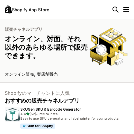
Shopify App Store
販売チャネルアプリ
オンライン、対面、それ
以外のあらゆる場所で販売
できます。
オンライン販売
実店舗販売
Shopifyのマーチャントに人気
おすすめの販売チャネルアプリ
SKUGen SKU & Barcode Generator
5つ星中
4.4
(52)
•
Free to install
合計レビュー数：52件
Easy to use SKU generator and label printer for your products
Built for Shopify