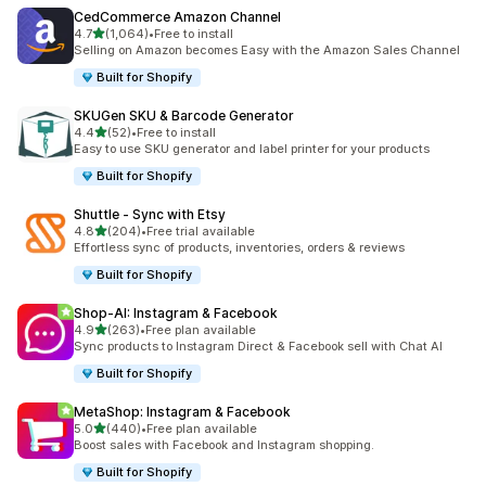
CedCommerce Amazon Channel
เต็ม 5 ดาว
4.7
(1,064)
•
Free to install
ทั้งหมด 1064 รีวิว
Selling on Amazon becomes Easy with the Amazon Sales Channel
Built for Shopify
SKUGen SKU & Barcode Generator
เต็ม 5 ดาว
4.4
(52)
•
Free to install
ทั้งหมด 52 รีวิว
Easy to use SKU generator and label printer for your products
Built for Shopify
Shuttle ‑ Sync with Etsy
เต็ม 5 ดาว
4.8
(204)
•
Free trial available
ทั้งหมด 204 รีวิว
Effortless sync of products, inventories, orders & reviews
Built for Shopify
Shop‑AI: Instagram & Facebook
เต็ม 5 ดาว
4.9
(263)
•
Free plan available
ทั้งหมด 263 รีวิว
Sync products to Instagram Direct & Facebook sell with Chat AI
Built for Shopify
MetaShop: Instagram & Facebook
เต็ม 5 ดาว
5.0
(440)
•
Free plan available
ทั้งหมด 440 รีวิว
Boost sales with Facebook and Instagram shopping.
Built for Shopify