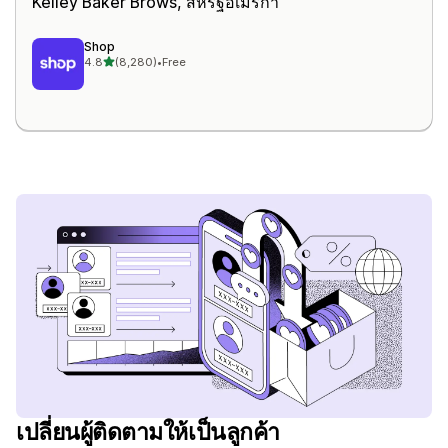
Kelley Baker Brows, สหรัฐอเมริกา
Shop
เต็ม 5 ดาว
4.8
(8,280)
•
Free
ทั้งหมด 8280 รีวิว
เปลี่ยนผู้ติดตามให้เป็นลูกค้า