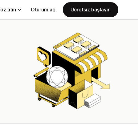
öz atın
Oturum aç
Ücretsiz başlayın