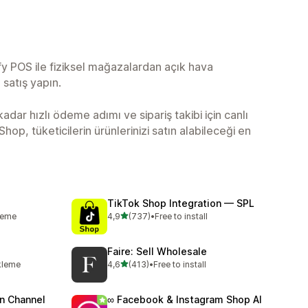
y POS ile fiziksel mağazalardan açık hava
satış yapın.
 kadar hızlı ödeme adımı ve sipariş takibi için canlı
op, tüketicilerin ürünlerinizi satın alabileceği en
TikTok Shop Integration — SPL
5 yıldız üzerinden
leme
4,9
(737)
•
Free to install
e
toplam 737 değerlendirme
Faire: Sell Wholesale
5 yıldız üzerinden
kleme
4,6
(413)
•
Free to install
me
toplam 413 değerlendirme
 Channel
∞ Facebook & Instagram Shop AI