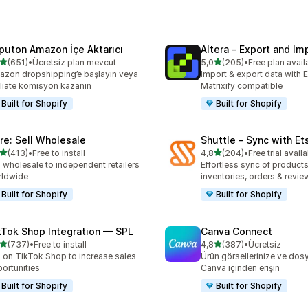
puton Amazon İçe Aktarıcı
Altera ‑ Export and Im
5 yıldız üzerinden
5 yıldız üzerinden
(651)
•
Ücretsiz plan mevcut
5,0
(205)
•
Free plan avail
lam 651 değerlendirme
toplam 205 değerlendirme
zon dropshipping’e başlayın veya
Import & export data with E
iliate komisyon kazanın
Matrixify compatible
Built for Shopify
Built for Shopify
ire: Sell Wholesale
Shuttle ‑ Sync with Et
5 yıldız üzerinden
5 yıldız üzerinden
(413)
•
Free to install
4,8
(204)
•
Free trial avail
lam 413 değerlendirme
toplam 204 değerlendirme
l wholesale to independent retailers
Effortless sync of products
rldwide
inventories, orders & revie
Built for Shopify
Built for Shopify
kTok Shop Integration — SPL
Canva Connect
5 yıldız üzerinden
5 yıldız üzerinden
(737)
•
Free to install
4,8
(387)
•
Ücretsiz
lam 737 değerlendirme
toplam 387 değerlendirme
l on TikTok Shop to increase sales
Ürün görsellerinize ve dosy
ortunities
Canva içinden erişin
Built for Shopify
Built for Shopify