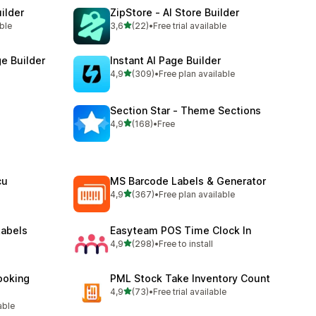
ilder
ZipStore ‑ AI Store Builder
5 yıldız üzerinden
ble
3,6
(22)
•
Free trial available
toplam 22 değerlendirme
e Builder
Instant AI Page Builder
5 yıldız üzerinden
4,9
(309)
•
Free plan available
toplam 309 değerlendirme
Section Star ‑ Theme Sections
5 yıldız üzerinden
4,9
(168)
•
Free
toplam 168 değerlendirme
cu
MS Barcode Labels & Generator
5 yıldız üzerinden
4,9
(367)
•
Free plan available
toplam 367 değerlendirme
Labels
Easyteam POS Time Clock In
5 yıldız üzerinden
4,9
(298)
•
Free to install
toplam 298 değerlendirme
ooking
PML Stock Take Inventory Count
5 yıldız üzerinden
4,9
(73)
•
Free trial available
toplam 73 değerlendirme
able