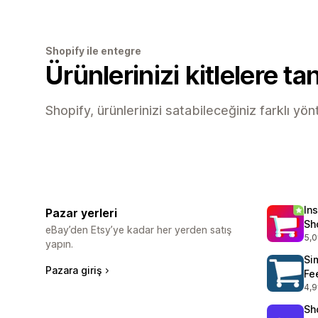
Shopify ile entegre
Ürünlerinizi kitlelere tan
Shopify, ürünlerinizi satabileceğiniz farklı yön
In
Pazar yerleri
Sh
eBay’den Etsy’ye kadar her yerden satış
5,0
top
yapın.
Si
Pazara giriş
Fe
4,9
top
Sh