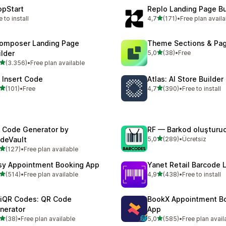
opStart
Replo Landing Page Bu
5 yıldız üzerinden
e to install
4,7
(171)
•
Free plan availa
toplam 171 değerlendirme
omposer Landing Page
Theme Sections & Pag
5 yıldız üzerinden
ilder
5,0
(38)
•
Free
toplam 38 değerlendirme
5 yıldız üzerinden
(3.356)
•
Free plan available
lam 3356 değerlendirme
 Insert Code
Atlas: AI Store Builder
5 yıldız üzerinden
5 yıldız üzerinden
(101)
•
Free
4,7
(390)
•
Free to install
lam 101 değerlendirme
toplam 390 değerlendirme
 Code Generator by
RF — Barkod oluşturu
5 yıldız üzerinden
deVault
5,0
(289)
•
Ücretsiz
toplam 289 değerlendirme
5 yıldız üzerinden
(127)
•
Free plan available
lam 127 değerlendirme
sy Appointment Booking App
Yanet Retail Barcode 
5 yıldız üzerinden
5 yıldız üzerinden
(514)
•
Free plan available
4,9
(438)
•
Free to install
lam 514 değerlendirme
toplam 438 değerlendirme
iQR Codes: QR Code
BookX Appointment B
nerator
App
5 yıldız üzerinden
5 yıldız üzerinden
(38)
•
Free plan available
5,0
(585)
•
Free plan avail
lam 38 değerlendirme
toplam 585 değerlendirme