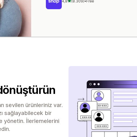
5 yıldız üzerinden
4,8
(8.309)
•
Free
toplam 8309 değerlendirme
 dönüştürün
an sevilen ürünleriniz var.
ı sağlayabilecek bir
yönetin. İlerlemelerini
din.