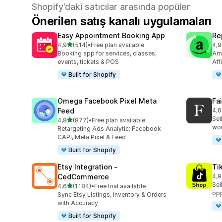
Shopify’daki satıcılar arasında popüler
Önerilen satış kanalı uygulamaları
Easy Appointment Booking App
Re
5 yıldız üzerinden
4,9
(514)
•
Free plan available
4,9
toplam 514 değerlendirme
top
Booking app for services, classes,
Ama
events, tickets & POS
Aff
Built for Shopify
Omega Facebook Pixel Meta
Fa
Feed
4,6
top
Sel
5 yıldız üzerinden
4,8
(877)
•
Free plan available
toplam 877 değerlendirme
wo
Retargeting Ads Analytic: Facebook
CAPI, Meta Pixel & Feed
Built for Shopify
Etsy Integration ‑
Ti
CedCommerce
4,9
top
Sel
5 yıldız üzerinden
4,6
(1.184)
•
Free trial available
toplam 1184 değerlendirme
opp
Sync Etsy Listings, Inventory & Orders
with Accuracy
Built for Shopify