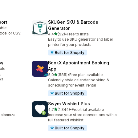
port
SKUGen SKU & Barcode
able
Generator
xcel or CSV.
5 yıldız üzerinden
4,4
(52)
•
Free to install
toplam 52 değerlendirme
Easy to use SKU generator and label
printer for your products
Built for Shopify
sy
BookX Appointment Booking
able
App
,
5 yıldız üzerinden
5,0
(585)
•
Free plan available
toplam 585 değerlendirme
ws
Calendly style calendar booking &
scheduling for event, rental
Built for Shopify
Swym Wishlist Plus
5 yıldız üzerinden
4,7
(1.344)
•
Free trial available
toplam 1344 değerlendirme
alarınıza
Increase your store conversions with a
full featured wishlist
Built for Shopify