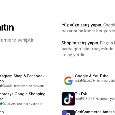
ıtın
Yüz yüze satış yapın.
Shopif
pazarlarına kadar her yerde 
temlere sahiptir.
Shop’ta satış yapın.
Bir çita
harita görünümü sayesinde Sh
kolay yerdir.
stagram Shop & Facebook
Google & YouTube
5 yıldız üzerinden
op
4,5
(5.067)
•
Ücretsiz yük
toplam 5067 değerlendirm
5 yıldız üzerinden
(445)
•
Ücretsiz plan mevcut
lam 445 değerlendirme
mprosys Google Shopping
TikTok
5 yıldız üzerinden
ed
4,8
(15.346)
•
Ücretsiz yü
toplam 15346 değerlendir
5 yıldız üzerinden
(4.352)
•
Free trial available
lam 4352 değerlendirme
op
CedCommerce Amazon