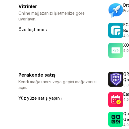
Dr
Vitrinler
Fre
Online mağazanızı işletmenize göre
uyarlayın.
EC
Özelleştirme
Bu
4,9
top
XO
5,0
top
QR
Perakende satış
Qo
Kendi mağazanızı veya geçici mağazanızı
5,0
top
açın.
Ea
Yüz yüze satış yapın
4,9
top
Qu
Ge
4,9
top