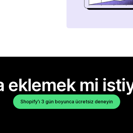
 eklemek mi isti
Shopify'ı 3 gün boyunca ücretsiz deneyin