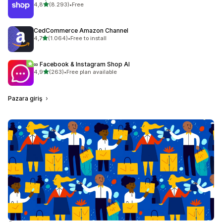
5 yıldız üzerinden
4,8
(8.293)
•
Free
toplam 8293 değerlendirme
CedCommerce Amazon Channel
5 yıldız üzerinden
4,7
(1.064)
•
Free to install
toplam 1064 değerlendirme
∞ Facebook & Instagram Shop AI
5 yıldız üzerinden
4,9
(263)
•
Free plan available
toplam 263 değerlendirme
Pazara giriş