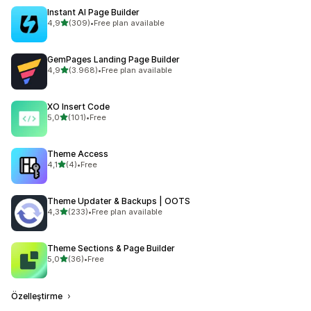
Instant AI Page Builder
5 yıldız üzerinden
4,9
(309)
•
Free plan available
toplam 309 değerlendirme
GemPages Landing Page Builder
5 yıldız üzerinden
4,9
(3.968)
•
Free plan available
toplam 3968 değerlendirme
XO Insert Code
5 yıldız üzerinden
5,0
(101)
•
Free
toplam 101 değerlendirme
Theme Access
5 yıldız üzerinden
4,1
(4)
•
Free
toplam 4 değerlendirme
Theme Updater & Backups | OOTS
5 yıldız üzerinden
4,3
(233)
•
Free plan available
toplam 233 değerlendirme
Theme Sections & Page Builder
5 yıldız üzerinden
5,0
(36)
•
Free
toplam 36 değerlendirme
Özelleştirme