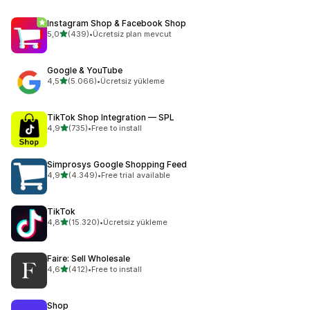
Instagram Shop & Facebook Shop
5 yıldız üzerinden
5,0
(439)
•
Ücretsiz plan mevcut
toplam 439 değerlendirme
Google & YouTube
5 yıldız üzerinden
4,5
(5.066)
•
Ücretsiz yükleme
toplam 5066 değerlendirme
TikTok Shop Integration — SPL
5 yıldız üzerinden
4,9
(735)
•
Free to install
toplam 735 değerlendirme
Simprosys Google Shopping Feed
5 yıldız üzerinden
4,9
(4.349)
•
Free trial available
toplam 4349 değerlendirme
TikTok
5 yıldız üzerinden
4,8
(15.320)
•
Ücretsiz yükleme
toplam 15320 değerlendirme
Faire: Sell Wholesale
5 yıldız üzerinden
4,6
(412)
•
Free to install
toplam 412 değerlendirme
Shop