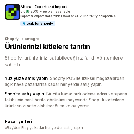
Altera ‑ Export and Import
5 yıldız üzerinden
5,0
(203)
•
Free plan available
toplam 203 değerlendirme
Import & export data with Excel or CSV. Matrixify compatible
Built for Shopify
Shopify ile entegre
Ürünlerinizi kitlelere tanıtın
Shopify, ürünlerinizi satabileceğiniz farklı yöntemlere
sahiptir.
Yüz yüze satış yapın.
Shopify POS ile fiziksel mağazalardan
açık hava pazarlarına kadar her yerde satış yapın.
Shop’ta satış yapın.
Bir çita kadar hızlı ödeme adımı ve sipariş
takibi için canlı harita görünümü sayesinde Shop, tüketicilerin
ürünlerinizi satın alabileceği en kolay yerdir.
Pazar yerleri
eBay’den Etsy’ye kadar her yerden satış yapın.