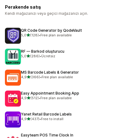
Perakende satış
Kendi mağazanızı veya geçici mağazanızı açın.
QR Code Generator by QodeVault
5 yıldız üzerinden
5,0
(128)
•
Free plan available
toplam 128 değerlendirme
RF — Barkod oluşturucu
5 yıldız üzerinden
5,0
(286)
•
Ücretsiz
toplam 286 değerlendirme
MS Barcode Labels & Generator
5 yıldız üzerinden
4,9
(366)
•
Free plan available
toplam 366 değerlendirme
Easy Appointment Booking App
5 yıldız üzerinden
4,9
(512)
•
Free plan available
toplam 512 değerlendirme
Yanet Retail Barcode Labels
5 yıldız üzerinden
4,9
(437)
•
Free to install
toplam 437 değerlendirme
Easyteam POS Time Clock In