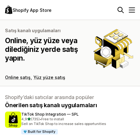
Shopify App Store
Satış kanalı uygulamaları
Online, yüz yüze veya
dilediğiniz yerde satış
yapın.
Online satış
Yüz yüze satış
Shopify’daki satıcılar arasında popüler
Önerilen satış kanalı uygulamaları
TikTok Shop Integration — SPL
5 yıldız üzerinden
4,9
(735)
•
Free to install
toplam 735 değerlendirme
Sell on TikTok Shop to increase sales opportunities
Built for Shopify