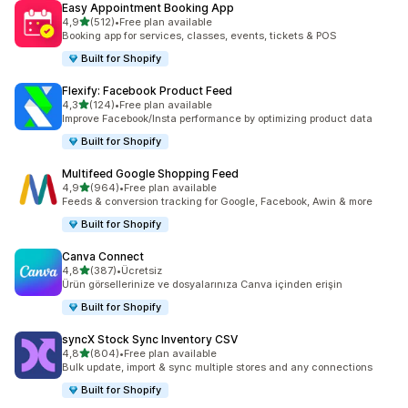
Easy Appointment Booking App
5 yıldız üzerinden
4,9
(512)
•
Free plan available
toplam 512 değerlendirme
Booking app for services, classes, events, tickets & POS
Built for Shopify
Flexify: Facebook Product Feed
5 yıldız üzerinden
4,3
(124)
•
Free plan available
toplam 124 değerlendirme
Improve Facebook/Insta performance by optimizing product data
Built for Shopify
Multifeed Google Shopping Feed
5 yıldız üzerinden
4,9
(964)
•
Free plan available
toplam 964 değerlendirme
Feeds & conversion tracking for Google, Facebook, Awin & more
Built for Shopify
Canva Connect
5 yıldız üzerinden
4,8
(387)
•
Ücretsiz
toplam 387 değerlendirme
Ürün görsellerinize ve dosyalarınıza Canva içinden erişin
Built for Shopify
syncX Stock Sync Inventory CSV
5 yıldız üzerinden
4,8
(804)
•
Free plan available
toplam 804 değerlendirme
Bulk update, import & sync multiple stores and any connections
Built for Shopify