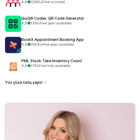
5 yıldız üzerinden
4,9
(298)
•
Free to install
toplam 298 değerlendirme
QuiQR Codes: QR Code Generator
5 yıldız üzerinden
4,9
(39)
•
Free plan available
toplam 39 değerlendirme
BookX Appointment Booking App
5 yıldız üzerinden
4,9
(584)
•
Free plan available
toplam 584 değerlendirme
PML Stock Take Inventory Count
5 yıldız üzerinden
4,9
(73)
•
Free trial available
toplam 73 değerlendirme
Yüz yüze satış yapın