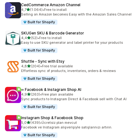
CedCommerce Amazon Channel
5 yıldız üzerinden
4,7
(1.064)
•
Free to install
toplam 1064 değerlendirme
Selling on Amazon becomes Easy with the Amazon Sales Channel
Built for Shopify
SKUGen SKU & Barcode Generator
5 yıldız üzerinden
4,4
(52)
•
Free to install
toplam 52 değerlendirme
Easy to use SKU generator and label printer for your products
Built for Shopify
Shuttle ‑ Sync with Etsy
5 yıldız üzerinden
4,8
(204)
•
Free trial available
toplam 204 değerlendirme
Effortless sync of products, inventories, orders & reviews
Built for Shopify
∞ Facebook & Instagram Shop AI
5 yıldız üzerinden
4,9
(263)
•
Free plan available
toplam 263 değerlendirme
Sync products to Instagram Direct & Facebook sell with Chat AI
Built for Shopify
Instagram Shop & Facebook Shop
5 yıldız üzerinden
5,0
(439)
•
Ücretsiz plan mevcut
toplam 439 değerlendirme
Facebook ve Instagram alışverişiyle satışlarınızı artırın.
Built for Shopify