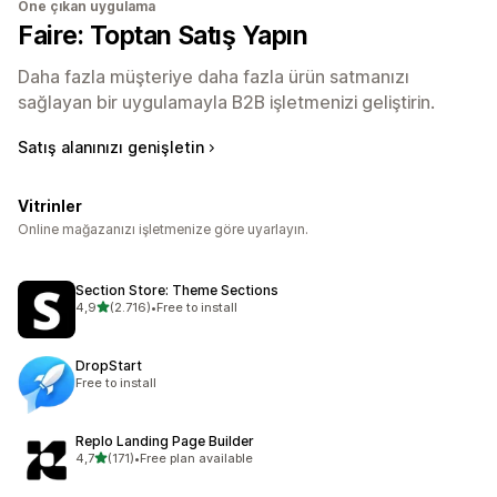
Öne çıkan uygulama
Faire: Toptan Satış Yapın
Daha fazla müşteriye daha fazla ürün satmanızı
sağlayan bir uygulamayla B2B işletmenizi geliştirin.
Satış alanınızı genişletin
Vitrinler
Online mağazanızı işletmenize göre uyarlayın.
Section Store: Theme Sections
5 yıldız üzerinden
4,9
(2.716)
•
Free to install
toplam 2716 değerlendirme
DropStart
Free to install
Replo Landing Page Builder
5 yıldız üzerinden
4,7
(171)
•
Free plan available
toplam 171 değerlendirme