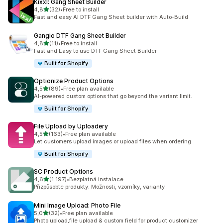
Kixxl: Gang Sheet Builder
z 5 hvězd
4,8
(32)
•
Free to install
Celkový počet recenzí: 32
Fast and easy AI DTF Gang Sheet builder with Auto-Build
Gangio DTF Gang Sheet Builder
z 5 hvězd
4,8
(11)
•
Free to install
Celkový počet recenzí: 11
Fast and Easy to use DTF Gang Sheet Builder
Built for Shopify
Optionize Product Options
z 5 hvězd
4,5
(89)
•
Free plan available
Celkový počet recenzí: 89
AI-powered custom options that go beyond the variant limit.
Built for Shopify
File Upload by Uploadery
z 5 hvězd
4,5
(163)
•
Free plan available
Celkový počet recenzí: 163
Let customers upload images or upload files when ordering
Built for Shopify
SC Product Options
z 5 hvězd
4,6
(1 197)
•
Bezplatná instalace
Celkový počet recenzí: 1197
Přizpůsobte produkty: Možnosti, vzorníky, varianty
Mini Image Upload: Photo File
z 5 hvězd
5,0
(32)
•
Free plan available
Celkový počet recenzí: 32
Photo upload,file upload & custom field for product customizer