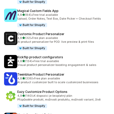
Built for Shopify
Magical Custom Fields App
z 5 hvězd
4,8
(84)
•
Free trial available
Celkový počet recenzí: 84
Upload, Order Notes, Text Box, Date Picker + Checkout Fields
Built for Shopify
Customix Product Personalizer
z 5 hvězd
4,8
(32)
•
Free plan available
Celkový počet recenzí: 32
AI product personalizer for POD: live preview & print files
Built for Shopify
Kickflip product configurators
z 5 hvězd
4,6
(134)
•
Free trial available
Celkový počet recenzí: 134
Visual product personalizer boosting engagement & sales
Teeinblue Product Personalizer
z 5 hvězd
4,8
(336)
•
Free plan available
Celkový počet recenzí: 336
AI product customizer built to scale customized businesses
Eazy Customize Product Options
z 5 hvězd
4,9
(140)
•
K dispozici je bezplatný plán
Celkový počet recenzí: 140
Přizpůsobte produkt, možnosti produktu, možnosti variant, živě
Built for Shopify