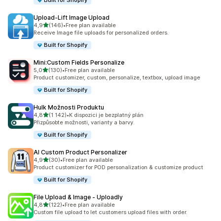
Built for Shopify
Upload‑Lift Image Upload
z 5 hvězd
4,9
(146)
•
Free plan available
Celkový počet recenzí: 146
Receive Image file uploads for personalized orders.
Built for Shopify
Mini:Custom Fields Personalize
z 5 hvězd
5,0
(130)
•
Free plan available
Celkový počet recenzí: 130
Product customizer, custom, personalize, textbox, upload image
Built for Shopify
Hulk Možnosti Produktu
z 5 hvězd
4,8
(1 142)
•
K dispozici je bezplatný plán
Celkový počet recenzí: 1142
Přizpůsobte možnosti, varianty a barvy.
Built for Shopify
AI Custom Product Personalizer
z 5 hvězd
4,9
(30)
•
Free plan available
Celkový počet recenzí: 30
Product customizer for POD personalization & customize product
Built for Shopify
File Upload & Image ‑ Uploadly
z 5 hvězd
4,8
(122)
•
Free plan available
Celkový počet recenzí: 122
Custom file upload to let customers upload files with order.