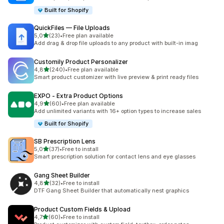
Built for Shopify
QuickFiles — File Uploads
z 5 hvězd
5,0
(23)
•
Free plan available
Celkový počet recenzí: 23
Add drag & drop file uploads to any product with built-in imag
Customily Product Personalizer
z 5 hvězd
4,8
(240)
•
Free plan available
Celkový počet recenzí: 240
Smart product customizer with live preview & print ready files
EXPO ‑ Extra Product Options
z 5 hvězd
4,9
(60)
•
Free plan available
Celkový počet recenzí: 60
Add unlimited variants with 16+ option types to increase sales
Built for Shopify
SB Prescription Lens
z 5 hvězd
5,0
(37)
•
Free to install
Celkový počet recenzí: 37
Smart prescription solution for contact lens and eye glasses
Gang Sheet Builder
z 5 hvězd
4,8
(32)
•
Free to install
Celkový počet recenzí: 32
DTF Gang Sheet Builder that automatically nest graphics
Product Custom Fields & Upload
z 5 hvězd
4,7
(60)
•
Free to install
Celkový počet recenzí: 60