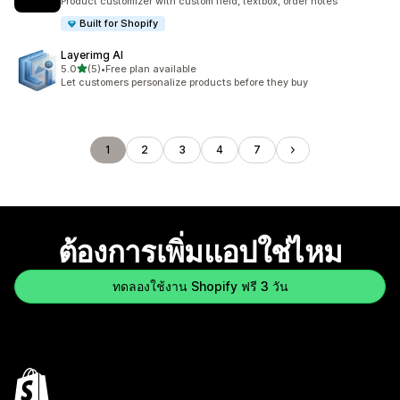
Product customizer with custom field, textbox, order notes
Built for Shopify
Layerimg AI
เต็ม 5 ดาว
5.0
(5)
•
Free plan available
ทั้งหมด 5 รีวิว
Let customers personalize products before they buy
1
2
3
4
7
ต้องการเพิ่มแอปใช่ไหม
ทดลองใช้งาน Shopify ฟรี 3 วัน