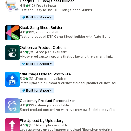
Gangio DTF Gang Sheet Builder
เต็ม 5 ดาว
4.8
(12)
•
Free to install
ทั้งหมด 12 รีวิว
Fast and Easy to use DTF Gang Sheet Builder
Built for Shopify
Kixxl: Gang Sheet Builder
เต็ม 5 ดาว
4.8
(32)
•
Free to install
ทั้งหมด 32 รีวิว
Fast and easy AI DTF Gang Sheet builder with Auto-Build
Optionize Product Options
เต็ม 5 ดาว
4.5
(89)
•
Free plan available
ทั้งหมด 89 รีวิว
AI-powered custom options that go beyond the variant limit.
Built for Shopify
Mini Image Upload: Photo File
เต็ม 5 ดาว
5.0
(31)
•
Free plan available
ทั้งหมด 31 รีวิว
Photo upload,file upload & custom field for product customizer
Built for Shopify
Customily Product Personalizer
เต็ม 5 ดาว
4.8
(239)
•
Free plan available
ทั้งหมด 239 รีวิว
Smart product customizer with live preview & print ready files
File Upload by Uploadery
เต็ม 5 ดาว
4.5
(163)
•
Free plan available
ทั้งหมด 163 รีวิว
Let customers upload images or upload files when ordering