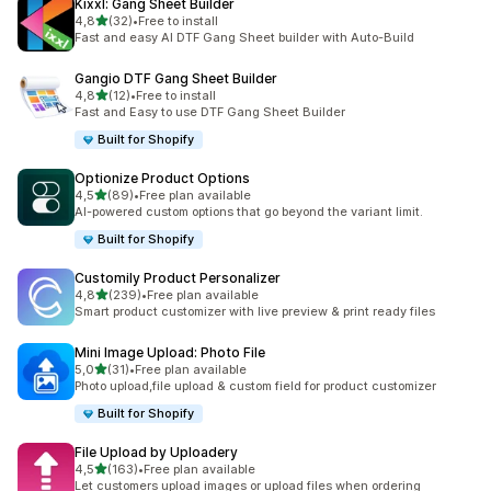
Kixxl: Gang Sheet Builder
z 5 hvězd
4,8
(32)
•
Free to install
Celkový počet recenzí: 32
Fast and easy AI DTF Gang Sheet builder with Auto-Build
Gangio DTF Gang Sheet Builder
z 5 hvězd
4,8
(12)
•
Free to install
Celkový počet recenzí: 12
Fast and Easy to use DTF Gang Sheet Builder
Built for Shopify
Optionize Product Options
z 5 hvězd
4,5
(89)
•
Free plan available
Celkový počet recenzí: 89
AI-powered custom options that go beyond the variant limit.
Built for Shopify
Customily Product Personalizer
z 5 hvězd
4,8
(239)
•
Free plan available
Celkový počet recenzí: 239
Smart product customizer with live preview & print ready files
Mini Image Upload: Photo File
z 5 hvězd
5,0
(31)
•
Free plan available
Celkový počet recenzí: 31
Photo upload,file upload & custom field for product customizer
Built for Shopify
File Upload by Uploadery
z 5 hvězd
4,5
(163)
•
Free plan available
Celkový počet recenzí: 163
Let customers upload images or upload files when ordering