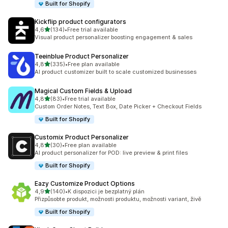
Built for Shopify
Kickflip product configurators
z 5 hvězd
4,6
(134)
•
Free trial available
Celkový počet recenzí: 134
Visual product personalizer boosting engagement & sales
Teeinblue Product Personalizer
z 5 hvězd
4,8
(335)
•
Free plan available
Celkový počet recenzí: 335
AI product customizer built to scale customized businesses
Magical Custom Fields & Upload
z 5 hvězd
4,8
(83)
•
Free trial available
Celkový počet recenzí: 83
Custom Order Notes, Text Box, Date Picker + Checkout Fields
Built for Shopify
Customix Product Personalizer
z 5 hvězd
4,8
(30)
•
Free plan available
Celkový počet recenzí: 30
AI product personalizer for POD: live preview & print files
Built for Shopify
Eazy Customize Product Options
z 5 hvězd
4,9
(140)
•
K dispozici je bezplatný plán
Celkový počet recenzí: 140
Přizpůsobte produkt, možnosti produktu, možnosti variant, živě
Built for Shopify