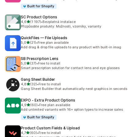
Built for Shopify
SC Product Options
z 5 hvězd
4,6
(1 197)
•
Bezplatná instalace
Celkový počet recenzí: 1197
Přizpůsobte produkty: Možnosti, vzorníky, varianty
QuickFiles — File Uploads
z 5 hvězd
5,0
(21)
•
Free plan available
Celkový počet recenzí: 21
Add drag & drop file uploads to any product with built-in imag
SB Prescription Lens
z 5 hvězd
5,0
(37)
•
Free to install
Celkový počet recenzí: 37
Smart prescription solution for contact lens and eye glasses
Gang Sheet Builder
z 5 hvězd
4,8
(32)
•
Free to install
Celkový počet recenzí: 32
Gang Sheet Builder that automatically nest graphics in seconds
EXPO ‑ Extra Product Options
z 5 hvězd
4,9
(60)
•
Free plan available
Celkový počet recenzí: 60
Add unlimited variants with 16+ option types to increase sales
Built for Shopify
Product Custom Fields & Upload
z 5 hvězd
4,7
(60)
•
Free to install
Celkový počet recenzí: 60