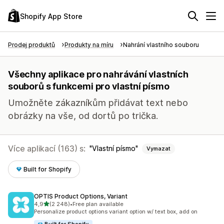
Shopify App Store
Prodej produktů
Produkty na míru
Nahrání vlastního souboru
Všechny aplikace pro nahrávání vlastních
souborů s funkcemi pro vlastní písmo
Umožněte zákazníkům přidávat text nebo
obrázky na vše, od dortů po trička.
Více aplikací (163) s:
Vlastní písmo
Vymazat
Built for Shopify
OPTIS Product Options, Variant
z 5 hvězd
4,9
(2 248)
•
Free plan available
Celkový počet recenzí: 2248
Personalize product options variant option w/ text box, add on