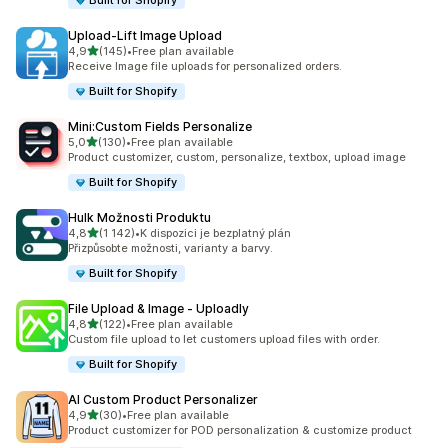
Built for Shopify
Upload‑Lift Image Upload
z 5 hvězd
4,9
(145)
•
Free plan available
Celkový počet recenzí: 145
Receive Image file uploads for personalized orders.
Built for Shopify
Mini:Custom Fields Personalize
z 5 hvězd
5,0
(130)
•
Free plan available
Celkový počet recenzí: 130
Product customizer, custom, personalize, textbox, upload image
Built for Shopify
Hulk Možnosti Produktu
z 5 hvězd
4,8
(1 142)
•
K dispozici je bezplatný plán
Celkový počet recenzí: 1142
Přizpůsobte možnosti, varianty a barvy.
Built for Shopify
File Upload & Image ‑ Uploadly
z 5 hvězd
4,8
(122)
•
Free plan available
Celkový počet recenzí: 122
Custom file upload to let customers upload files with order.
Built for Shopify
AI Custom Product Personalizer
z 5 hvězd
4,9
(30)
•
Free plan available
Celkový počet recenzí: 30
Product customizer for POD personalization & customize product