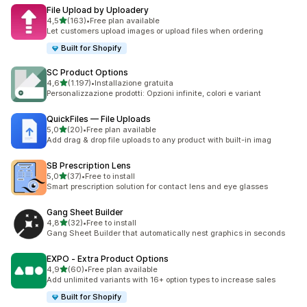
File Upload by Uploadery
stelle su 5
4,5
(163)
•
Free plan available
163 recensioni totali
Let customers upload images or upload files when ordering
Built for Shopify
SC Product Options
stelle su 5
4,6
(1.197)
•
Installazione gratuita
1197 recensioni totali
Personalizzazione prodotti: Opzioni infinite, colori e variant
QuickFiles — File Uploads
stelle su 5
5,0
(20)
•
Free plan available
20 recensioni totali
Add drag & drop file uploads to any product with built-in imag
SB Prescription Lens
stelle su 5
5,0
(37)
•
Free to install
37 recensioni totali
Smart prescription solution for contact lens and eye glasses
Gang Sheet Builder
stelle su 5
4,8
(32)
•
Free to install
32 recensioni totali
Gang Sheet Builder that automatically nest graphics in seconds
EXPO ‑ Extra Product Options
stelle su 5
4,9
(60)
•
Free plan available
60 recensioni totali
Add unlimited variants with 16+ option types to increase sales
Built for Shopify