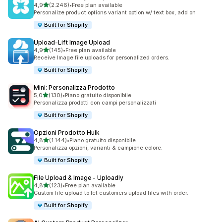
stelle su 5
4,9
(2.246)
•
Free plan available
2246 recensioni totali
Personalize product options variant option w/ text box, add on
Built for Shopify
Upload‑Lift Image Upload
stelle su 5
4,9
(145)
•
Free plan available
145 recensioni totali
Receive Image file uploads for personalized orders.
Built for Shopify
Mini: Personalizza Prodotto
stelle su 5
5,0
(130)
•
Piano gratuito disponibile
130 recensioni totali
Personalizza prodotti con campi personalizzati
Built for Shopify
Opzioni Prodotto Hulk
stelle su 5
4,8
(1.144)
•
Piano gratuito disponibile
1144 recensioni totali
Personalizza opzioni, varianti & campione colore.
Built for Shopify
File Upload & Image ‑ Uploadly
stelle su 5
4,8
(123)
•
Free plan available
123 recensioni totali
Custom file upload to let customers upload files with order.
Built for Shopify