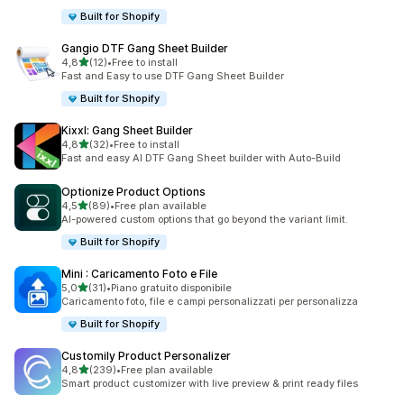
Built for Shopify
Gangio DTF Gang Sheet Builder
stelle su 5
4,8
(12)
•
Free to install
12 recensioni totali
Fast and Easy to use DTF Gang Sheet Builder
Built for Shopify
Kixxl: Gang Sheet Builder
stelle su 5
4,8
(32)
•
Free to install
32 recensioni totali
Fast and easy AI DTF Gang Sheet builder with Auto-Build
Optionize Product Options
stelle su 5
4,5
(89)
•
Free plan available
89 recensioni totali
AI-powered custom options that go beyond the variant limit.
Built for Shopify
Mini : Caricamento Foto e File
stelle su 5
5,0
(31)
•
Piano gratuito disponibile
31 recensioni totali
Caricamento foto, file e campi personalizzati per personalizza
Built for Shopify
Customily Product Personalizer
stelle su 5
4,8
(239)
•
Free plan available
239 recensioni totali
Smart product customizer with live preview & print ready files