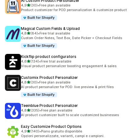
AI Custom Product Personalizer
stelle su 5
4,9
(30)
•
Free plan available
30 recensioni totali
Product customizer for POD personalization & customize product
Built for Shopify
Magical Custom Fields & Upload
stelle su 5
4,8
(84)
•
Free trial available
84 recensioni totali
Custom Order Notes, Text Box, Date Picker + Checkout Fields
Built for Shopify
Kickflip product configurators
stelle su 5
4,6
(134)
•
Free trial available
134 recensioni totali
Visual product personalizer boosting engagement & sales
Customix Product Personalizer
stelle su 5
4,8
(30)
•
Free plan available
30 recensioni totali
AI product personalizer for POD: live preview & print files
Built for Shopify
Teeinblue Product Personalizer
stelle su 5
4,8
(335)
•
Free plan available
335 recensioni totali
AI product customizer built to scale customized businesses
Eazy Customize Product Options
stelle su 5
4,9
(140)
•
Piano gratuito disponibile
140 recensioni totali
Opzioni personalizzate, varianti, campi e campioni.