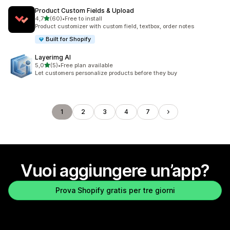
Product Custom Fields & Upload
stelle su 5
4,7
(60)
•
Free to install
60 recensioni totali
Product customizer with custom field, textbox, order notes
Built for Shopify
Layerimg AI
stelle su 5
5,0
(5)
•
Free plan available
5 recensioni totali
Let customers personalize products before they buy
1
2
3
4
7
Vuoi aggiungere un’app?
Prova Shopify gratis per tre giorni