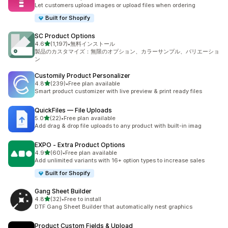
合計レビュー数：163件
Let customers upload images or upload files when ordering
Built for Shopify
SC Product Options
5つ星中
4.6
(1,197)
•
無料インストール
合計レビュー数：1197件
製品のカスタマイズ：無限のオプション、カラーサンプル、バリエーショ
ン
Customily Product Personalizer
5つ星中
4.8
(239)
•
Free plan available
合計レビュー数：239件
Smart product customizer with live preview & print ready files
QuickFiles — File Uploads
5つ星中
5.0
(22)
•
Free plan available
合計レビュー数：22件
Add drag & drop file uploads to any product with built-in imag
EXPO ‑ Extra Product Options
5つ星中
4.9
(60)
•
Free plan available
合計レビュー数：60件
Add unlimited variants with 16+ option types to increase sales
Built for Shopify
Gang Sheet Builder
5つ星中
4.8
(32)
•
Free to install
合計レビュー数：32件
DTF Gang Sheet Builder that automatically nest graphics
Product Custom Fields & Upload