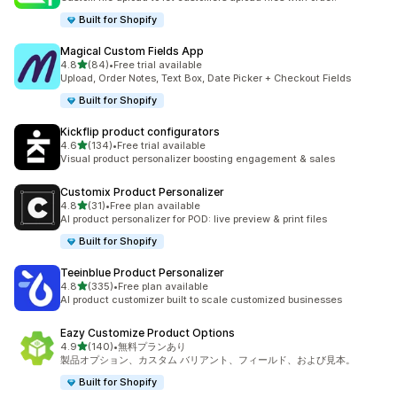
Built for Shopify
Magical Custom Fields App
5つ星中
4.8
(84)
•
Free trial available
合計レビュー数：84件
Upload, Order Notes, Text Box, Date Picker + Checkout Fields
Built for Shopify
Kickflip product configurators
5つ星中
4.6
(134)
•
Free trial available
合計レビュー数：134件
Visual product personalizer boosting engagement & sales
Customix Product Personalizer
5つ星中
4.8
(31)
•
Free plan available
合計レビュー数：31件
AI product personalizer for POD: live preview & print files
Built for Shopify
Teeinblue Product Personalizer
5つ星中
4.8
(335)
•
Free plan available
合計レビュー数：335件
AI product customizer built to scale customized businesses
Eazy Customize Product Options
5つ星中
4.9
(140)
•
無料プランあり
合計レビュー数：140件
製品オプション、カスタム バリアント、フィールド、および見本。
Built for Shopify