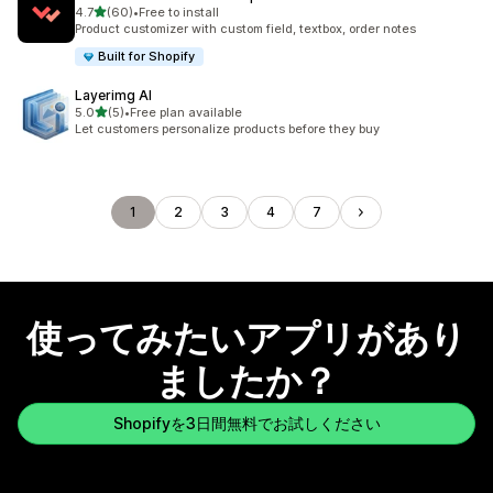
5つ星中
4.7
(60)
•
Free to install
合計レビュー数：60件
Product customizer with custom field, textbox, order notes
Built for Shopify
Layerimg AI
5つ星中
5.0
(5)
•
Free plan available
合計レビュー数：5件
Let customers personalize products before they buy
1
2
3
4
7
使ってみたいアプリがあり
ましたか？
Shopifyを3日間無料でお試しください