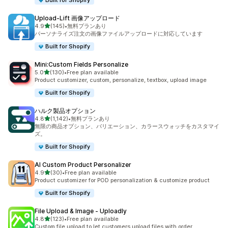
Built for Shopify
Upload‑Lift 画像アップロード
5つ星中
4.9
(145)
•
無料プランあり
合計レビュー数：145件
パーソナライズ注文の画像ファイルアップロードに対応しています
Built for Shopify
Mini:Custom Fields Personalize
5つ星中
5.0
(130)
•
Free plan available
合計レビュー数：130件
Product customizer, custom, personalize, textbox, upload image
Built for Shopify
ハルク製品オプション
5つ星中
4.8
(1,142)
•
無料プランあり
合計レビュー数：1142件
無限の商品オプション、バリエーション、カラースウォッチをカスタマイ
ズ。
Built for Shopify
AI Custom Product Personalizer
5つ星中
4.9
(30)
•
Free plan available
合計レビュー数：30件
Product customizer for POD personalization & customize product
Built for Shopify
File Upload & Image ‑ Uploadly
5つ星中
4.8
(123)
•
Free plan available
合計レビュー数：123件
Custom file upload to let customers upload files with order.