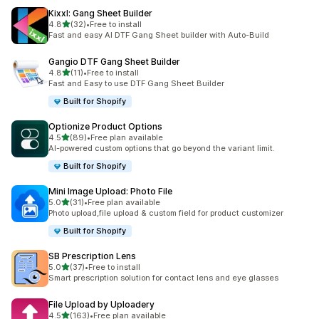
Kixxl: Gang Sheet Builder
5つ星中
4.8
(32)
•
Free to install
合計レビュー数：32件
Fast and easy AI DTF Gang Sheet builder with Auto-Build
Gangio DTF Gang Sheet Builder
5つ星中
4.8
(11)
•
Free to install
合計レビュー数：11件
Fast and Easy to use DTF Gang Sheet Builder
Built for Shopify
Optionize Product Options
5つ星中
4.5
(89)
•
Free plan available
合計レビュー数：89件
AI-powered custom options that go beyond the variant limit.
Built for Shopify
Mini Image Upload: Photo File
5つ星中
5.0
(31)
•
Free plan available
合計レビュー数：31件
Photo upload,file upload & custom field for product customizer
Built for Shopify
SB Prescription Lens
5つ星中
5.0
(37)
•
Free to install
合計レビュー数：37件
Smart prescription solution for contact lens and eye glasses
File Upload by Uploadery
5つ星中
4.5
(163)
•
Free plan available