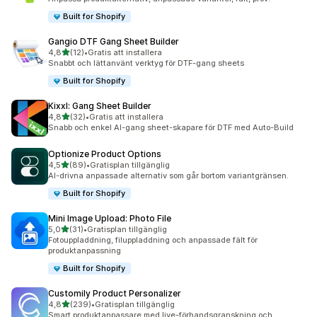
Built for Shopify
Gangio DTF Gang Sheet Builder
av 5 stjärnor
4,8
(12)
•
Gratis att installera
12 recensioner totalt
Snabbt och lättanvänt verktyg för DTF-gang sheets
Built for Shopify
Kixxl: Gang Sheet Builder
av 5 stjärnor
4,8
(32)
•
Gratis att installera
32 recensioner totalt
Snabb och enkel AI-gang sheet-skapare för DTF med Auto-Build
Optionize Product Options
av 5 stjärnor
4,5
(89)
•
Gratisplan tillgänglig
89 recensioner totalt
AI-drivna anpassade alternativ som går bortom variantgränsen.
Built for Shopify
Mini Image Upload: Photo File
av 5 stjärnor
5,0
(31)
•
Gratisplan tillgänglig
31 recensioner totalt
Fotouppladdning, filuppladdning och anpassade fält för
produktanpassning
Built for Shopify
Customily Product Personalizer
av 5 stjärnor
4,8
(239)
•
Gratisplan tillgänglig
239 recensioner totalt
Smart produktanpassare med live-förhandsgranskning och