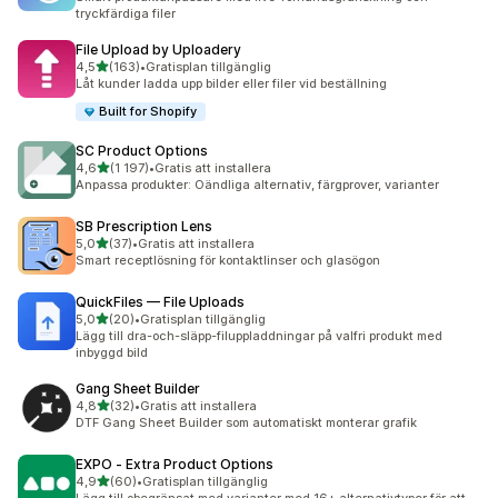
tryckfärdiga filer
File Upload by Uploadery
av 5 stjärnor
4,5
(163)
•
Gratisplan tillgänglig
163 recensioner totalt
Låt kunder ladda upp bilder eller filer vid beställning
Built for Shopify
SC Product Options
av 5 stjärnor
4,6
(1 197)
•
Gratis att installera
1197 recensioner totalt
Anpassa produkter: Oändliga alternativ, färgprover, varianter
SB Prescription Lens
av 5 stjärnor
5,0
(37)
•
Gratis att installera
37 recensioner totalt
Smart receptlösning för kontaktlinser och glasögon
QuickFiles — File Uploads
av 5 stjärnor
5,0
(20)
•
Gratisplan tillgänglig
20 recensioner totalt
Lägg till dra-och-släpp-filuppladdningar på valfri produkt med
inbyggd bild
Gang Sheet Builder
av 5 stjärnor
4,8
(32)
•
Gratis att installera
32 recensioner totalt
DTF Gang Sheet Builder som automatiskt monterar grafik
EXPO ‑ Extra Product Options
av 5 stjärnor
4,9
(60)
•
Gratisplan tillgänglig
60 recensioner totalt