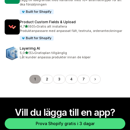
Lägg till obegränsat med varianter med 16+ alternativtyper för att
öka försäljningen
Built for Shopify
Product Custom Fields & Upload
av 5 stjärnor
4,7
(60)
•
Gratis att installera
60 recensioner totalt
Produktanpassare med anpassat fält, textruta, orderanteckningar
Built for Shopify
Layerimg AI
av 5 stjärnor
5,0
(5)
•
Gratisplan tillgänglig
5 recensioner totalt
Låt kunder anpassa produkter innan de köper
1
2
3
4
7
Vill du lägga till en app?
Prova Shopify gratis i 3 dagar