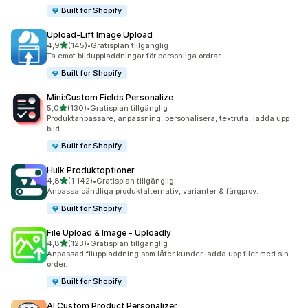
Built for Shopify
Upload‑Lift Image Upload
av 5 stjärnor
4,9
(145)
•
Gratisplan tillgänglig
145 recensioner totalt
Ta emot bilduppladdningar för personliga ordrar.
Built for Shopify
Mini:Custom Fields Personalize
av 5 stjärnor
5,0
(130)
•
Gratisplan tillgänglig
130 recensioner totalt
Produktanpassare, anpassning, personalisera, textruta, ladda upp
bild
Built for Shopify
Hulk Produktoptioner
av 5 stjärnor
4,8
(1 142)
•
Gratisplan tillgänglig
1142 recensioner totalt
Anpassa oändliga produktalternativ, varianter & färgprov.
Built for Shopify
File Upload & Image ‑ Uploadly
av 5 stjärnor
4,8
(123)
•
Gratisplan tillgänglig
123 recensioner totalt
Anpassad filuppladdning som låter kunder ladda upp filer med sin
order.
Built for Shopify
AI Custom Product Personalizer