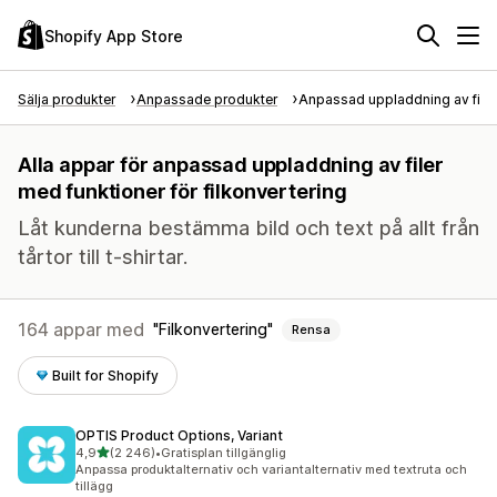
Shopify App Store
Sälja produkter
Anpassade produkter
Anpassad uppladdning av filer
Alla appar för anpassad uppladdning av filer
med funktioner för filkonvertering
Låt kunderna bestämma bild och text på allt från
tårtor till t-shirtar.
164 appar med
Filkonvertering
Rensa
Built for Shopify
OPTIS Product Options, Variant
av 5 stjärnor
4,9
(2 246)
•
Gratisplan tillgänglig
2246 recensioner totalt
Anpassa produktalternativ och variantalternativ med textruta och
tillägg