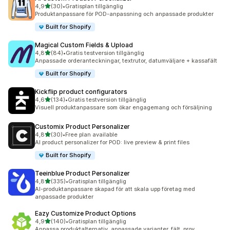
av 5 stjärnor
4,9
(30)
•
Gratisplan tillgänglig
30 recensioner totalt
Produktanpassare för POD-anpassning och anpassade produkter
Built for Shopify
Magical Custom Fields & Upload
av 5 stjärnor
4,8
(84)
•
Gratis testversion tillgänglig
84 recensioner totalt
Anpassade orderanteckningar, textrutor, datumväljare + kassafält
Built for Shopify
Kickflip product configurators
av 5 stjärnor
4,6
(134)
•
Gratis testversion tillgänglig
134 recensioner totalt
Visuell produktanpassare som ökar engagemang och försäljning
Customix Product Personalizer
av 5 stjärnor
4,8
(30)
•
Free plan available
30 recensioner totalt
AI product personalizer for POD: live preview & print files
Built for Shopify
Teeinblue Product Personalizer
av 5 stjärnor
4,8
(335)
•
Gratisplan tillgänglig
335 recensioner totalt
AI-produktanpassare skapad för att skala upp företag med
anpassade produkter
Eazy Customize Product Options
av 5 stjärnor
4,9
(140)
•
Gratisplan tillgänglig
140 recensioner totalt
Anpassa produktalternativ, anpassade varianter, fält, prov.