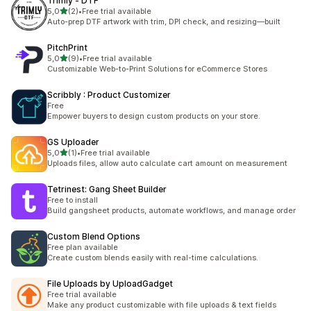
Trimly ‑ DTF
5 yıldız üzerinden
5,0
(2)
•
Free trial available
toplam 2 değerlendirme
Auto-prep DTF artwork with trim, DPI check, and resizing—built
PitchPrint
5 yıldız üzerinden
5,0
(9)
•
Free trial available
toplam 9 değerlendirme
Customizable Web-to-Print Solutions for eCommerce Stores
Scribbly : Product Customizer
Free
Empower buyers to design custom products on your store.
GS Uploader
5 yıldız üzerinden
5,0
(1)
•
Free trial available
toplam 1 değerlendirme
Uploads files, allow auto calculate cart amount on measurement
Tetrinest: Gang Sheet Builder
Free to install
Build gangsheet products, automate workflows, and manage order
Custom Blend Options
Free plan available
Create custom blends easily with real-time calculations.
File Uploads by UploadGadget
Free trial available
Make any product customizable with file uploads & text fields