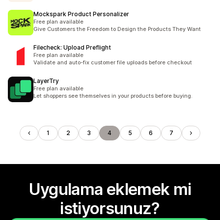
Mockspark Product Personalizer
Free plan available
Give Customers the Freedom to Design the Products They Want
Filecheck: Upload Preflight
Free plan available
Validate and auto-fix customer file uploads before checkout
LayerTry
Free plan available
Let shoppers see themselves in your products before buying.
1
2
3
4
5
6
7
Uygulama eklemek mi
istiyorsunuz?