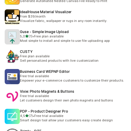
Generate Automated Nested Canvas File Ready to Print
IdealHouse Material Visualizer
From $39/month
Visualize fabric, wallpaper or rugs in any room instantly.
Guse ‑ Simple Image Upload
5 yıldız üzerinden
5,0
(1)
•
Free plan available
toplam 1 değerlendirme
Most simple to install and simple to use file uploading app
CUSTY
Free plan available
Sell personalized products with live customization
Business Card WEPNP Editor
Free trial available
Empower your e-commerce customers to customize their products.
Vixie: Photo Magnets & Buttons
Free trial available
Let customers design their own photo magnets and buttons
PDP ‑ Product Designer Pro
5 yıldız üzerinden
4,5
(7)
•
Free trial available
toplam 7 değerlendirme
Smart design tool allow your customers easy create design