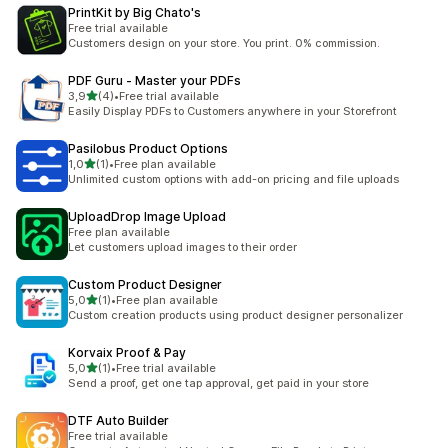
PrintKit by Big Chato's
Free trial available
Customers design on your store. You print. 0% commission.
PDF Guru ‑ Master your PDFs
5 yıldız üzerinden
3,9
(4)
•
Free trial available
toplam 4 değerlendirme
Easily Display PDFs to Customers anywhere in your Storefront
Pasilobus Product Options
5 yıldız üzerinden
1,0
(1)
•
Free plan available
toplam 1 değerlendirme
Unlimited custom options with add-on pricing and file uploads
UploadDrop Image Upload
Free plan available
Let customers upload images to their order
Custom Product Designer
5 yıldız üzerinden
5,0
(1)
•
Free plan available
toplam 1 değerlendirme
Custom creation products using product designer personalizer
Korvaix Proof & Pay
5 yıldız üzerinden
5,0
(1)
•
Free trial available
toplam 1 değerlendirme
Send a proof, get one tap approval, get paid in your store
DTF Auto Builder
Free trial available