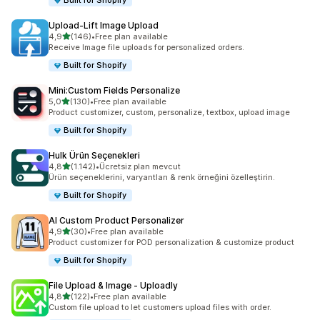
Built for Shopify
Upload‑Lift Image Upload
5 yıldız üzerinden
4,9
(146)
•
Free plan available
toplam 146 değerlendirme
Receive Image file uploads for personalized orders.
Built for Shopify
Mini:Custom Fields Personalize
5 yıldız üzerinden
5,0
(130)
•
Free plan available
toplam 130 değerlendirme
Product customizer, custom, personalize, textbox, upload image
Built for Shopify
Hulk Ürün Seçenekleri
5 yıldız üzerinden
4,8
(1.142)
•
Ücretsiz plan mevcut
toplam 1142 değerlendirme
Ürün seçeneklerini, varyantları & renk örneğini özelleştirin.
Built for Shopify
AI Custom Product Personalizer
5 yıldız üzerinden
4,9
(30)
•
Free plan available
toplam 30 değerlendirme
Product customizer for POD personalization & customize product
Built for Shopify
File Upload & Image ‑ Uploadly
5 yıldız üzerinden
4,8
(122)
•
Free plan available
toplam 122 değerlendirme
Custom file upload to let customers upload files with order.