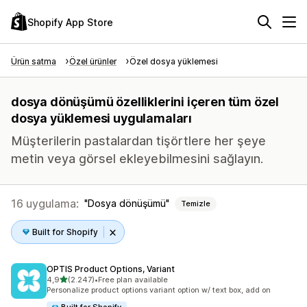
Shopify App Store
Ürün satma
Özel ürünler
Özel dosya yüklemesi
dosya dönüşümü özelliklerini içeren tüm özel
dosya yüklemesi uygulamaları
Müşterilerin pastalardan tişörtlere her şeye
metin veya görsel ekleyebilmesini sağlayın.
16 uygulama:
Dosya dönüşümü
Temizle
Built for Shopify
OPTIS Product Options, Variant
5 yıldız üzerinden
4,9
(2.247)
•
Free plan available
toplam 2247 değerlendirme
Personalize product options variant option w/ text box, add on