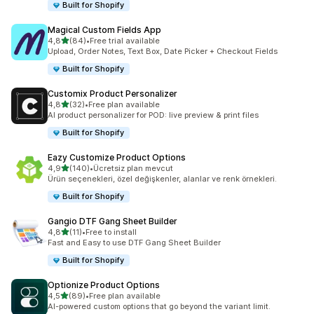
Built for Shopify
Magical Custom Fields App
5 yıldız üzerinden
4,8
(84)
•
Free trial available
toplam 84 değerlendirme
Upload, Order Notes, Text Box, Date Picker + Checkout Fields
Built for Shopify
Customix Product Personalizer
5 yıldız üzerinden
4,8
(32)
•
Free plan available
toplam 32 değerlendirme
AI product personalizer for POD: live preview & print files
Built for Shopify
Eazy Customize Product Options
5 yıldız üzerinden
4,9
(140)
•
Ücretsiz plan mevcut
toplam 140 değerlendirme
Ürün seçenekleri, özel değişkenler, alanlar ve renk örnekleri.
Built for Shopify
Gangio DTF Gang Sheet Builder
5 yıldız üzerinden
4,8
(11)
•
Free to install
toplam 11 değerlendirme
Fast and Easy to use DTF Gang Sheet Builder
Built for Shopify
Optionize Product Options
5 yıldız üzerinden
4,5
(89)
•
Free plan available
toplam 89 değerlendirme
AI-powered custom options that go beyond the variant limit.