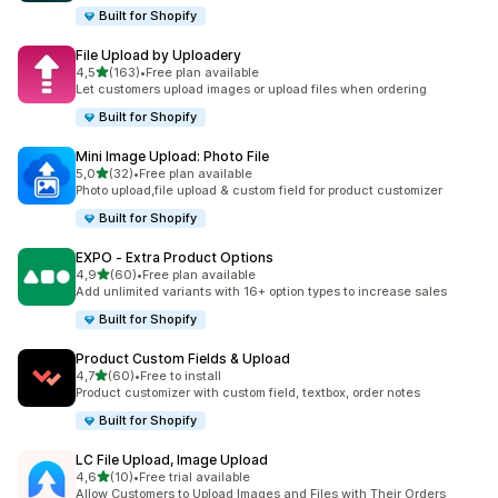
Built for Shopify
File Upload by Uploadery
5 yıldız üzerinden
4,5
(163)
•
Free plan available
toplam 163 değerlendirme
Let customers upload images or upload files when ordering
Built for Shopify
Mini Image Upload: Photo File
5 yıldız üzerinden
5,0
(32)
•
Free plan available
toplam 32 değerlendirme
Photo upload,file upload & custom field for product customizer
Built for Shopify
EXPO ‑ Extra Product Options
5 yıldız üzerinden
4,9
(60)
•
Free plan available
toplam 60 değerlendirme
Add unlimited variants with 16+ option types to increase sales
Built for Shopify
Product Custom Fields & Upload
5 yıldız üzerinden
4,7
(60)
•
Free to install
toplam 60 değerlendirme
Product customizer with custom field, textbox, order notes
Built for Shopify
LC File Upload, Image Upload
5 yıldız üzerinden
4,6
(10)
•
Free trial available
toplam 10 değerlendirme
Allow Customers to Upload Images and Files with Their Orders