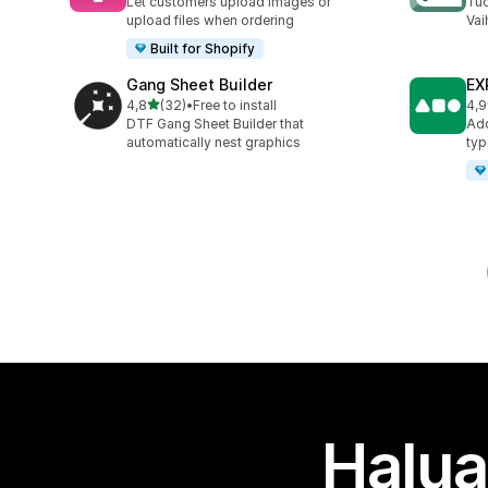
Let customers upload images or
Tuo
upload files when ordering
Vai
Built for Shopify
Gang Sheet Builder
EX
/ 5 tähteä
4,8
(32)
•
Free to install
4,9
32 arvostelua yhteensä
60 
DTF Gang Sheet Builder that
Add
automatically nest graphics
typ
Halua