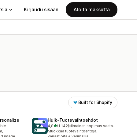
ksia
Kirjaudu sisään
Aloita maksutta
Built for Shopify
rsonalize
Hulk‑Tuotevaihtoehdot
/ 5 tähteä
able
4,8
(1 142)
•
Ilmainen sopimus saatavilla
1142 arvostelua yhteensä
m,
Muokkaa tuote­vaihtoehtoja,
oad image
variaatioita & värimallia.