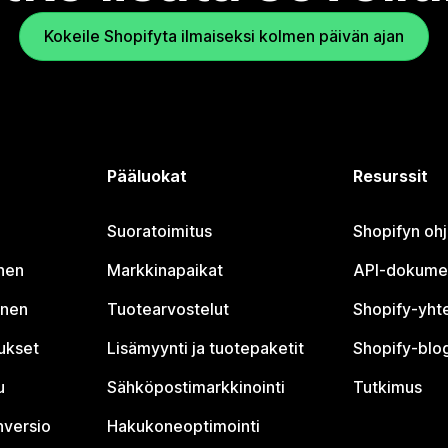
Kokeile Shopifyta ilmaiseksi kolmen päivän ajan
Pääluokat
Resurssit
Suoratoimitus
Shopifyn oh
nen
Markkinapaikat
API-dokume
inen
Tuotearvostelut
Shopify-yht
tukset
Lisämyynti ja tuotepaketit
Shopify-blog
u
Sähköpostimarkkinointi
Tutkimus
nversio
Hakukoneoptimointi