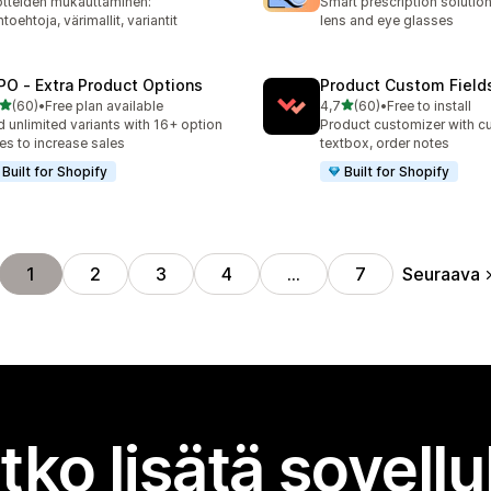
tteiden mukauttaminen:
Smart prescription solution
htoehtoja, värimallit, variantit
lens and eye glasses
PO ‑ Extra Product Options
Product Custom Field
/ 5 tähteä
/ 5 tähteä
(60)
•
Free plan available
4,7
(60)
•
Free to install
arvostelua yhteensä
60 arvostelua yhteensä
 unlimited variants with 16+ option
Product customizer with cu
es to increase sales
textbox, order notes
Built for Shopify
Built for Shopify
Seuraava
1
2
3
4
…
7
tko lisätä sovell