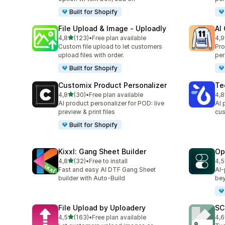
Built for Shopify
File Upload & Image ‑ Uploadly
AI
/ 5 tähteä
4,8
(123)
•
Free plan available
4,9
123 arvostelua yhteensä
30 
Custom file upload to let customers
Pro
upload files with order.
per
Built for Shopify
Customix Product Personalizer
Te
/ 5 tähteä
4,8
(30)
•
Free plan available
4,8
30 arvostelua yhteensä
335
AI product personalizer for POD: live
AI 
preview & print files
cus
Built for Shopify
Kixxl: Gang Sheet Builder
Op
/ 5 tähteä
4,8
(32)
•
Free to install
4,5
32 arvostelua yhteensä
89 
Fast and easy AI DTF Gang Sheet
AI-
builder with Auto-Build
bey
File Upload by Uploadery
SC
/ 5 tähteä
4,5
(163)
•
Free plan available
4,6
163 arvostelua yhteensä
119