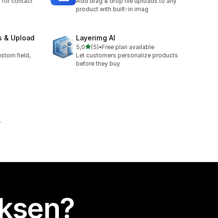
 for contact
Add drag & drop file uploads to any
product with built-in imag
s & Upload
Layerimg AI
/ 5 tähteä
5,0
(5)
•
Free plan available
5 arvostelua yhteensä
stom field,
Let customers personalize products
before they buy
uksen?