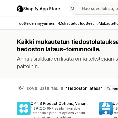
Shopify App Store
Tuotteiden myyminen
Mukautetut tuotteet
Mukautettu
Kaikki mukautetun tiedostolataukse
tiedoston lataus-toiminnoille.
Anna asiakkaiden lisätä omia tekstejään t
paitoihin.
164 sovellusta haulla
Tiedoston lataus
Tyhjen
OPTIS Product Options, Variant
Up
/ 5 tähteä
4,9
(2 246)
•
Free plan available
4,9
2246 arvostelua yhteensä
145
Personalize product options variant
Rec
option w/ text box, add on
per