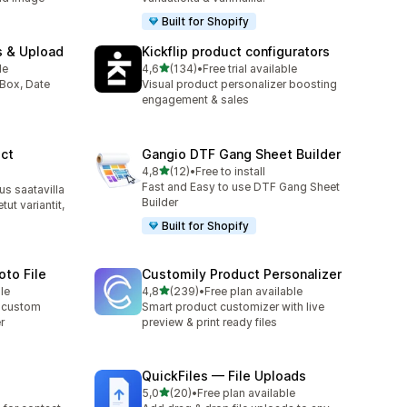
Built for Shopify
s & Upload
Kickflip product configurators
/ 5 tähteä
le
4,6
(134)
•
Free trial available
134 arvostelua yhteensä
Box, Date
Visual product personalizer boosting
engagement & sales
ct
Gangio DTF Gang Sheet Builder
/ 5 tähteä
4,8
(12)
•
Free to install
12 arvostelua yhteensä
Fast and Easy to use DTF Gang Sheet
s saatavilla
Builder
ut variantit,
Built for Shopify
oto File
Customily Product Personalizer
/ 5 tähteä
le
4,8
(239)
•
Free plan available
239 arvostelua yhteensä
& custom
Smart product customizer with live
r
preview & print ready files
QuickFiles — File Uploads
/ 5 tähteä
5,0
(20)
•
Free plan available
20 arvostelua yhteensä