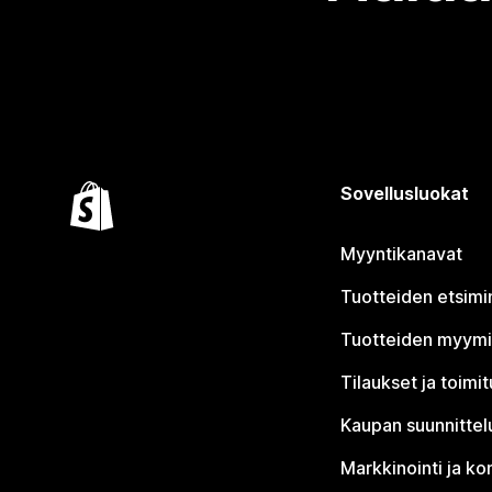
Sovellusluokat
Myyntikanavat
Tuotteiden etsimi
Tuotteiden myym
Tilaukset ja toimi
Kaupan suunnittel
Markkinointi ja ko