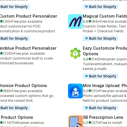
Built for Shopify
Built for Shopify
 Custom Product Personalizer
Magical Custom Field
/ 5 tähteä
/ 5 tähteä
(30)
•
Free plan available
4,8
(84)
•
Free trial availab
arvostelua yhteensä
84 arvostelua yhteensä
duct customizer for POD
Custom Order Notes, Text 
sonalization & customize product
Picker + Checkout Fields
Built for Shopify
Built for Shopify
einblue Product Personalizer
Eazy Customize Produ
/ 5 tähteä
(335)
•
Free plan available
Options
 arvostelua yhteensä
product customizer built to scale
/ 5 tähteä
4,9
(140)
•
Ilmainen sopimu
140 arvostelua yhteensä
tomized businesses
Tuotevaihtoehdot, mukautet
kentät ja mallit.
Built for Shopify
tionize Product Options
Mini Image Upload: Ph
/ 5 tähteä
/ 5 tähteä
(89)
•
Free plan available
5,0
(31)
•
Free plan availab
arvostelua yhteensä
31 arvostelua yhteensä
powered custom options that go
Photo upload,file upload 
ond the variant limit.
field for product customize
Built for Shopify
Built for Shopify
 Product Options
SB Prescription Lens
/ 5 tähteä
/ 5 tähteä
(1 197)
•
Ilmainen asennus
5,0
(37)
•
Free to install
7 arvostelua yhteensä
37 arvostelua yhteensä