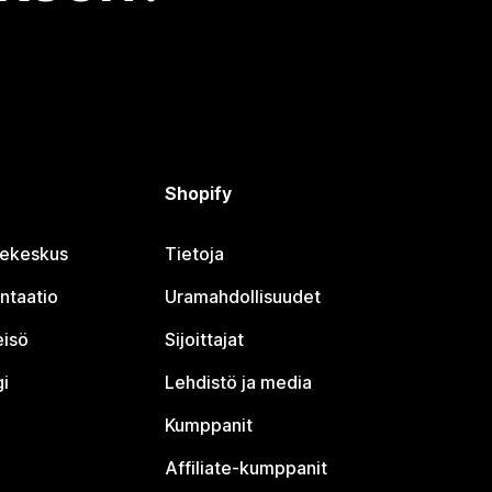
Shopify
jekeskus
Tietoja
ntaatio
Uramahdollisuudet
eisö
Sijoittajat
i
Lehdistö ja media
Kumppanit
Affiliate-kumppanit