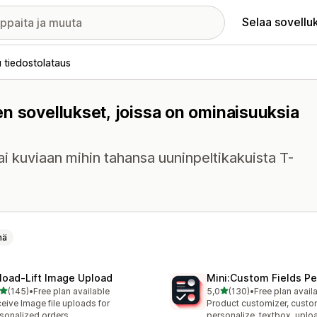
Selaa sovellu
 tiedostolataus
n sovellukset, joissa on ominaisuuksia
ai kuviaan mihin tahansa uuninpeltikakuista T-
nä
load‑Lift Image Upload
Mini:Custom Fields Pe
/ 5 tähteä
/ 5 tähteä
(145)
•
Free plan available
5,0
(130)
•
Free plan avail
 arvostelua yhteensä
130 arvostelua yhteensä
eive Image file uploads for
Product customizer, custo
sonalized orders.
personalize, textbox, upl