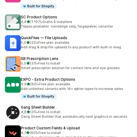
Built for Shopify
SC Product Options
av 5 stjerner
4,6
(1 197)
•
Gratis å installere
Totalt 1197 omtaler
Tilpass produkter: Uendelige valg, fargeprøver, varianter
QuickFiles — File Uploads
av 5 stjerner
5,0
(22)
•
Free plan available
Totalt 22 omtaler
Add drag & drop file uploads to any product with built-in imag
SB Prescription Lens
av 5 stjerner
5,0
(37)
•
Free to install
Totalt 37 omtaler
Smart prescription solution for contact lens and eye glasses
EXPO ‑ Extra Product Options
av 5 stjerner
4,9
(60)
•
Free plan available
Totalt 60 omtaler
Add unlimited variants with 16+ option types to increase sales
Built for Shopify
Gang Sheet Builder
av 5 stjerner
4,8
(31)
•
Free to install
Totalt 31 omtaler
Gang Sheet Builder that automatically nest graphics in seconds
Product Custom Fields & Upload
av 5 stjerner
4,7
(60)
•
Free to install
Totalt 60 omtaler