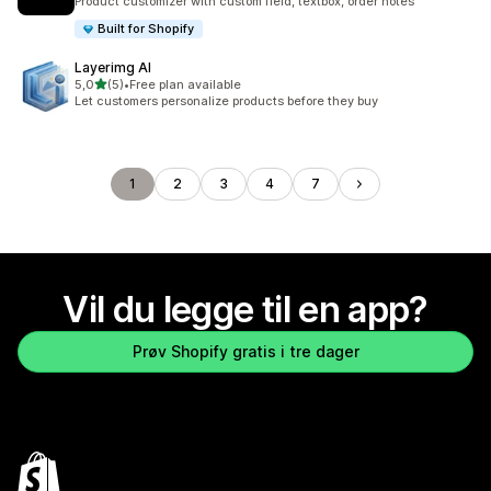
Product customizer with custom field, textbox, order notes
Built for Shopify
Layerimg AI
av 5 stjerner
5,0
(5)
•
Free plan available
Totalt 5 omtaler
Let customers personalize products before they buy
1
2
3
4
7
Vil du legge til en app?
Prøv Shopify gratis i tre dager