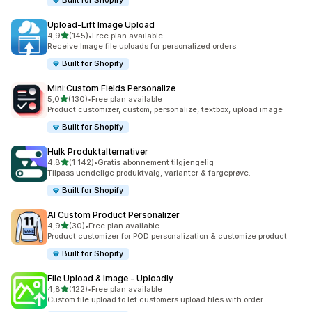
Built for Shopify
Upload‑Lift Image Upload
av 5 stjerner
4,9
(145)
•
Free plan available
Totalt 145 omtaler
Receive Image file uploads for personalized orders.
Built for Shopify
Mini:Custom Fields Personalize
av 5 stjerner
5,0
(130)
•
Free plan available
Totalt 130 omtaler
Product customizer, custom, personalize, textbox, upload image
Built for Shopify
Hulk Produktalternativer
av 5 stjerner
4,8
(1 142)
•
Gratis abonnement tilgjengelig
Totalt 1142 omtaler
Tilpass uendelige produktvalg, varianter & fargeprøve.
Built for Shopify
AI Custom Product Personalizer
av 5 stjerner
4,9
(30)
•
Free plan available
Totalt 30 omtaler
Product customizer for POD personalization & customize product
Built for Shopify
File Upload & Image ‑ Uploadly
av 5 stjerner
4,8
(122)
•
Free plan available
Totalt 122 omtaler
Custom file upload to let customers upload files with order.