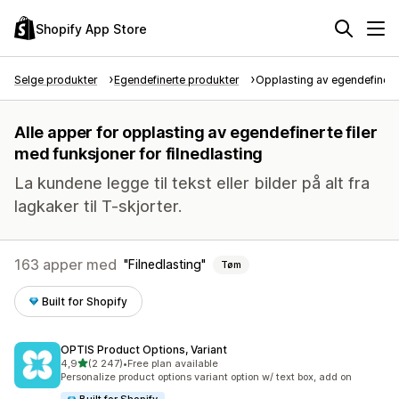
Shopify App Store
Selge produkter
Egendefinerte produkter
Opplasting av egendefinerte 
Alle apper for opplasting av egendefinerte filer
med funksjoner for filnedlasting
La kundene legge til tekst eller bilder på alt fra
lagkaker til T-skjorter.
163 apper med
Filnedlasting
Tøm
Built for Shopify
OPTIS Product Options, Variant
av 5 stjerner
4,9
(2 247)
•
Free plan available
Totalt 2247 omtaler
Personalize product options variant option w/ text box, add on