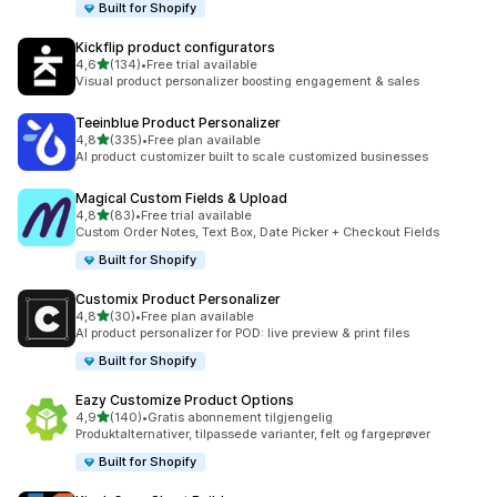
Built for Shopify
Kickflip product configurators
av 5 stjerner
4,6
(134)
•
Free trial available
Totalt 134 omtaler
Visual product personalizer boosting engagement & sales
Teeinblue Product Personalizer
av 5 stjerner
4,8
(335)
•
Free plan available
Totalt 335 omtaler
AI product customizer built to scale customized businesses
Magical Custom Fields & Upload
av 5 stjerner
4,8
(83)
•
Free trial available
Totalt 83 omtaler
Custom Order Notes, Text Box, Date Picker + Checkout Fields
Built for Shopify
Customix Product Personalizer
av 5 stjerner
4,8
(30)
•
Free plan available
Totalt 30 omtaler
AI product personalizer for POD: live preview & print files
Built for Shopify
Eazy Customize Product Options
av 5 stjerner
4,9
(140)
•
Gratis abonnement tilgjengelig
Totalt 140 omtaler
Produktalternativer, tilpassede varianter, felt og fargeprøver
Built for Shopify