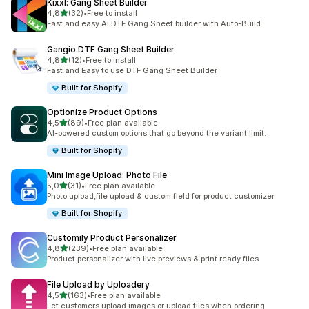
Kixxl: Gang Sheet Builder
av 5 stjerner
4,8
(32)
•
Free to install
Totalt 32 omtaler
Fast and easy AI DTF Gang Sheet builder with Auto-Build
Gangio DTF Gang Sheet Builder
av 5 stjerner
4,8
(12)
•
Free to install
Totalt 12 omtaler
Fast and Easy to use DTF Gang Sheet Builder
Built for Shopify
Optionize Product Options
av 5 stjerner
4,5
(89)
•
Free plan available
Totalt 89 omtaler
AI-powered custom options that go beyond the variant limit.
Built for Shopify
Mini Image Upload: Photo File
av 5 stjerner
5,0
(31)
•
Free plan available
Totalt 31 omtaler
Photo upload,file upload & custom field for product customizer
Built for Shopify
Customily Product Personalizer
av 5 stjerner
4,8
(239)
•
Free plan available
Totalt 239 omtaler
Product personalizer with live previews & print ready files
File Upload by Uploadery
av 5 stjerner
4,5
(163)
•
Free plan available
Totalt 163 omtaler
Let customers upload images or upload files when ordering