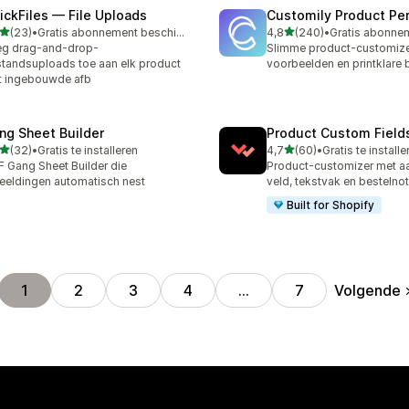
ickFiles — File Uploads
Customily Product Per
van 5 sterren
van 5 sterren
(23)
•
Gratis abonnement beschikbaar
4,8
(240)
•
recensies in totaal
240 recensies in totaal
eg drag-and-drop-
Slimme product-customizer
tandsuploads toe aan elk product
voorbeelden en printklare
 ingebouwde afb
ng Sheet Builder
Product Custom Field
van 5 sterren
van 5 sterren
(32)
•
Gratis te installeren
4,7
(60)
•
Gratis te installe
recensies in totaal
60 recensies in totaal
 Gang Sheet Builder die
Product-customizer met a
eeldingen automatisch nest
veld, tekstvak en bestelnot
Built for Shopify
Volgende
1
2
3
4
…
7