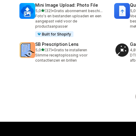
Mini Image Upload: Photo File
Qu
van 5 sterren
5,0
(32)
•
Gratis abonnement beschikbaar
5,0
32 recensies in totaal
23 
Foto's en bestanden uploaden en een
Vo
aangepast veld voor de
bes
productaanpasser
met
Built for Shopify
SB Prescription Lens
Ga
van 5 sterren
5,0
(37)
•
Gratis te installeren
4,8
37 recensies in totaal
32 
Slimme receptoplossing voor
DTF
contactlenzen en brillen
afb