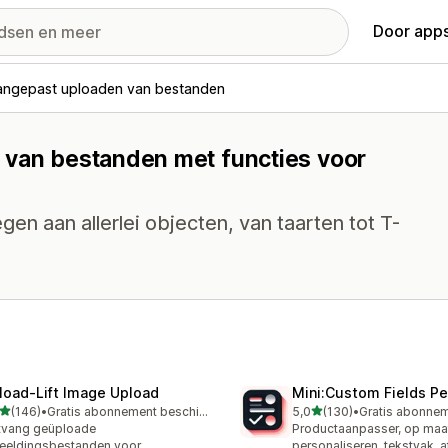
Door apps
angepast uploaden van bestanden
 van bestanden met functies voor
en aan allerlei objecten, van taarten tot T-
load‑Lift Image Upload
Mini:Custom Fields Pe
van 5 sterren
van 5 sterren
(146)
•
Gratis abonnement beschikbaar
5,0
(130)
•
 recensies in totaal
130 recensies in totaal
tvang geüploade
Productaanpasser, op maa
eeldingsbestanden voor
personaliseren, tekstvak, 