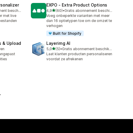
sonalizer
EXPO ‑ Extra Product Options
van 5 sterren
Gratis abonnement beschikbaar
4,9
(60)
•
Gratis abonnement beschikbaar
60 recensies in totaal
 met live
Voeg onbeperkte varianten met meer
 bestanden
dan 16 optietypen toe om de omzet te
verhogen
Built for Shopify
s & Upload
Layerimg AI
van 5 sterren
ren
5,0
(5)
•
Gratis abonnement beschikbaar
5 recensies in totaal
angepast
Laat klanten producten personaliseren
ities
voordat ze afrekenen