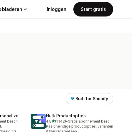
 bladeren
Inloggen
Start gratis
Built for Shopify
rsonalize
Hulk Productopties
van 5 sterren
Gratis abonnement beschikbaar
4,8
(1.142)
•
Gratis abonnement beschikbaar
1142 recensies in totaal
t,
Pas oneindige productopties, varianten
afbeelding
& kleurenstaal aan.