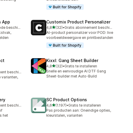
Built for Shopify
s App
Customix Product Personalizer
van 5 sterren
Gratis proefperiode beschikbaar
4,8
(32)
•
Gratis abonnement beschikbaar
32 recensies in totaal
kstvak,
AI-product personalizer voor POD: live
elden
voorbeeldweergave en printbestanden
Built for Shopify
ct
Kixxl: Gang Sheet Builder
van 5 sterren
4,8
(32)
•
Gratis te installeren
32 recensies in totaal
Snelle en eenvoudige AI DTF Gang
Gratis abonnement beschikbaar
Sheet-builder met Auto-Build
 varianten,
ery
SC Product Options
van 5 sterren
Gratis abonnement beschikbaar
4,6
(1.197)
•
Gratis te installeren
1197 recensies in totaal
of
Pas producten aan: Oneindige opties,
s het
kleurstalen, varianten