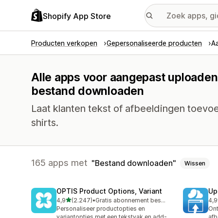
Shopify App Store
Producten verkopen
Gepersonaliseerde producten
A
Alle apps voor aangepast uploaden
bestand downloaden
Laat klanten tekst of afbeeldingen toevoeg
shirts.
165 apps met
Bestand downloaden
Wissen
OPTIS Product Options, Variant
Up
van 5 sterren
4,9
(2.247)
•
Gratis abonnement beschikbaar
4,9
2247 recensies in totaal
146
Personaliseer productopties en
On
variantopties met een tekstvak en add-
afb