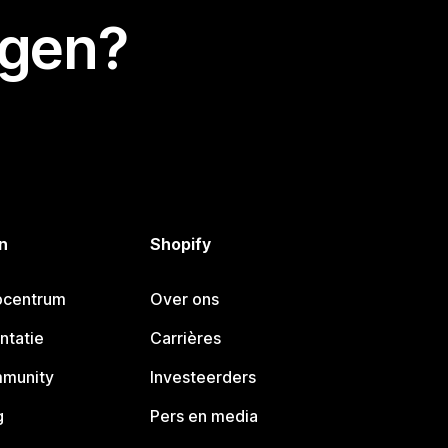
egen?
n
Shopify
pcentrum
Over ons
ntatie
Carrières
mmunity
Investeerders
g
Pers en media