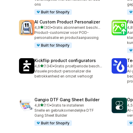
ons
gep
Built for Shopify
AI Custom Product Personalizer
Fi
van 5 sterren
4,9
(30)
•
Gratis abonnement beschikbaar
4,8
30 recensies in totaal
122
Product-customizer voor POD-
Aa
personalisatie en productaanpassing
kla
kun
Built for Shopify
Kickflip product configurators
Te
van 5 sterren
4,6
(134)
•
Gratis proefperiode beschikbaar
4,8
134 recensies in totaal
336
Visuele product-personalizer die
AI-
betrokkenheid en omzet verhoogt
bed
pro
Gangio DTF Gang Sheet Builder
Op
van 5 sterren
4,8
(11)
•
Gratis te installeren
4,5
11 recensies in totaal
89 
Snelle en gebruiksvriendelijke DTF
AI-
Gang Sheet Builder
ver
Built for Shopify