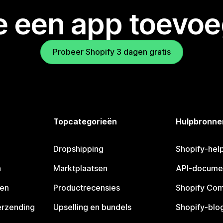
je een app toevo
Probeer Shopify 3 dagen gratis
Topcategorieën
Hulpbronne
Dropshipping
Shopify-hel
n
Marktplaatsen
API-docume
pen
Productrecensies
Shopify Co
erzending
Upselling en bundels
Shopify-blo