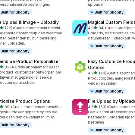
ersonaliseerde bestellingen.
uploaden
Built for Shopify
Built for Shopify
le Upload & Image ‑ Uploadly
Magical Custom Field
van 5 sterren
van 5 sterren
(122)
•
Gratis abonnement beschikbaar
4,8
(84)
•
 recensies in totaal
84 recensies in totaal
ngepaste bestandsupload waarmee
Uploads, bestelnotities, te
nten bestanden bij hun bestelling
datumkiezer + checkout-v
nen uploaden.
Built for Shopify
Built for Shopify
einblue Product Personalizer
Eazy Customize Produ
van 5 sterren
(336)
•
Gratis abonnement beschikbaar
Options
 recensies in totaal
product-customizer ontworpen om
van 5 sterren
4,9
(140)
•
140 recensies in totaal
rijven met gepersonaliseerde
Productopties, aangepaste
ducten op te schalen
velden en stalen.
Built for Shopify
tionize Product Options
File Upload by Upload
van 5 sterren
van 5 sterren
(89)
•
Gratis abonnement beschikbaar
4,5
(163)
•
recensies in totaal
163 recensies in totaal
gestuurde aangepaste opties die
Laat klanten afbeeldingen 
der gaan dan de variantenlimiet.
bestanden uploaden tijden
bestellen
Built for Shopify
Built for Shopify